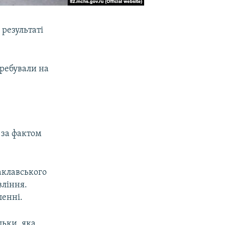
 результаті
еребували на
 за фактом
аклавського
вління.
ленні.
льки, яка