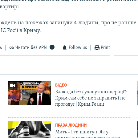
вартирі.
иждень на пожежах загинули 4 людини, про це раніше
С Росії в Криму.
ь
Читати без VPN
Follow us
Print
ВІДЕО
Блокада без сухопутної операції:
Крим сам себе не заправить і не
прогодує | Крим.Реалії
ПРАВА ЛЮДИНИ
Мить – і ти шпигун. Як у