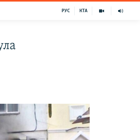
РУС
КТА
ула