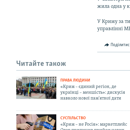
жила одна у к
У Криму за т
управлінні МН
Поділитис
Читайте також
ПРАВА ЛЮДИНИ
«Крим – єдиний регіон, де
українці – меншість»: дискусія
навколо нової пам'ятної дати
СУСПІЛЬСТВО
«Крим – не Росія»: маркетплейс