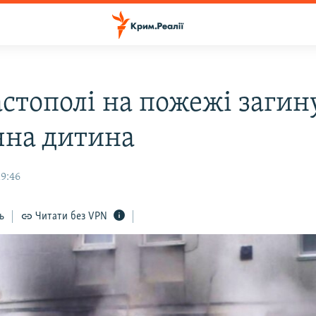
астополі на пожежі загин
чна дитина
19:46
ь
Читати без VPN