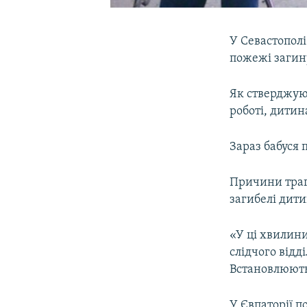
У Севастополі
пожежі загин
Як стверджуют
роботі, дитин
Зараз бабуся 
Причини траге
загибелі дит
«У ці хвилини
слідчого відд
Встановлюютьс
У Євпаторії п