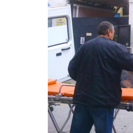
ВІДЕОУРОКИ «ELIFBE»
СВІДЧЕННЯ ОКУПАЦІЇ
УКРАЇНСЬКА ПРОБЛЕМА КРИМУ
ІНФОГРАФІКА