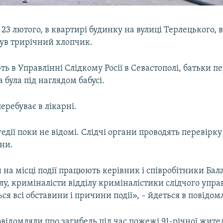
 23 лютого, в квартирі будинку на вулиці Терлецького, в
ув трирічний хлопчик.
ь в Управлінні Слідкому Росії в Севастополі, батьки п
а була під наглядом бабусі.
перебуває в лікарні.
дії поки не відомі. Слідчі органи проводять перевірку
ини.
 на місці події працюють керівник і співробітники Бал
ілу, криміналісти відділу криміналістики слідчого упра
я всі обставини і причини події», – йдеться в повідом
овідомляли про загибель під час пожежі 91-річної жите