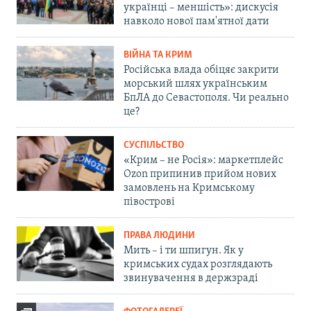
українці – меншість»: дискусія
навколо нової пам'ятної дати
ВІЙНА ТА КРИМ
Російська влада обіцяє закрити
морський шлях українським
БпЛА до Севастополя. Чи реально
це?
СУСПІЛЬСТВО
«Крим – не Росія»: маркетплейс
Ozon припинив прийом нових
замовлень на Кримському
півострові
ПРАВА ЛЮДИНИ
Мить – і ти шпигун. Як у
кримських судах розглядають
звинувачення в держзраді