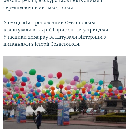
реконструкції, екскурсії арxітектурними і
середньовічними пам'ятками.
У секції «Гастрономічний Севастополь»
влаштували кав'ярні і пригощали устрицями.
Учасники ярмарку влаштували вікторини з
питаннями з історії Севастополя.