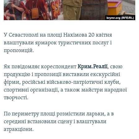
ВІДЕОУРОКИ «ELIFBE»
Русский
СВІДЧЕННЯ ОКУПАЦІЇ
Qırımtatar
УКРАЇНСЬКА ПРОБЛЕМА КРИМУ
У Севастополі на площі Нахімова 20 квітня
ДОЛУЧАЙСЯ!
ІНФОГРАФІКА
влаштували ярмарок туристичних послуг і
пропозицій.
Як повідомляє кореспондент
Крим.Реалії
, свою
Усі сайти RFE/RL
продукцію і пропозиції виставили екскурсійні
фірми, російські військово-патріотичні клуби,
спортивні організації, а також майстри народної
творчості.
По периметру площі розмістили ларьки, а в
середині встановили сцену і влаштували
атракціони.