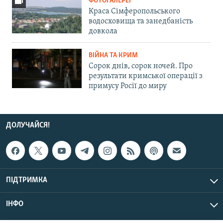
ФОТОГАЛЕРЕЇ
Краса Сімферопольського
водосховища та занедбаність
довкола
ВІЙНА ТА КРИМ
Сорок днів, сорок ночей. Про
результати кримської операції з
примусу Росії до миру
ДОЛУЧАЙСЯ!
ПІДТРИМКА
ІНФО