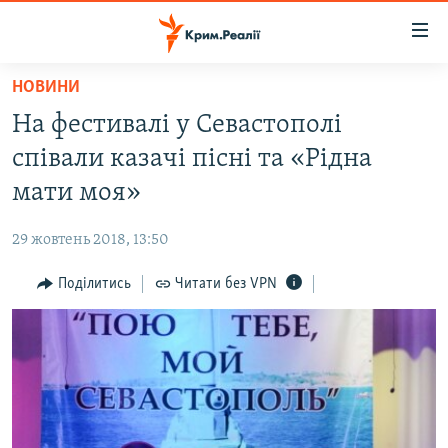
Доступність
посилання
Перейти
НОВИНИ
до
НОВИНИ
На фестивалі у Севастополі
основного
ВОДА.КРИМ
матеріалу
співали казачі пісні та «Рідна
ВІДЕО ТА ФОТО
Перейти
мати моя»
до
ПОЛІТИКА
основної
29 жовтень 2018, 13:50
БЛОГИ
навігації
Перейти
Поділитись
Читати без VPN
ПОГЛЯД
до
ІНТЕРВ'Ю
пошуку
ВСЕ ЗА ДЕНЬ
СПЕЦПРОЕКТИ
ЯК ОБІЙТИ БЛОКУВАННЯ
ДЕПОРТАЦІЯ