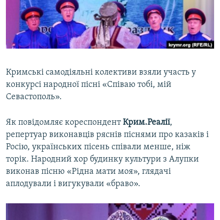
ВІДЕОУРОКИ «ELIFBE»
Русский
СВІДЧЕННЯ ОКУПАЦІЇ
Qırımtatar
УКРАЇНСЬКА ПРОБЛЕМА КРИМУ
ДОЛУЧАЙСЯ!
ІНФОГРАФІКА
Кримські самодіяльні колективи взяли участь у
конкурсі народної пісні «Співаю тобі, мій
Севастополь».
Усі сайти RFE/RL
Як повідомляє кореспондент
Крим.Реалії
,
репертуар виконавців ряснів піснями про казаків і
Росію, українських пісень співали менше, ніж
торік. Народний хор будинку культури з Алупки
виконав пісню «Рідна мати моя», глядачі
аплодували і вигукували «браво».