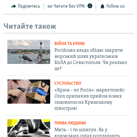
Поділитись
Читати без VPN
Follow us
Читайте також
ВІЙНА ТА КРИМ
Російська влада обіцяє закрити
морський шлях українським
БпЛА до Севастополя. Чи реально
це?
СУСПІЛЬСТВО
«Крим – не Росія»: маркетплейс
Ozon припинив прийом нових
замовлень на Кримському
півострові
ПРАВА ЛЮДИНИ
Мить – і ти шпигун. Як у
кримських судах розглядають