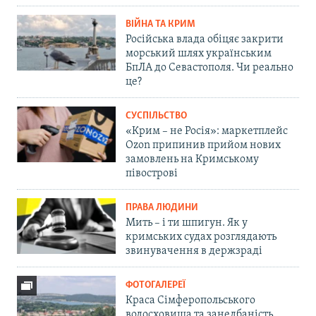
ВІЙНА ТА КРИМ
Російська влада обіцяє закрити
морський шлях українським
БпЛА до Севастополя. Чи реально
це?
СУСПІЛЬСТВО
«Крим – не Росія»: маркетплейс
Ozon припинив прийом нових
замовлень на Кримському
півострові
ПРАВА ЛЮДИНИ
Мить – і ти шпигун. Як у
кримських судах розглядають
звинувачення в держзраді
ФОТОГАЛЕРЕЇ
Краса Сімферопольського
водосховища та занедбаність