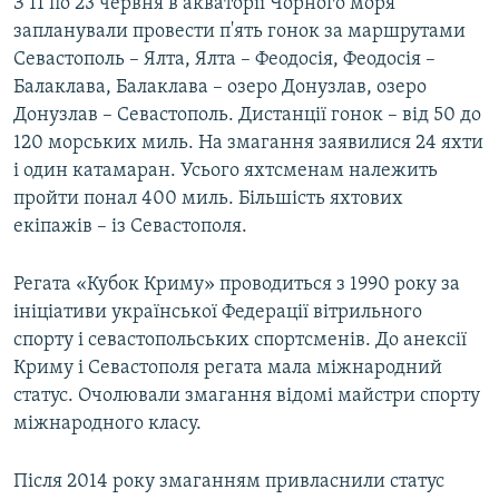
З 11 по 23 червня в акваторії Чорного моря
запланували провести п'ять гонок за маршрутами
Севастополь – Ялта, Ялта – Феодосія, Феодосія –
Балаклава, Балаклава – озеро Донузлав, озеро
Донузлав – Севастополь. Дистанції гонок – від 50 до
120 морських миль. На змагання заявилися 24 яхти
і один катамаран. Усього яхтсменам належить
пройти понал 400 миль. Більшість яхтових
екіпажів – із Севастополя.
Регата «Кубок Криму» проводиться з 1990 року за
ініціативи української Федерації вітрильного
спорту і севастопольських спортсменів. До анексії
Криму і Севастополя регата мала міжнародний
статус. Очолювали змагання відомі майстри спорту
міжнародного класу.
Після 2014 року змаганням привласнили статус