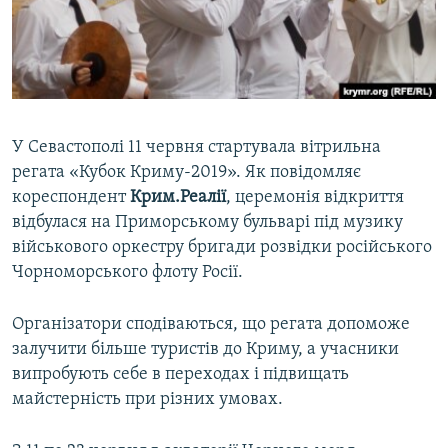
ВІДЕОУРОКИ «ELIFBE»
Русский
СВІДЧЕННЯ ОКУПАЦІЇ
Qırımtatar
УКРАЇНСЬКА ПРОБЛЕМА КРИМУ
ДОЛУЧАЙСЯ!
ІНФОГРАФІКА
У Севастополі 11 червня стартувала вітрильна
регата «Кубок Криму-2019». Як повідомляє
кореспондент
Крим.Реалії
, церемонія відкриття
Усі сайти RFE/RL
відбулася на Приморському бульварі під музику
військового оркестру бригади розвідки російського
Чорноморського флоту Росії.
Організатори сподіваються, що регата допоможе
залучити більше туристів до Криму, а учасники
випробують себе в переходах і підвищать
майстерність при різних умовах.