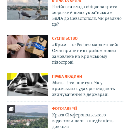
ВІЙНА ТА КРИМ
Російська влада обіцяє закрити
морський шлях українським
БпЛА до Севастополя. Чи реально
це?
СУСПІЛЬСТВО
«Крим – не Росія»: маркетплейс
Ozon припинив прийом нових
замовлень на Кримському
півострові
ПРАВА ЛЮДИНИ
Мить – і ти шпигун. Як у
кримських судах розглядають
звинувачення в держзраді
ФОТОГАЛЕРЕЇ
Краса Сімферопольського
водосховища та занедбаність
довкола