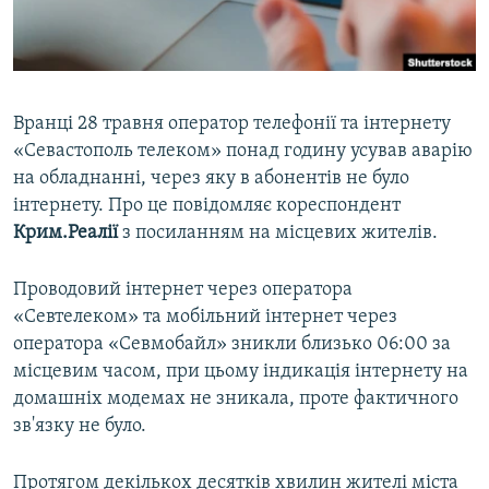
ВІДЕОУРОКИ «ELIFBE»
Русский
СВІДЧЕННЯ ОКУПАЦІЇ
Qırımtatar
УКРАЇНСЬКА ПРОБЛЕМА КРИМУ
Вранці 28 травня оператор телефонії та інтернету
ДОЛУЧАЙСЯ!
ІНФОГРАФІКА
«Севастополь телеком» понад годину усував аварію
на обладнанні, через яку в абонентів не було
інтернету. Про це повідомляє кореспондент
Крим.Реалії
з посиланням на місцевих жителів.
Усі сайти RFE/RL
Проводовий інтернет через оператора
«Севтелеком» та мобільний інтернет через
оператора «Севмобайл» зникли близько 06:00 за
місцевим часом, при цьому індикація інтернету на
домашніх модемах не зникала, проте фактичного
зв'язку не було.
Протягом декількох десятків хвилин жителі міста