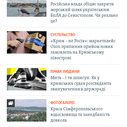
Російська влада обіцяє закрити
морський шлях українським
БпЛА до Севастополя. Чи реально
це?
СУСПІЛЬСТВО
«Крим – не Росія»: маркетплейс
Ozon припинив прийом нових
замовлень на Кримському
півострові
ПРАВА ЛЮДИНИ
Мить – і ти шпигун. Як у
кримських судах розглядають
звинувачення в держзраді
ФОТОГАЛЕРЕЇ
Краса Сімферопольського
водосховища та занедбаність
довкола