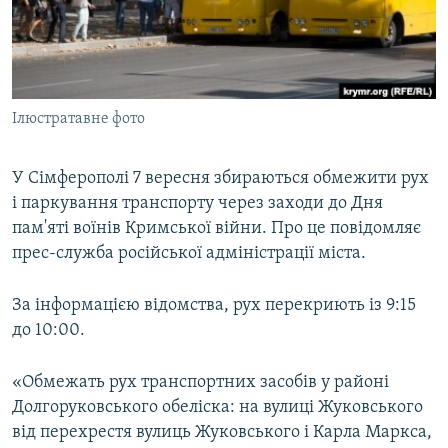
ВІДЕОУРОКИ «ELIFBE»
Русский
СВІДЧЕННЯ ОКУПАЦІЇ
Qırımtatar
УКРАЇНСЬКА ПРОБЛЕМА КРИМУ
Ілюстратавне фото
ДОЛУЧАЙСЯ!
ІНФОГРАФІКА
У Сімферополі 7 вересня збираються обмежити рух
і паркування транспорту через заходи до Дня
Усі сайти RFE/RL
пам'яті воїнів Кримської війни. Про це повідомляє
прес-служба російської адміністрації міста.
За інформацією відомства, рух перекриють із 9:15
до 10:00.
«Обмежать рух транспортних засобів у районі
Долгоруковського обеліска: на вулиці Жуковського
від перехрестя вулиць Жуковського і Карла Маркса,