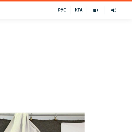
РУС
КТА