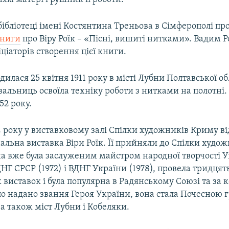
 бібліотеці імені Костянтина Треньова в Сімферополі п
книги
про Віру Роїк – «Пісні, вишиті нитками». Вадим Р
іціаторів створення цієї книги.
одилася 25 квітня 1911 року в місті Лубни Полтавської об
вальниць освоїла техніку роботи з нитками на полотні.
52 року.
 року у виставковому залі Спілки художників Криму ві
льна виставка Віри Роїк. Її прийняли до Спілки худож
на вже була заслуженим майстром народної творчості Ук
Г СРСР (1972) і ВДНГ України (1978), провела тридцят
виставок і була популярна в Радянському Союзі та за 
уло надано звання Героя України, вона стала Почесною
а також міст Лубни і Кобеляки.