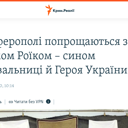
ферополі попрощаються з
ом Роїком – сином
альниці й Героя України
, 10:14
ь
Читати без VPN