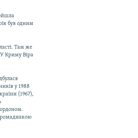
ройшла
оїк був одним
ласті. Там же
 У Криму Віра
дбулася
ників у 1988
раїни (1967),
ь
кордоном.
 громадянкою