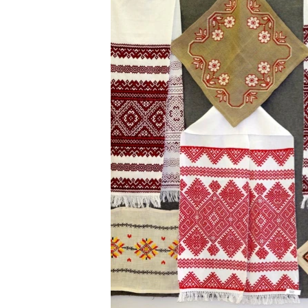
ВІДЕОУРОКИ «ELIFBE»
СВІДЧЕННЯ ОКУПАЦІЇ
УКРАЇНСЬКА ПРОБЛЕМА КРИМУ
ІНФОГРАФІКА