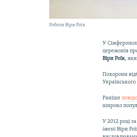
Роботи Віри Роїк
У Сімферополі
церемонія п
Віри Роїк
, як
Похорони відб
Українського 
Раніше
повід
широко популя
У 2012 році з
імені Віри Рої
висловлювання