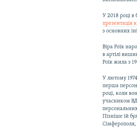
У 2018 році в
презентація 
з основних ін
Віра Роїк нар
в артілі виши
Роїк жила з 19
У лютому 1974
перша персона
році, коли во
учасником ВДН
персональних 
Пізніше їй б
Сімферополя, 