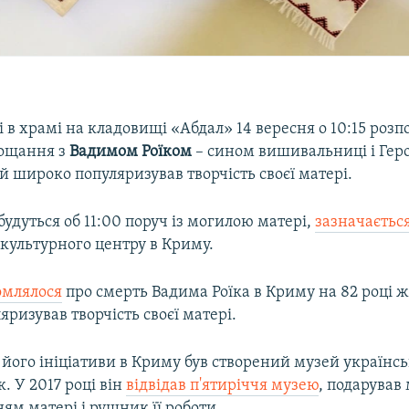
 в храмі на кладовищі «Абдал» 14 вересня о 10:15 розп
рощання з
Вадимом Роїком
– сином вишивальниці і Гер
ий широко популяризував творчість своєї матері.
удуться об 11:00 поруч із могилою матері,
зазначаєтьс
культурного центру в Криму.
омлялося
про смерть Вадима Роїка в Криму на 82 році ж
ризував творчість своєї матері.
а його ініціативи в Криму був створений музей україн
к. У 2017 році він
відвідав п'ятиріччя музею
, подарував
м матері і рушник її роботи.