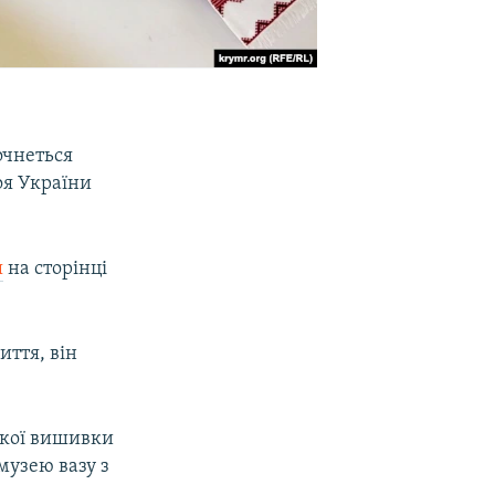
очнеться
оя України
я
на сторінці
иття, він
ської вишивки
 музею вазу з