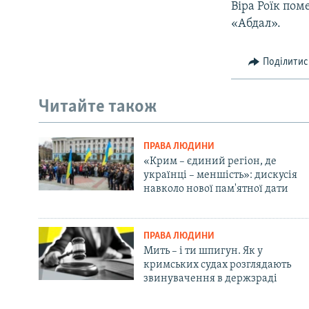
Віра Роїк пом
«Абдал».
Поділитис
Читайте також
ПРАВА ЛЮДИНИ
«Крим – єдиний регіон, де
українці – меншість»: дискусія
навколо нової пам'ятної дати
ПРАВА ЛЮДИНИ
Мить – і ти шпигун. Як у
кримських судах розглядають
звинувачення в держзраді