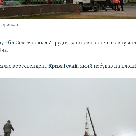
ферополі
лужби Сімферополя 7 грудня встановлюють головну яли
іна.
омляє кореспондент
Крим.Реалії
, який побував на площі