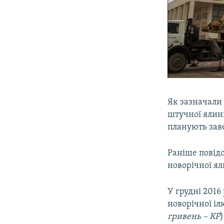
Як зазначали 
штучної ялин
планують заве
Раніше повідо
новорічної я
У грудні 2016
новорічної іл
гривень – КР