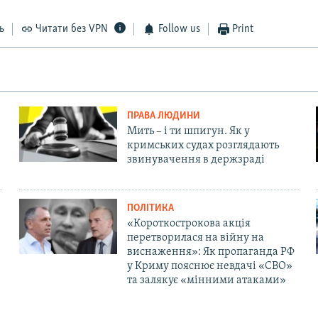
ь
Читати без VPN
Follow us
Print
ПРАВА ЛЮДИНИ
Мить – і ти шпигун. Як у
кримських судах розглядають
звинувачення в держзраді
ПОЛІТИКА
«Короткострокова акція
перетворилася на війну на
виснаження»: Як пропаганда РФ
у Криму пояснює невдачі «СВО»
та залякує «мінними атаками»