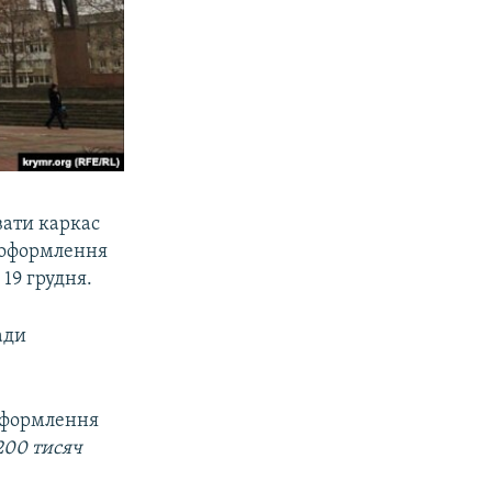
вати каркас
о оформлення
19 грудня.
ади
 оформлення
200 тисяч