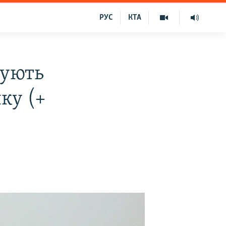
РУС
КТА
жують
ку (+