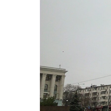
ВІДЕОУРОКИ «ELIFBE»
СВІДЧЕННЯ ОКУПАЦІЇ
УКРАЇНСЬКА ПРОБЛЕМА КРИМУ
ІНФОГРАФІКА