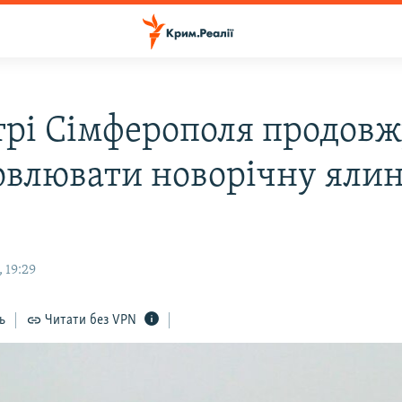
трі Сімферополя продов
овлювати новорічну ялин
 19:29
ь
Читати без VPN