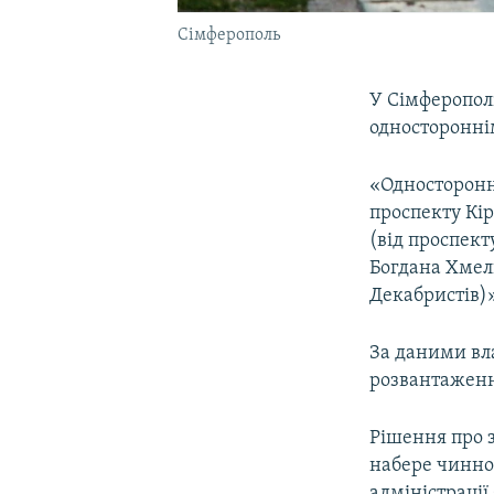
Сімферополь
У Сімферополі
одностороннім
«Односторонн
проспекту Кір
(від проспект
Богдана Хмель
Декабристів)»
За даними вла
розвантаження
Рішення про з
набере чиннос
адміністрації