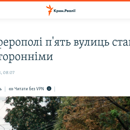
ерополі п'ять вулиць ст
торонніми
8, 08:07
ь
Читати без VPN