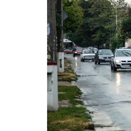
ВІДЕОУРОКИ «ELIFBE»
СВІДЧЕННЯ ОКУПАЦІЇ
УКРАЇНСЬКА ПРОБЛЕМА КРИМУ
ІНФОГРАФІКА