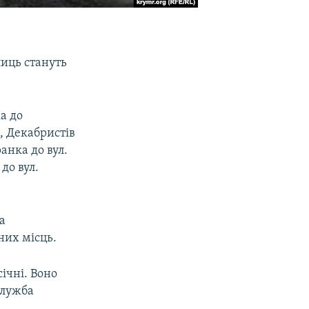
лиць стануть
а до
), Декабристів
анка до вул.
до вул.
а
них місць.
ічні. Воно
служба