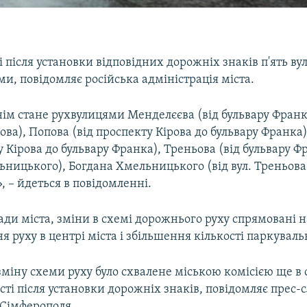
 після установки відповідних дорожніх знаків п'ять ву
и, повідомляє російська адміністрація міста.
ім стане рухвулицями Менделєєва (від бульвару Франк
ова), Попова (від проспекту Кірова до бульвару Франка
у Кірова до бульвару Франка), Треньова (від бульвару Фр
ницького), Богдана Хмельницького (від вул. Треньова 
, – йдеться в повідомленні.
ди міста, зміни в схемі дорожнього руху спрямовані н
 руху в центрі міста і збільшення кількості паркуваль
міну схеми руху було схвалене міською комісією ще в с
ті після установки дорожніх знаків, повідомляє прес-
 Сімферополя.