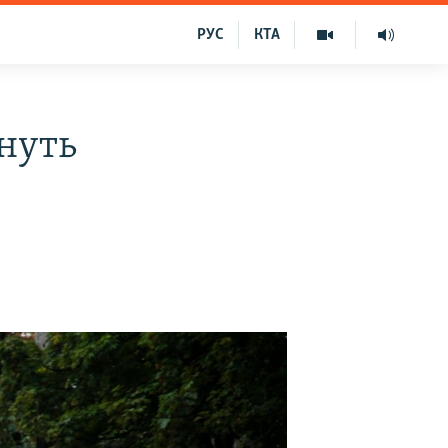
РУС
КТА
ануть