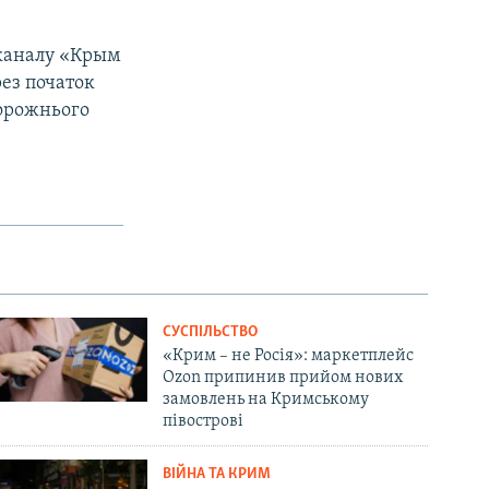
еканалу «Крым
рез початок
дорожнього
СУСПІЛЬСТВО
«Крим – не Росія»: маркетплейс
Ozon припинив прийом нових
замовлень на Кримському
півострові
ВІЙНА ТА КРИМ