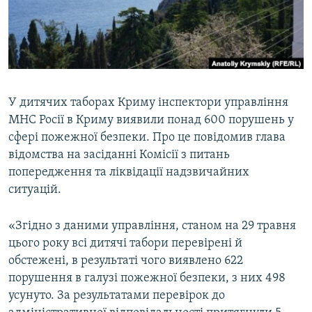
ВІДЕОУРОКИ «ELIFBE»
Русский
СВІДЧЕННЯ ОКУПАЦІЇ
Qırımtatar
УКРАЇНСЬКА ПРОБЛЕМА КРИМУ
ДОЛУЧАЙСЯ!
ІНФОГРАФІКА
У дитячих таборах Криму інспектори управління
МНС Росії в Криму виявили понад 600 порушень у
сфері пожежної безпеки. Про це повідомив глава
Усі сайти RFE/RL
відомства на засіданні Комісії з питань
попередження та ліквідації надзвичайних
ситуацій.
«Згідно з даними управління, станом на 29 травня
цього року всі дитячі табори перевірені й
обстежені, в результаті чого виявлено 622
порушення в галузі пожежної безпеки, з них 498
усунуто. За результатами перевірок до