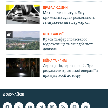
ПРАВА ЛЮДИНИ
Мить – і ти шпигун. Як у
кримських судах розглядають
звинувачення в держзраді
ФОТОГАЛЕРЕЇ
Краса Сімферопольського
водосховища та занедбаність
довкола
ВІЙНА ТА КРИМ
Сорок днів, сорок ночей. Про
результати кримської операції з
примусу Росії до миру
ДОЛУЧАЙСЯ!