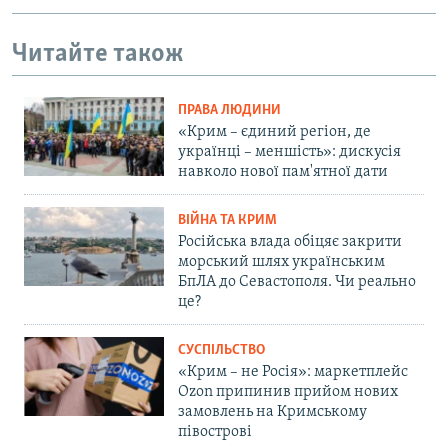
Читайте також
ПРАВА ЛЮДИНИ
«Крим – єдиний регіон, де
українці – меншість»: дискусія
навколо нової пам'ятної дати
ВІЙНА ТА КРИМ
Російська влада обіцяє закрити
морський шлях українським
БпЛА до Севастополя. Чи реально
це?
СУСПІЛЬСТВО
«Крим – не Росія»: маркетплейс
Ozon припинив прийом нових
замовлень на Кримському
півострові