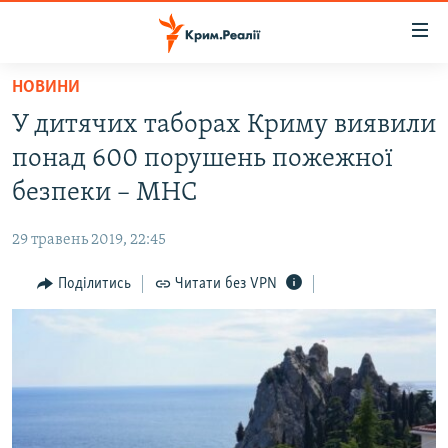
Доступність
посилання
Перейти
НОВИНИ
до
НОВИНИ
У дитячих таборах Криму виявили
основного
ВОДА.КРИМ
матеріалу
понад 600 порушень пожежної
ВІДЕО ТА ФОТО
Перейти
безпеки – МНС
до
ПОЛІТИКА
основної
29 травень 2019, 22:45
БЛОГИ
навігації
Перейти
Поділитись
Читати без VPN
ПОГЛЯД
до
ІНТЕРВ'Ю
пошуку
ВСЕ ЗА ДЕНЬ
СПЕЦПРОЕКТИ
ЯК ОБІЙТИ БЛОКУВАННЯ
ДЕПОРТАЦІЯ