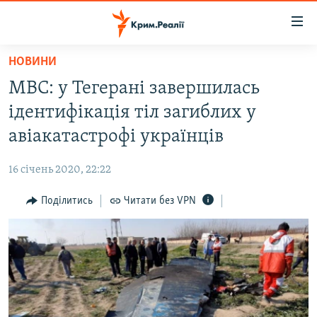
Доступність
посилання
Перейти
НОВИНИ
до
НОВИНИ
МВС: у Тегерані завершилась
основного
ВОДА.КРИМ
матеріалу
ідентифікація тіл загиблих у
ВІДЕО ТА ФОТО
Перейти
авіакатастрофі українців
до
ПОЛІТИКА
основної
16 січень 2020, 22:22
БЛОГИ
навігації
Перейти
Поділитись
Читати без VPN
ПОГЛЯД
до
ІНТЕРВ'Ю
пошуку
ВСЕ ЗА ДЕНЬ
СПЕЦПРОЕКТИ
ЯК ОБІЙТИ БЛОКУВАННЯ
ДЕПОРТАЦІЯ