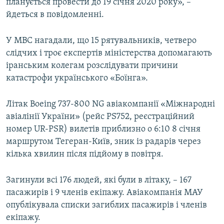
планується провести до 19 січня 2020 року», –
йдеться в повідомленні.
У МВС нагадали, що 15 рятувальників, четверо
слідчих і троє експертів міністерства допомагають
іранським колегам розслідувати причини
катастрофи українського «Боїнга».
Літак Boeing 737-800 NG авіакомпанії «Міжнародні
авіалінії України» (рейс PS752, реєстраційний
номер UR-PSR) вилетів приблизно о 6:10 8 січня
маршрутом Тегеран-Київ, зник із радарів через
кілька хвилин після підйому в повітря.
Загинули всі 176 людей, які були в літаку, – 167
пасажирів і 9 членів екіпажу. Авіакомпанія МАУ
опублікувала списки загиблих пасажирів і членів
екіпажу.