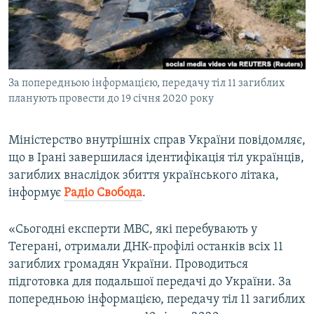
ВІДЕОУРОКИ «ELIFBE»
Русский
СВІДЧЕННЯ ОКУПАЦІЇ
Qırımtatar
УКРАЇНСЬКА ПРОБЛЕМА КРИМУ
За попередньою інформацією, передачу тіл 11 загиблих
ДОЛУЧАЙСЯ!
ІНФОГРАФІКА
планують провести до 19 січня 2020 року
Міністерство внутрішніх справ України повідомляє,
Усі сайти RFE/RL
що в Ірані завершилася ідентифікація тіл українців,
загиблих внаслідок збиття українського літака,
інформує
Радіо Свобода
.
«Сьогодні експерти МВС, які перебувають у
Тегерані, отримали ДНК-профілі останків всіх 11
загиблих громадян України. Проводиться
підготовка для подальшої передачі до України. За
попередньою інформацією, передачу тіл 11 загиблих