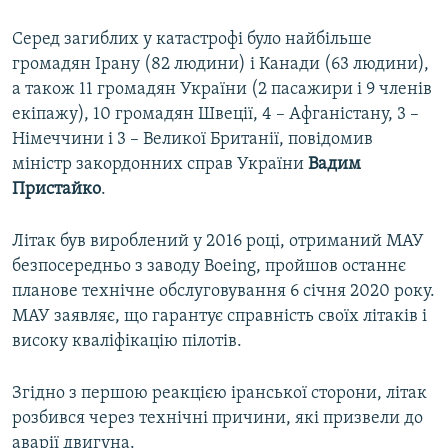
Серед загиблих у катастрофі було найбільше
громадян Ірану (82 людини) і Канади (63 людини),
а також 11 громадян України (2 пасажири і 9 членів
екіпажу), 10 громадян Швеції, 4 – Афганістану, 3 –
Німеччини і 3 – Великої Британії, повідомив
міністр закордонних справ України
Вадим
Пристайко
.
Літак був вироблений у 2016 році, отриманий МАУ
безпосередньо з заводу Boeing, пройшов останнє
планове технічне обслуговування 6 січня 2020 року.
МАУ заявляє, що гарантує справність своїх літаків і
високу кваліфікацію пілотів.
Згідно з першою реакцією іранської сторони, літак
розбився через технічні причини, які призвели до
аварії двигуна.