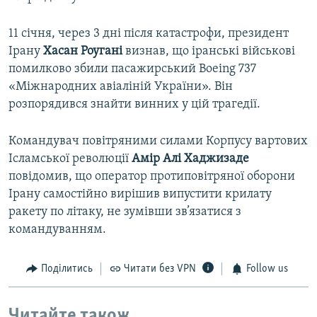
11 січня, через 3 дні після катастрофи, президент
Ірану
Хасан Роугані
визнав, що іранські військові
помилково збили пасажирський Boeing 737
«Міжнародних авіаліній України». Він
розпорядився знайти винних у цій трагедії.
Командувач повітряними силами Корпусу вартових
Ісламської революції
Амір Алі Хаджизаде ​
повідомив, що оператор протиповітряної оборони
Ірану самостійно вирішив випустити крилату
ракету по літаку, не зумівши зв’язатися з
командуванням.
Поділитись
Читати без VPN
Follow us
Читайте також