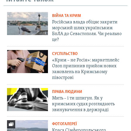
ВІЙНА ТА КРИМ
Російська влада обіцяє закрити
морський шлях українським
БпЛА до Севастополя. Чи реально
це?
СУСПІЛЬСТВО
«Крим – не Росія»: маркетплейс
Ozon припинив прийом нових
замовлень на Кримському
півострові
ПРАВА ЛЮДИНИ
Мить – і ти шпигун. Як у
кримських судах розглядають
звинувачення в держзраді
ФОТОГАЛЕРЕЇ
Краса Сімферопольського