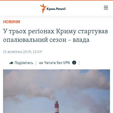
Доступність
посилання
Перейти
НОВИНИ
до
НОВИНИ
У трьох регіонах Криму стартував
основного
ВОДА.КРИМ
матеріалу
опалювальний сезон – влада
ВІДЕО ТА ФОТО
Перейти
до
15 жовтень 2019, 12:09
ПОЛІТИКА
основної
БЛОГИ
Поділитись
Читати без VPN
навігації
Перейти
ПОГЛЯД
до
ІНТЕРВ'Ю
пошуку
ВСЕ ЗА ДЕНЬ
СПЕЦПРОЕКТИ
ЯК ОБІЙТИ БЛОКУВАННЯ
ДЕПОРТАЦІЯ