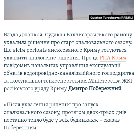
ВІДЕОУРОКИ «ELIFBE»
Русский
СВІДЧЕННЯ ОКУПАЦІЇ
Qırımtatar
УКРАЇНСЬКА ПРОБЛЕМА КРИМУ
Влада Джанкоя, Судака і Бахчисарайського району
ДОЛУЧАЙСЯ!
ІНФОГРАФІКА
ухвалила рішення про старт опалювального сезону.
Ще вісім регіонів анексованого Криму готуються
ухвалити аналогічне рішення. Про це
РИА Крым
повідомив начальник управління експлуатації
Усі сайти RFE/RL
об'єктів водопровідно-каналізаційного господарства
та комунальної теплоенергетики Міністерства ЖКГ
російського уряду Криму
Дмитро Побережний
.
«Після ухвалення рішення про запуск
опалювального сезону, протягом двох-трьох днів
поетапно тепло буде у всіх будинках», – сказав
Побережний.