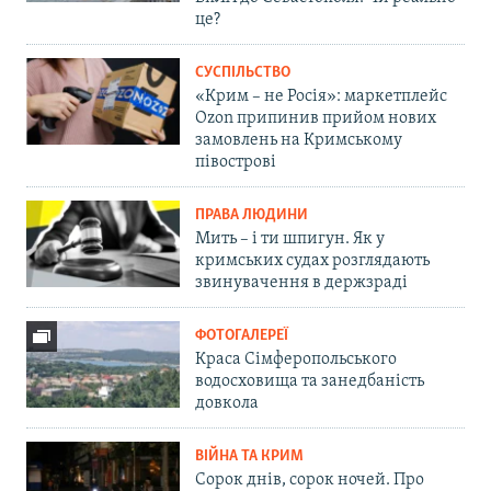
це?
СУСПІЛЬСТВО
«Крим – не Росія»: маркетплейс
Ozon припинив прийом нових
замовлень на Кримському
півострові
ПРАВА ЛЮДИНИ
Мить – і ти шпигун. Як у
кримських судах розглядають
звинувачення в держзраді
ФОТОГАЛЕРЕЇ
Краса Сімферопольського
водосховища та занедбаність
довкола
ВІЙНА ТА КРИМ
Сорок днів, сорок ночей. Про