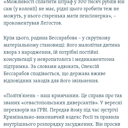
«Можливості сплатити штраф у 300 тисяч рублів він
сам (у колонії) не має, рідні цього зробити теж не
можуть, у нього старенька мати пенсіонерка», –
прокоментував Легостов.
Крім цього, родина Бессарабова – у скрутному
матеріальному становищі: його малолітня дитина
хвора з народження, їй потрібні постійні
консультації у невропатолога і медикаментозна
підтримка. За словами адвоката, Олексій
Бессарабов сподівається, що держава вживе
відповідних заходів для його звільнення.
«Політв'язень – наш кримчанин. Це справа про так
званих «севастопольських диверсантів». У вересні
перехворів на ГРВІ. Передав йому під час зустрічі
Кримінально-виконавчий кодекс Росії та правила
внутрішнього розпорядку засуджених. Він просив