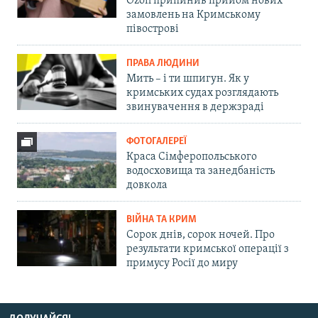
Ozon припинив прийом нових
замовлень на Кримському
півострові
ПРАВА ЛЮДИНИ
Мить – і ти шпигун. Як у
кримських судах розглядають
звинувачення в держзраді
ФОТОГАЛЕРЕЇ
Краса Сімферопольського
водосховища та занедбаність
довкола
ВІЙНА ТА КРИМ
Сорок днів, сорок ночей. Про
результати кримської операції з
примусу Росії до миру