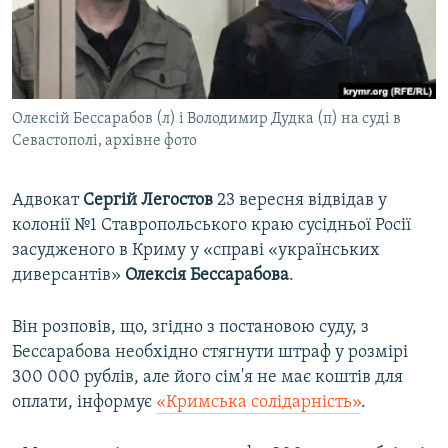
ВІДЕОУРОКИ «ELIFBE»
Русский
СВІДЧЕННЯ ОКУПАЦІЇ
Qırımtatar
УКРАЇНСЬКА ПРОБЛЕМА КРИМУ
Олексій Бессарабов (л) і Володимир Дудка (п) на суді в
ДОЛУЧАЙСЯ!
ІНФОГРАФІКА
Севастополі, архівне фото
Адвокат
Сергій Легостов
23 вересня відвідав у
Усі сайти RFE/RL
колонії №1 Ставропольського краю сусідньої Росії
засудженого в Криму у «справі «українських
диверсантів»
Олексія Бессарабова
.
Він розповів, що, згідно з постановою суду, з
Бессарабова необхідно стягнути штраф у розмірі
300 000 рублів, але його сім'я не має коштів для
оплати, інформує
«Кримська солідарність»
.