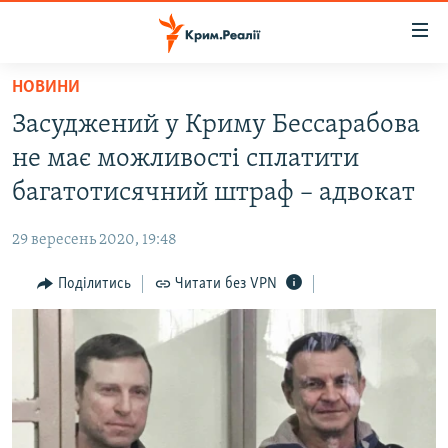
Доступність
посилання
Перейти
НОВИНИ
до
НОВИНИ
Засуджений у Криму Бессарабова
основного
ВОДА.КРИМ
матеріалу
не має можливості сплатити
ВІДЕО ТА ФОТО
Перейти
багатотисячний штраф – адвокат
до
ПОЛІТИКА
основної
29 вересень 2020, 19:48
БЛОГИ
навігації
Перейти
Поділитись
Читати без VPN
ПОГЛЯД
до
ІНТЕРВ'Ю
пошуку
ВСЕ ЗА ДЕНЬ
СПЕЦПРОЕКТИ
ЯК ОБІЙТИ БЛОКУВАННЯ
ДЕПОРТАЦІЯ