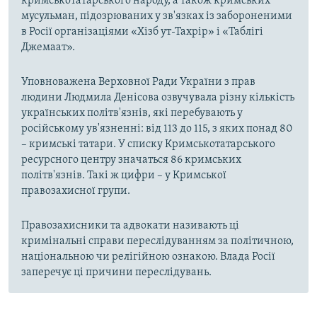
кримськотатарського народу, а також кримських
мусульман, підозрюваних у зв'язках із забороненими
в Росії організаціями «Хізб ут-Тахрір» і «Таблігі
Джемаат».
Уповноважена Верховної Ради України з прав
людини Людмила Денісова озвучувала різну кількість
українських політв'язнів, які перебувають у
російському ув'язненні: від 113 до 115, з яких понад 80
– кримські татари. У списку Кримськотатарського
ресурсного центру значаться 86 кримських
політв'язнів. Такі ж цифри – у Кримської
правозахисної групи.
Правозахисники та адвокати називають ці
кримінальні справи переслідуванням за політичною,
національною чи релігійною ознакою. Влада Росії
заперечує ці причини переслідувань.