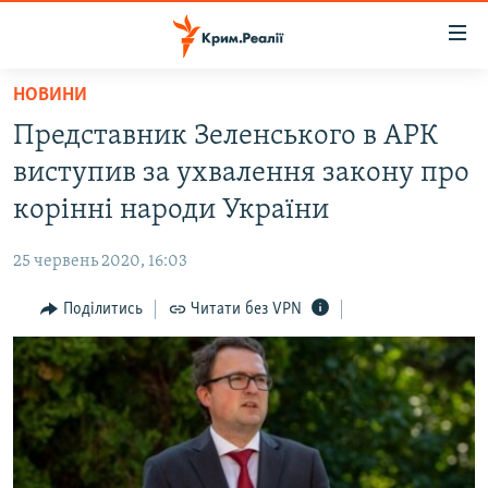
Доступність
посилання
Перейти
НОВИНИ
до
НОВИНИ
Представник Зеленського в АРК
основного
ВОДА.КРИМ
матеріалу
виступив за ухвалення закону про
ВІДЕО ТА ФОТО
Перейти
корінні народи України
до
ПОЛІТИКА
основної
25 червень 2020, 16:03
БЛОГИ
навігації
Перейти
Поділитись
Читати без VPN
ПОГЛЯД
до
ІНТЕРВ'Ю
пошуку
ВСЕ ЗА ДЕНЬ
СПЕЦПРОЕКТИ
ЯК ОБІЙТИ БЛОКУВАННЯ
ДЕПОРТАЦІЯ