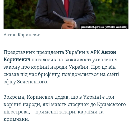
ВІДЕОУРОКИ «ELIFBE»
Русский
СВІДЧЕННЯ ОКУПАЦІЇ
Qırımtatar
УКРАЇНСЬКА ПРОБЛЕМА КРИМУ
Антон Кориневич
ДОЛУЧАЙСЯ!
ІНФОГРАФІКА
Представник президента України в АРК
Антон
Кориневич
наголосив на важливості ухвалення
Усі сайти RFE/RL
закону про корінні народи України. Про це він
сказав під час брифінгу, повідомляється на сайті
офісу Зеленського.
Зокрема, Кориневич додав, що в Україні є три
корінні народи, які мають стосунок до Кримського
півострова, – кримські татари, караїми та
кримчаки.