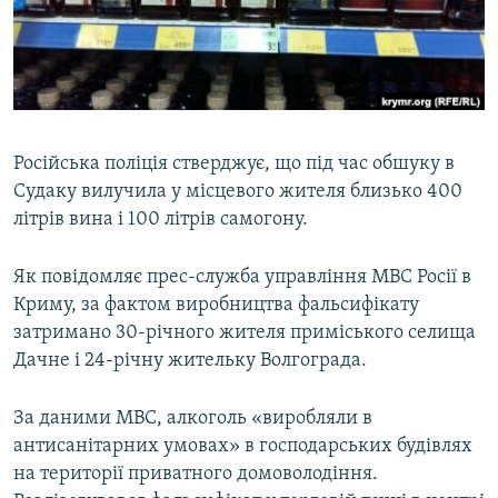
ВІДЕОУРОКИ «ELIFBE»
Русский
СВІДЧЕННЯ ОКУПАЦІЇ
Qırımtatar
УКРАЇНСЬКА ПРОБЛЕМА КРИМУ
ДОЛУЧАЙСЯ!
ІНФОГРАФІКА
Російська поліція стверджує, що під час обшуку в
Судаку вилучила у місцевого жителя близько 400
літрів вина і 100 літрів самогону.
Усі сайти RFE/RL
Як повідомляє прес-служба управління МВС Росії в
Криму, за фактом виробництва фальсифікату
затримано 30-річного жителя приміського селища
Дачне і 24-річну жительку Волгограда.
За даними МВС, алкоголь «виробляли в
антисанітарних умовах» в господарських будівлях
на території приватного домоволодіння.