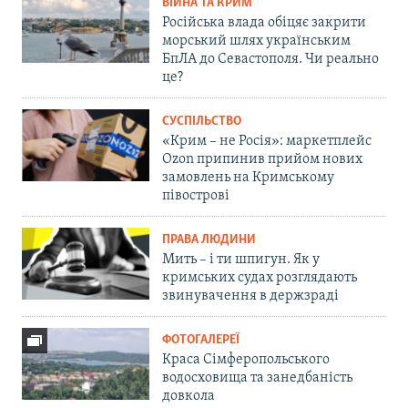
ВІЙНА ТА КРИМ
Російська влада обіцяє закрити
морський шлях українським
БпЛА до Севастополя. Чи реально
це?
СУСПІЛЬСТВО
«Крим – не Росія»: маркетплейс
Ozon припинив прийом нових
замовлень на Кримському
півострові
ПРАВА ЛЮДИНИ
Мить – і ти шпигун. Як у
кримських судах розглядають
звинувачення в держзраді
ФОТОГАЛЕРЕЇ
Краса Сімферопольського
водосховища та занедбаність
довкола