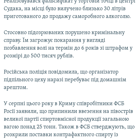
Реалізовувався фальсифікат у торговій точці в центрі
Судака, на місці було вилучено близько 30 літрів
приготованого до продажу саморобного алкоголю.
Стосовно підозрюваних порушено кримінальну
справу. Їм загрожує покарання у вигляді
позбавлення волі на термін до 6 років зі штрафом у
розмірі до 500 тисяч рублів.
Російська поліція повідомила, що організатор
підпільного цеху наразі перебуває під домашнім
арештом.
У серпні цього року в Криму співробітники ФСБ
Росії заявили, що припинили ввезення на півострів
великої партії спиртовмісної продукції загальною
вагою понад 25 тонн. Також в ФСБ стверджують, що
розкрили поставки контрафактного спирту із