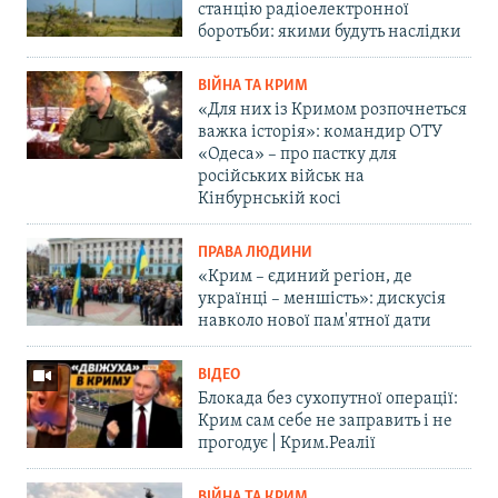
станцію радіоелектронної
боротьби: якими будуть наслідки
ВІЙНА ТА КРИМ
«Для них із Кримом розпочнеться
важка історія»: командир ОТУ
«Одеса» – про пастку для
російських військ на
Кінбурнській косі
ПРАВА ЛЮДИНИ
«Крим – єдиний регіон, де
українці – меншість»: дискусія
навколо нової пам'ятної дати
ВІДЕО
Блокада без сухопутної операції:
Крим сам себе не заправить і не
прогодує | Крим.Реалії
ВІЙНА ТА КРИМ