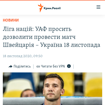
Доступність
посилання
Перейти
НОВИНИ
до
НОВИНИ
Ліга націй: УАФ просить
основного
ВОДА.КРИМ
матеріалу
дозволити провести матч
ВІДЕО ТА ФОТО
Перейти
Швейцарія – Україна 18 листопада
до
ПОЛІТИКА
основної
18 листопад 2020, 09:50
БЛОГИ
навігації
Перейти
Поділитись
Читати без VPN
ПОГЛЯД
до
ІНТЕРВ'Ю
пошуку
ВСЕ ЗА ДЕНЬ
СПЕЦПРОЕКТИ
ЯК ОБІЙТИ БЛОКУВАННЯ
ДЕПОРТАЦІЯ