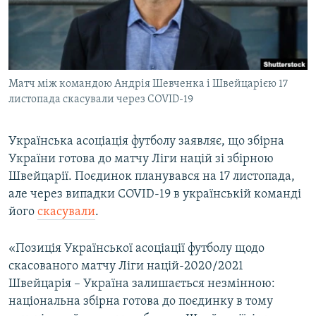
ВІДЕОУРОКИ «ELIFBE»
Русский
СВІДЧЕННЯ ОКУПАЦІЇ
Qırımtatar
УКРАЇНСЬКА ПРОБЛЕМА КРИМУ
Матч між командою Андрія Шевченка і Швейцарією 17
ДОЛУЧАЙСЯ!
ІНФОГРАФІКА
листопада скасували через COVID-19
Українська асоціація футболу заявляє, що збірна
Усі сайти RFE/RL
України готова до матчу Ліги націй зі збірною
Швейцарії. Поєдинок планувався на 17 листопада,
але через випадки COVID-19 в українській команді
його
скасували
.
«Позиція Української асоціації футболу щодо
скасованого матчу Ліги націй-2020/2021
Швейцарія – Україна залишається незмінною:
національна збірна готова до поєдинку в тому