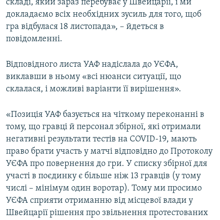
складі, який зараз перебуває у Швейцарії, і ми
докладаємо всіх необхідних зусиль для того, щоб
гра відбулася 18 листопада», – йдеться в
повідомленні.
Відповідного листа УАФ надіслала до УЄФА,
виклавши в ньому «всі нюанси ситуації, що
склалася, і можливі варіанти її вирішення».
«Позиція УАФ базується на чіткому переконанні в
тому, що гравці й персонал збірної, які отримали
негативні результати тестів на COVID-19, мають
право брати участь у матчі відповідно до Протоколу
УЄФА про повернення до гри. У списку збірної для
участі в поєдинку є більше ніж 13 гравців (у тому
числі – мінімум один воротар). Тому ми просимо
УЄФА сприяти отриманню від місцевої влади у
Швейцарії рішення про звільнення протестованих