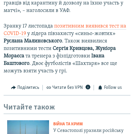
гравців від карантину й дозволу на їхню участь у
матчі», – наголосили в УАФ.
Зранку 17 листопада
позитивним виявився тест на
COVID-19
у лідера півзахисту «синьо-жовтих»
Руслана Малиновського
. Також виявилися
позитивними тести
Сергія Кривцова, Жуніора
Мораєса
та тренера з фізпідготовки
Івана
Баштового
. Двоє футболістів «Шахтаря» все ще
можуть взяти участь у грі.
Поділитись
Читати без VPN
Follow us
Читайте також
ВІЙНА ТА КРИМ
У Севастополі уразили російську