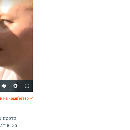
и на комп'ютер
SHARE
ту проти
тів. За