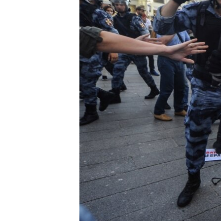
ВІДЕОУРОКИ «ELIFBE»
СВІДЧЕННЯ ОКУПАЦІЇ
УКРАЇНСЬКА ПРОБЛЕМА КРИМУ
ІНФОГРАФІКА