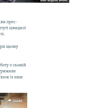
кви прес-
итуті швидкої
зі.
 при цьому
боту о сьомій
атримали
'язок із ним
ED
SHARE