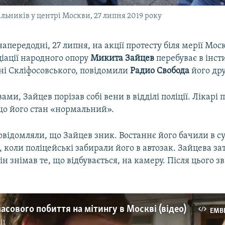
ьників у центрі Москви, 27 липня 2019 року
передодні, 27 липня, на акції протесту біля мерії Мос
іації народного опору
Микита
Зайцев
перебуває в інст
ні Скліфосовського, повідомили
Радио Свобода
його дру
ами, Зайцев порізав собі вени в відділі поліції. Лікарі
що його стан «нормальний».
відомляли, що Зайцев зник. Востаннє його бачили в су
, коли поліцейські забирали його в автозак. Зайцева з
ін знімав те, що відбувається, на камеру. Після цього зв
асового побиття на мітингу в Москві (відео)
EMB
ії