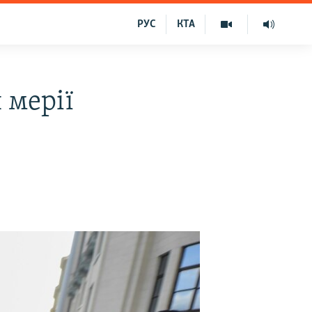
РУС
КТА
 мерії