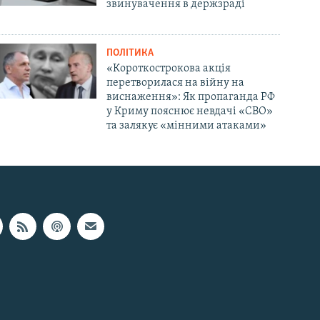
звинувачення в держзраді
ПОЛІТИКА
«Короткострокова акція
перетворилася на війну на
виснаження»: Як пропаганда РФ
у Криму пояснює невдачі «СВО»
та залякує «мінними атаками»