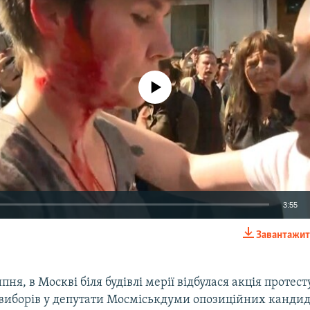
No media source currently available
3:55
Завантажит
EMBED
ипня, в Москві біля будівлі мерії відбулася акція протес
 виборів у депутати Мосміськдуми опозиційних кандида