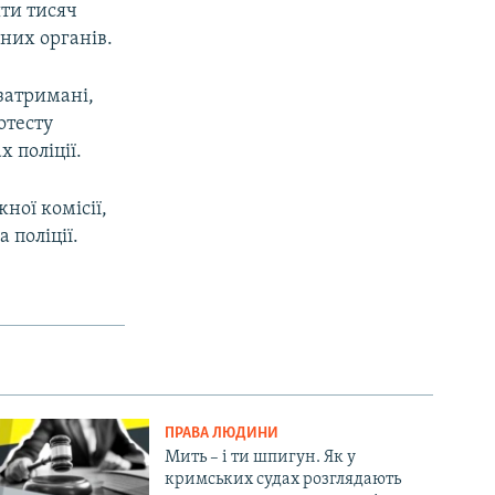
яти тисяч
них органів.
затримані,
px
width
отесту
 поліції.
ної комісії,
 поліції.
ПРАВА ЛЮДИНИ
Мить – і ти шпигун. Як у
кримських судах розглядають