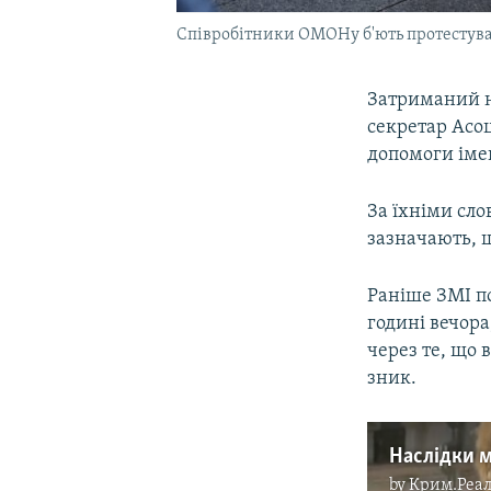
Співробітники ОМОНу б'ють протестувал
Затриманий на
секретар Асоц
допомоги іме
За їхніми слов
зазначають, 
Раніше ЗМІ по
годині вечора
через те, що в
зник.
Наслідки м
by
Крим.Реал