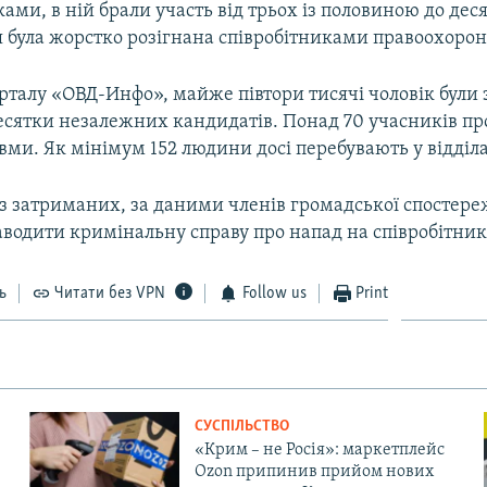
ами, в ній брали участь від трьох із половиною до дес
я була жорстко розігнана співробітниками правоохорон
рталу «ОВД-Инфо», майже півтори тисячі чоловік були 
десятки незалежних кандидатів. Понад 70 учасників пр
ми. Як мінімум 152 людини досі перебувають у відділах
з затриманих, за даними членів громадської спостереж
водити кримінальну справу про напад на співробітника
ь
Читати без VPN
Follow us
Print
СУСПІЛЬСТВО
«Крим – не Росія»: маркетплейс
Ozon припинив прийом нових