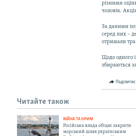
різними оцінк
чоловік. Акці
За даними по
серед них – 
отримали трав
Щодо одного і
збираються за
Поділитис
Читайте також
ВІЙНА ТА КРИМ
Російська влада обіцяє закрити
морський шлях українським