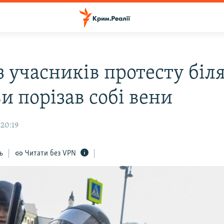
 учасників протесту біля
и порізав собі вени
 20:19
ь
Читати без VPN