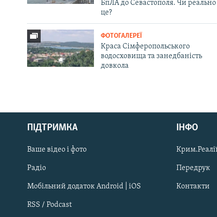
БпЛА до Севастополя. Чи реально
це?
ФОТОГАЛЕРЕЇ
Краса Сімферопольського
водосховища та занедбаність
довкола
Русский
ПІДТРИМКА
ІНФО
Qırımtatar
Ваше відео і фото
Крим.Реалії
ДОЛУЧАЙСЯ!
Радіо
Передрук
Мобільний додаток Android | iOS
Контакти
RSS / Podcast