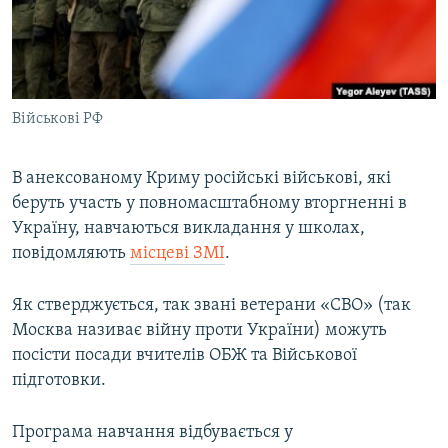
ВІДЕОУРОКИ «ELIFBE»
Русский
СВІДЧЕННЯ ОКУПАЦІЇ
Qırımtatar
УКРАЇНСЬКА ПРОБЛЕМА КРИМУ
Військові РФ
ДОЛУЧАЙСЯ!
ІНФОГРАФІКА
В анексованому Криму російські військові, які
беруть участь у повномасштабному вторгненні в
Усі сайти RFE/RL
Україну, навчаються викладання у школах,
повідомляють
місцеві ЗМІ
.
Як стверджується, так звані ветерани «СВО» (так
Москва називає війну проти України) можуть
посісти посади вчителів ОБЖ та Військової
підготовки.
Програма навчання відбувається у