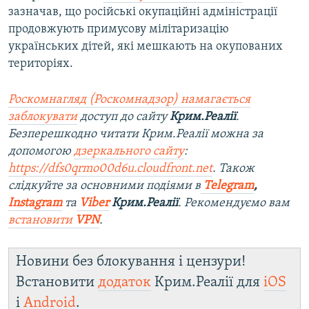
зазначав, що російські окупаційні адміністрації
продовжують примусову мілітаризацію
українських дітей, які мешкають на окупованих
територіях.
Роскомнагляд (Роскомнадзор) намагається
заблокувати
доступ до сайту
Крим.Реалії
.
Безперешкодно читати Крим.Реалії можна за
допомогою
дзеркального сайту
:
https://dfs0qrmo00d6u.cloudfront.net
. Також
слідкуйте за основними подіями в
Telegram
,
Instagram
та
Viber
Крим.Реалії
. Рекомендуємо вам
встановити
VPN
.
Новини без блокування і цензури!
Встановити
додаток
Крим.Реалії для
iOS
і
Android
.