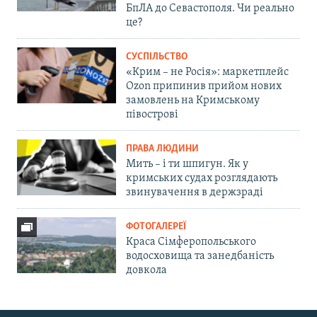
БпЛА до Севастополя. Чи реально
це?
СУСПІЛЬСТВО
«Крим – не Росія»: маркетплейс
Ozon припинив прийом нових
замовлень на Кримському
півострові
ПРАВА ЛЮДИНИ
Мить – і ти шпигун. Як у
кримських судах розглядають
звинувачення в держзраді
ФОТОГАЛЕРЕЇ
Краса Сімферопольського
водосховища та занедбаність
довкола