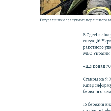
Рятувальники евакуюють пораненого вна
В Одесі в лі
ситуацій Укра
ракетного уда
МВС України 
«Ще понад 70 
Станом на 9:0
Кіпер інформу
березня оголо
15 березня вн
цивільну інф