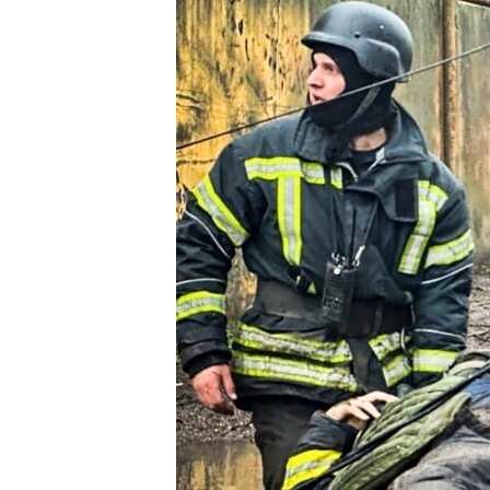
ВІДЕОУРОКИ «ELIFBE»
СВІДЧЕННЯ ОКУПАЦІЇ
УКРАЇНСЬКА ПРОБЛЕМА КРИМУ
ІНФОГРАФІКА