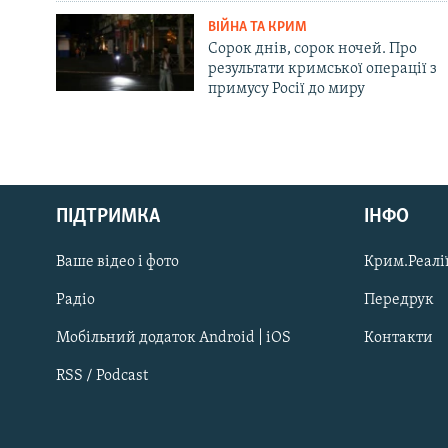
ВІЙНА ТА КРИМ
Сорок днів, сорок ночей. Про
результати кримської операції з
примусу Росії до миру
Русский
ПІДТРИМКА
ІНФО
Qırımtatar
Ваше відео і фото
Крим.Реалії
ДОЛУЧАЙСЯ!
Радіо
Передрук
Мобільний додаток Android | iOS
Контакти
RSS / Podcast
Усі сайти RFE/RL