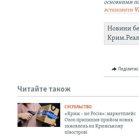
основними по
встановити
V
Новини бе
Крим.Реал
Поділитис
Читайте також
СУСПІЛЬСТВО
«Крим – не Росія»: маркетплейс
Ozon припинив прийом нових
замовлень на Кримському
півострові