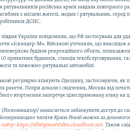
я рятувальників російська армія завдала повторного р
загиблих є місцеві жителі, медик і рятувальник, серед 
вробітників ДСНС.
півдня України повідомили, що РФ застосувала для уда
кети «Іскандер-М». Військові уточнили, що внаслідок 
риповерхова будівля рекреаційного об’єкта, пошкоджен
0 приватних будинків, станція техобслуговування, газ
моги та пожежно-рятувальні автомобілі.
ськові регулярно атакують Одещину, застосовуючи, як п
та ракети. Попри докази і свідчення, Москва від почат
ного вторгнення заперечує цілеспрямовану атаку на ц
 (Роскомнадзор) намагається заблокувати доступ до са
 Безперешкодно читати Крим.Реалії можна за допомог
 сайту
:
https://dfs0qrmo00d6u.cloudfront.net
. Також слі