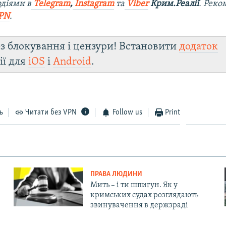
діями в
Telegram
,
Instagram
та
Viber
Крим.Реалії
. Рек
PN
.
з блокування і цензури! Встановити
додаток
ії для
iOS
і
Android
.
ь
Читати без VPN
Follow us
Print
ПРАВА ЛЮДИНИ
Мить – і ти шпигун. Як у
кримських судах розглядають
звинувачення в держзраді