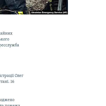
ичайних
ького
ресслужба
істрації Олег
ані. 16
шкоджено
кла пожежа.