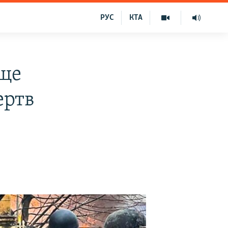
РУС
КТА
 ще
ертв