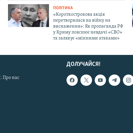
ПОЛІТИКА
«Короткострокова акція
перетворилася на війну на
виснаження»: Як пропаганда РФ
у Криму пояснює невдачі «СВО»
та залякує «мінними атаками»
ДОЛУЧАЙСЯ!
. Про нас