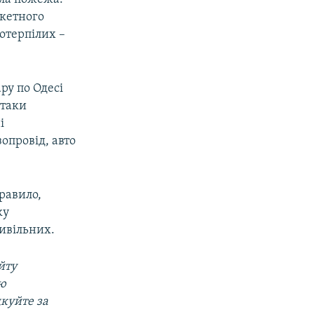
акетного
потерпілих –
ру по Одесі
атаки
і
опровід, авто
равило,
ку
ивільних.
йту
ою
дкуйте за