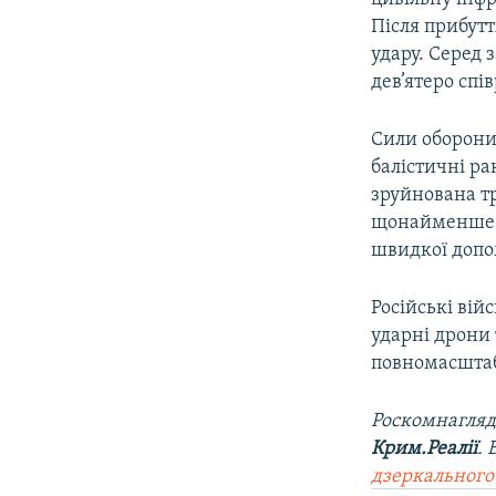
Після прибутт
удару. Серед 
дев’ятеро спі
Сили оборони 
балістичні ра
зруйнована т
щонайменше 1
швидкої допо
Російські вій
ударні дрони 
повномасштаб
Роскомнагляд
Крим.Реалії
.
дзеркального