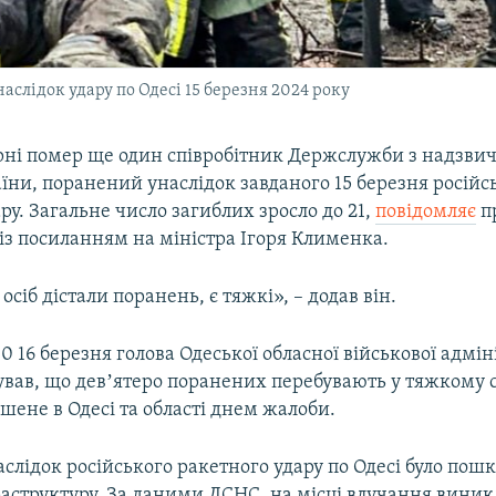
слідок удару по Одесі 15 березня 2024 року
карні помер ще один співробітник Держслужби з надзв
їни, поранений унаслідок завданого 15 березня російс
ру. Загальне число загиблих зросло до 21,
повідомляє
п
із посиланням на міністра Ігоря Клименка.
осіб дістали поранень, є тяжкі», – додав він.
0 16 березня голова Одеської обласної військової адмін
вав, що девʼятеро поранених перебувають у тяжкому ст
шене в Одесі та області днем жалоби.
аслідок російського ракетного удару по Одесі було по
раструктуру. За даними ДСНС, на місці влучання вини