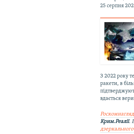
25 серпня 202
З 2022 року т
ракети, в біл
підтверджуют
вдається вери
Роскомнагляд
Крим.Реалії
.
дзеркального