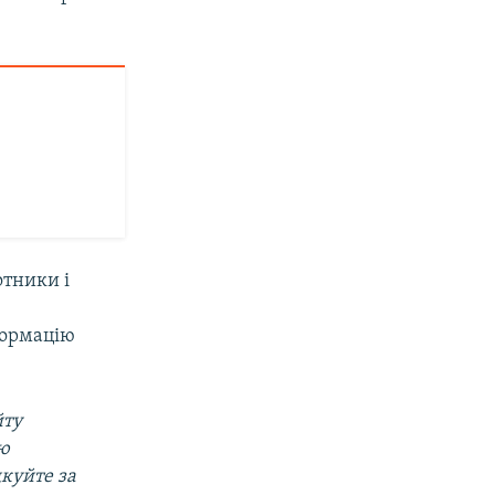
отники і
формацію
йту
ою
дкуйте за