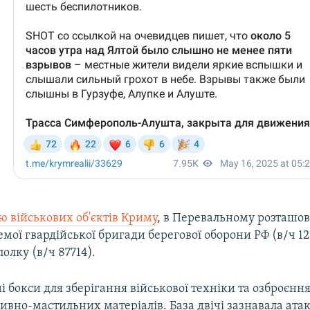
 військових об'єктів Криму
, в Перевальному розташов
ремої гвардійської бригади берегової оборони РФ (в/ч 12
олку (в/ч 87714).
 бокси для зберігання військової техніки та озброєння
ивно-мастильних матеріалів. База двічі зазнавала атак 