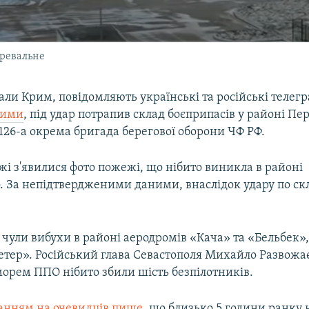
еревальне
али Крим, повідомляють українські та російські телег
ними
, під удар потрапив склад боєприпасів у районі Пе
126-а окрема бригада берегової оборони ЧФ РФ.
і з'явилися фото пожежі, що нібито виникла в районі
 За непідтвердженими даними, внаслідок удару по скл
 чули вибухи в районі аеродромів «Кача» та «Бельбек»
тер». Російський глава Севастополя Михайло Развожає
орем ППО нібито збили шість безпілотників.
ланням на очевидців пише
, що близько 5 години ранку