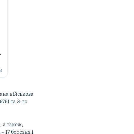
ана військова
676) та 8-го
, а також,
– 17 березня і