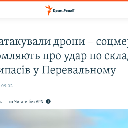
атакували дрони – соцме
омляють про удар по скл
ипасів у Перевальному
, 09:02
ь
Читати без VPN