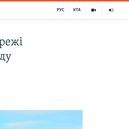
РУС
КТА
режі
аду