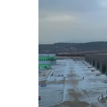
ВІДЕОУРОКИ «ELIFBE»
СВІДЧЕННЯ ОКУПАЦІЇ
УКРАЇНСЬКА ПРОБЛЕМА КРИМУ
ІНФОГРАФІКА