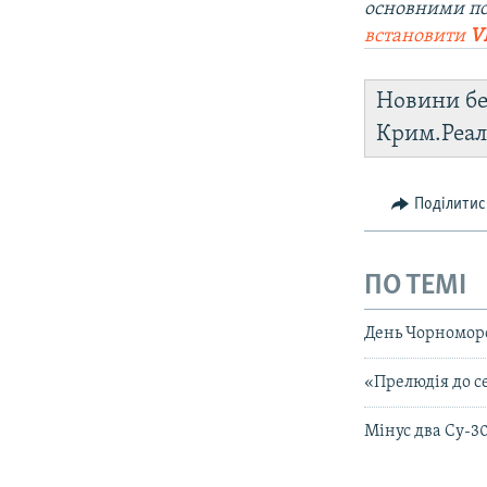
основними п
встановити
V
Новини бе
Крим.Реал
Поділитис
ПО ТЕМІ
День Чорноморс
«Прелюдія до с
Мінус два Су-30