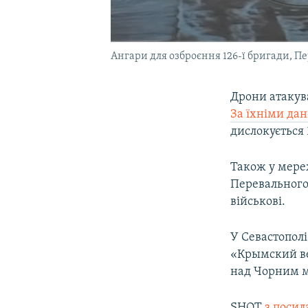
Ангари для озброєння 126-ї бригади, П
Дрони атакув
За їхніми да
дислокується 
Також у мереж
Перевального.
військові.
У Севастополі
«Крымский ве
над Чорним м
SHOT
з поси