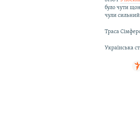
було чути щон
чули сильний 
Траса Сімфер
Українська с