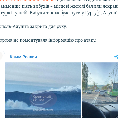
айменше п'ять вибухів – місцеві жителі бачили яскраві
гуркіт у небі. Вибухи також було чути у Гурзуфі, Алупці
ополь-Алушта закрита для руху.
торона не коментувала інформацію про атаку.