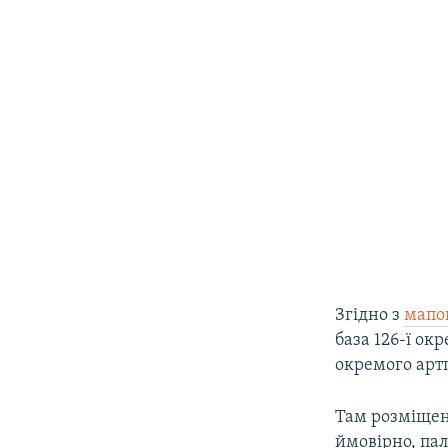
Згідно з
мапою
база 126-ї ок
окремого артп
Там розміщені
ймовірно, пал