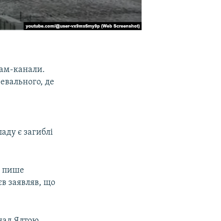
рам-канали.
ревального, де
аду є загиблі
, пише
в заявляв, що
 над Ялтою