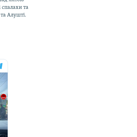
 спалахи та
 та Алушті.