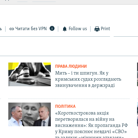
ь
Читати без VPN
Follow us
Print
ПРАВА ЛЮДИНИ
Мить – і ти шпигун. Як у
кримських судах розглядають
звинувачення в держзраді
ПОЛІТИКА
«Короткострокова акція
перетворилася на війну на
виснаження»: Як пропаганда РФ
у Криму пояснює невдачі «СВО»
та залякує «мінними атаками»