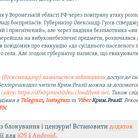
ня у Воронезькій області РФ через повітряну атаку розп
ладі боєприпасів. Губернатор Олександр Гусєв ствердж
ий і пригнічений», але через падіння безпілотника «в
перейшла на вибухонебезпечні предмети, розпочалася 
в повідомив про евакуацію «до сусіднього населеного 
го села. Але згодом губернатор написав, що евакуюват
 (Роскомнадзор) намагається заблокувати
доступ до са
 Безперешкодно читати Крим.Реалії можна за допомог
 сайту
:
https://dfs0qrmo00d6u.cloudfront.net
. Також слі
одіями в
Telegram
,
Instagram
та
Viber
Крим.Реалії
. Рек
PN
.
з блокування і цензури! Встановити
додаток
ії для
iOS
і
Android
.