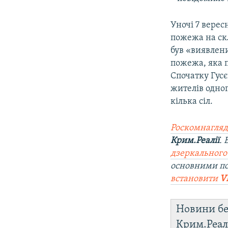
Уночі 7 верес
пожежа на ск
був «виявлен
пожежа, яка 
Спочатку Гусє
жителів одно
кілька сіл.
Роскомнагляд
Крим.Реалії
.
дзеркального
основними п
встановити
V
Новини бе
Крим.Реал