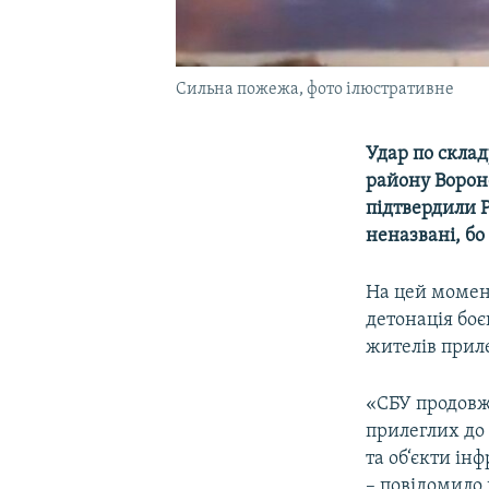
Сильна пожежа, фото ілюстративне
Удар по склад
району Вороне
підтвердили Р
неназвані, бо
На цей момент
детонація боє
жителів прил
«СБУ продовжу
прилеглих до 
та об‘єкти ін
– повідомило