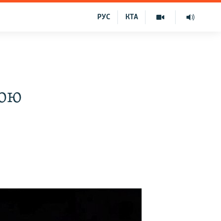
РУС
КТА
тою