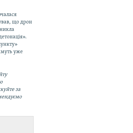
очалася
ував, що дрон
иникла
детонація».
пункту»
имуть уже
йту
ою
дкуйте за
омендуємо