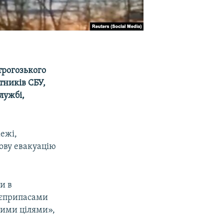
строгозького
тників СБУ,
лужбі,
ежі,
нову евакуацію
и в
боєприпасами
нними цілями»,