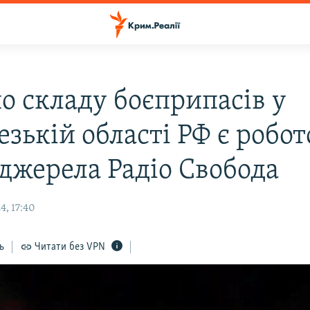
по складу боєприпасів у
езькій області РФ є робо
 джерела Радіо Свобода
4, 17:40
ь
Читати без VPN