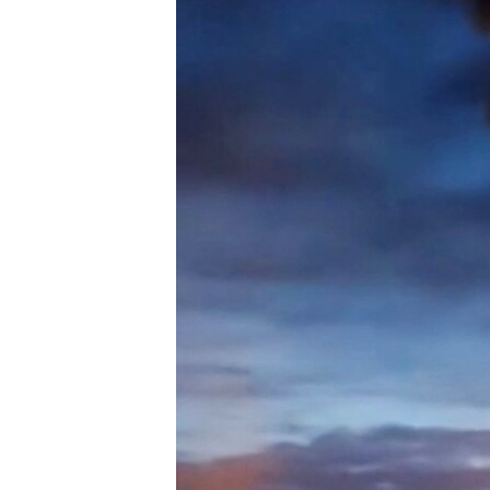
ВІДЕОУРОКИ «ELIFBE»
СВІДЧЕННЯ ОКУПАЦІЇ
УКРАЇНСЬКА ПРОБЛЕМА КРИМУ
ІНФОГРАФІКА