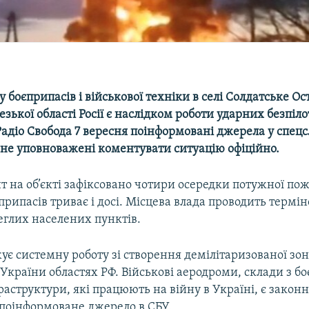
у боєприпасів і військової техніки в селі Солдатське О
зької області Росії є наслідком роботи ударних безпіло
адіо Свобода 7 вересня поінформовані джерела у спецс
 не уповноважені коментувати ситуацію офіційно.
 на об’єкті зафіксовано чотири осередки потужної пож
припасів триває і досі. Місцева влада проводить термі
еглих населених пунктів.
є системну роботу зі створення демілітаризованої зон
України областях РФ. Військові аеродроми, склади з 
фраструктури, які працюють на війну в Україні, є зако
 поінформоване джерело в СБУ.