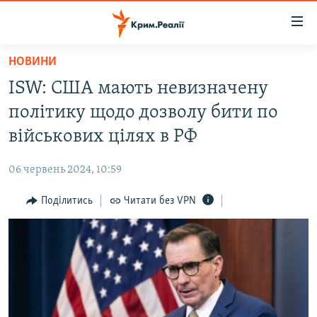
Доступність
посилання
Перейти
НОВИНИ
до
НОВИНИ
ISW: США мають невизначену
основного
ВОДА.КРИМ
матеріалу
політику щодо дозволу бити по
ВІДЕО ТА ФОТО
Перейти
військових цілях в РФ
до
ПОЛІТИКА
основної
06 червень 2024, 10:59
БЛОГИ
навігації
Перейти
Поділитись
Читати без VPN
ПОГЛЯД
до
ІНТЕРВ'Ю
пошуку
ВСЕ ЗА ДЕНЬ
СПЕЦПРОЕКТИ
ЯК ОБІЙТИ БЛОКУВАННЯ
ДЕПОРТАЦІЯ