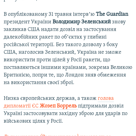
В опублікованому 31 травня інтервʼю
The Guardian
президент України
Володимир Зеленський
знову
закликав США надати дозвіл на застосування
далекобійних ракет по обʼєктах у глибині
російської території. Без такого дозволу з боку
США, наголосив Зеленський, Україна не зможе
використати проти цілей у Росії ракети, що
поставляються іншими країнами, зокрема Великою
Британією, попри те, що Лондон зняв обмеження
на використання своєї зброї.
Низка європейських держав, а також
голова
дипломатії ЄС
Жозеп Боррель
підтримали дозвіл
Україні застосовувати західну зброю для ударів по
військових цілях у Росії.