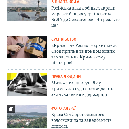
ВІЙНА ТА КРИМ
Російська влада обіцяє закрити
морський шлях українським
БпЛА до Севастополя. Чи реально
це?
СУСПІЛЬСТВО
«Крим – не Росія»: маркетплейс
Ozon припинив прийом нових
замовлень на Кримському
півострові
ПРАВА ЛЮДИНИ
Мить – і ти шпигун. Як у
кримських судах розглядають
звинувачення в держзраді
ФОТОГАЛЕРЕЇ
Краса Сімферопольського
водосховища та занедбаність
довкола