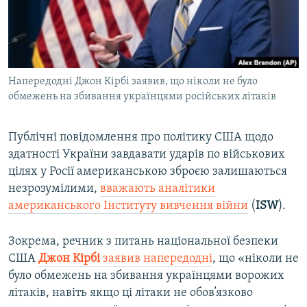
ВІДЕОУРОКИ «ELIFBE»
Русский
СВІДЧЕННЯ ОКУПАЦІЇ
Qırımtatar
УКРАЇНСЬКА ПРОБЛЕМА КРИМУ
Напередодні Джон Кірбі заявив, що ніколи не було
ДОЛУЧАЙСЯ!
ІНФОГРАФІКА
обмежень на збивання українцями російських літаків
Публічні повідомлення про політику США щодо
Усі сайти RFE/RL
здатності України завдавати ударів по військових
цілях у Росії американською зброєю залишаються
незрозумілими,
вважають аналітики
американського Інституту вивчення війни
(
ISW
).
Зокрема, речник з питань національної безпеки
США
Джон Кірбі
заявив напередодні
, що «ніколи не
було обмежень на збивання українцями ворожих
літаків, навіть якщо ці літаки не обов’язково