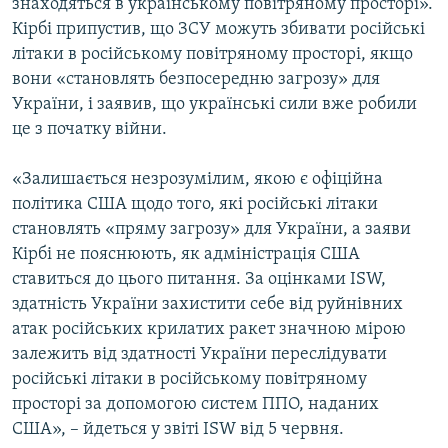
знаходяться в українському повітряному просторі».
Кірбі припустив, що ЗСУ можуть збивати російські
літаки в російському повітряному просторі, якщо
вони «становлять безпосередню загрозу» для
України, і заявив, що українські сили вже робили
це з початку війни.
«Залишається незрозумілим, якою є офіційна
політика США щодо того, які російські літаки
становлять «пряму загрозу» для України, а заяви
Кірбі не пояснюють, як адміністрація США
ставиться до цього питання. За оцінками ISW,
здатність України захистити себе від руйнівних
атак російських крилатих ракет значною мірою
залежить від здатності України переслідувати
російські літаки в російському повітряному
просторі за допомогою систем ППО, наданих
США», – йдеться у звіті ISW від 5 червня.