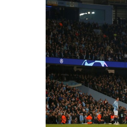
ВІДЕОУРОКИ «ELIFBE»
СВІДЧЕННЯ ОКУПАЦІЇ
УКРАЇНСЬКА ПРОБЛЕМА КРИМУ
ІНФОГРАФІКА