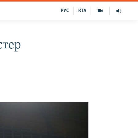
РУС
КТА
стер