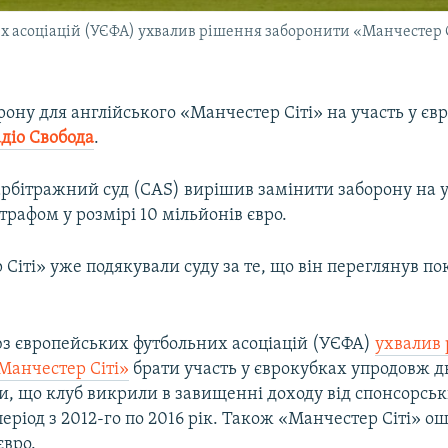
х асоціацій (УЄФА) ухвалив рішення заборонити «Манчестер С
рону для англійського «Манчестер Сіті» на участь у єв
діо Свобода
.
рбітражний суд (CAS) вирішив замінити заборону на у
рафом у розмірі 10 мільйонів євро.
Сіті» уже подякували суду за те, що він переглянув п
юз європейських футбольних асоціацій (УЄФА)
ухвалив
Манчестер Сіті»
брати участь у єврокубках упродовж дв
и, що клуб викрили в завищенні доходу від спонсорсь
період з 2012-го по 2016 рік. Також «Манчестер Сіті» 
євро.