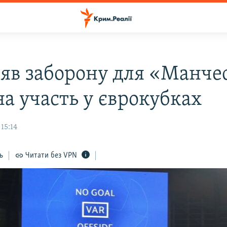
няв заборону для «Манче
на участь у єврокубках
15:14
ь
Читати без VPN