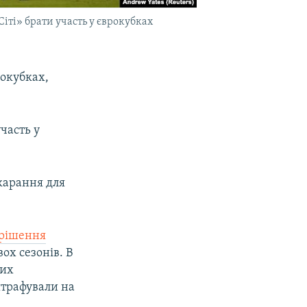
іті» брати участь у єврокубках
рокубках,
часть у
окарання для
 рішення
ох сезонів. В
ких
оштрафували на