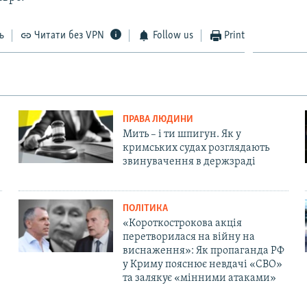
ь
Читати без VPN
Follow us
Print
ПРАВА ЛЮДИНИ
Мить – і ти шпигун. Як у
кримських судах розглядають
звинувачення в держзраді
ПОЛІТИКА
«Короткострокова акція
перетворилася на війну на
виснаження»: Як пропаганда РФ
у Криму пояснює невдачі «СВО»
та залякує «мінними атаками»