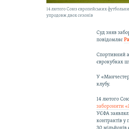
14 лютого Союз європейських футбольни
упродовж двох сезонів
Суд зняв забо
повідомляє
Ра
Спортивний а
єврокубках шт
У «Манчестер 
клубу.
14 лютого Со
заборонити «
УЄФА заявлял
контрактів у 
30 мільйонів 