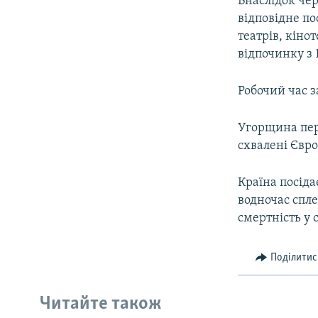
Внаслідок че
відповідне по
театрів, кінот
відпочинку з 
Робочий час з
Угорщина пере
схвалені Євр
Країна посіда
водночас спле
смертність у с
Поділитис
Читайте також