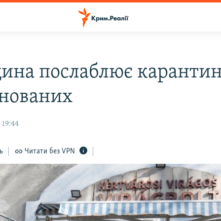
ина послаблює карантин
нованих
 19:44
ь
Читати без VPN