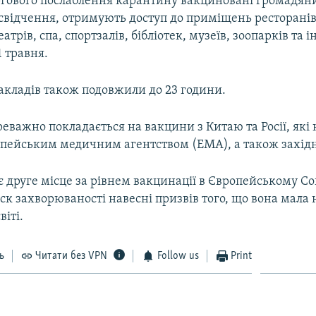
ргового послаблення карантину вакциновані громадяни
свідчення, отримують доступ до приміщень ресторанів,
еатрів, спа, спортзалів, бібліотек, музеїв, зоопарків та
1 травня.
акладів також подовжили до 23 години.
важно покладається на вакцини з Китаю та Росії, які 
опейським медичним агентством (EMA), а також західн
є друге місце за рівнем вакцинації в Європейському Со
ск захворюваності навесні призвів того, що вона мал
віті.
ь
Читати без VPN
Follow us
Print