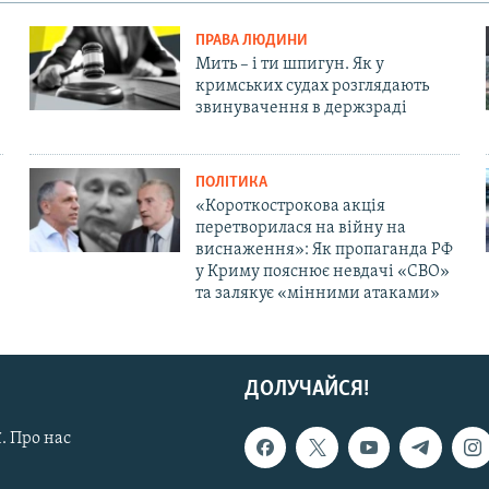
ПРАВА ЛЮДИНИ
Мить – і ти шпигун. Як у
кримських судах розглядають
звинувачення в держзраді
ПОЛІТИКА
«Короткострокова акція
перетворилася на війну на
виснаження»: Як пропаганда РФ
у Криму пояснює невдачі «СВО»
та залякує «мінними атаками»
ДОЛУЧАЙСЯ!
. Про нас