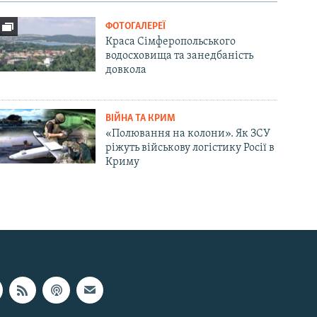
ФОТОГАЛЕРЕЇ
Краса Сімферопольського
водосховища та занедбаність
довкола
ВІЙНА ТА КРИМ
«Полювання на колони». Як ЗСУ
ріжуть військову логістику Росії в
Криму