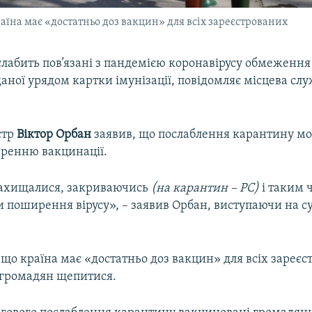
аїна має «достатньо доз вакцин» для всіх зареєстрованих
лабить пов’язані з пандемією коронавірусу обмеження
аної урядом картки імунізації, повідомляє місцева сл
стр
Віктор Орбан
заявив, що послаблення карантину м
ренню вакцинації.
захищалися, закриваючись
(на карантин – РС)
і таким
 поширення вірусу», – заявив Орбан, виступаючи на с
 що країна має «достатньо доз вакцин» для всіх зареєс
вгромадян щепитися.