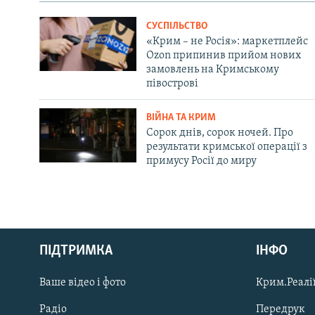
СУСПІЛЬСТВО
«Крим – не Росія»: маркетплейс
Ozon припинив прийом нових
замовлень на Кримському
півострові
ВІЙНА ТА КРИМ
Сорок днів, сорок ночей. Про
результати кримської операції з
примусу Росії до миру
Русский
ПІДТРИМКА
ІНФО
Qırımtatar
Ваше відео і фото
Крим.Реалії
ДОЛУЧАЙСЯ!
Радіо
Передрук