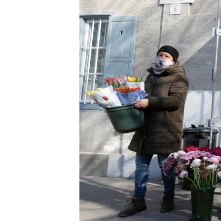
ВІДЕОУРОКИ «ELIFBE»
СВІДЧЕННЯ ОКУПАЦІЇ
УКРАЇНСЬКА ПРОБЛЕМА КРИМУ
ІНФОГРАФІКА