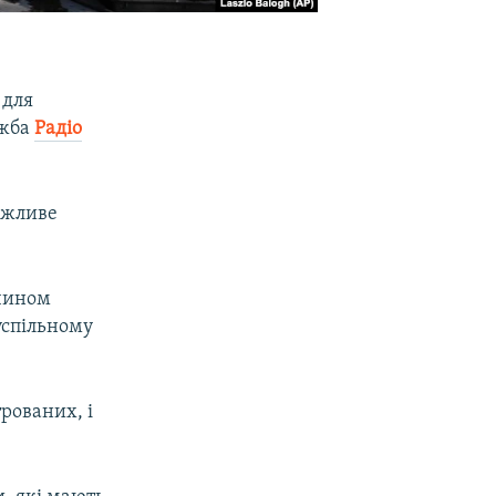
 для
ужба
Радіо
ожливе
 чином
успільному
трованих, і