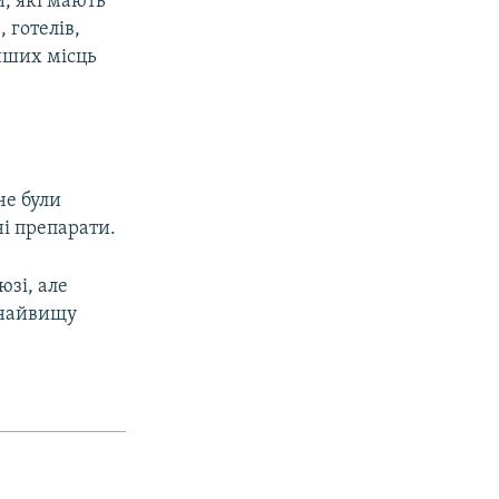
, які мають
 готелів,
 інших місць
не були
і препарати.
юзі, але
а найвищу