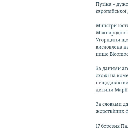
Путіна – дуже
європейської 
Міністри юсти
Міжнародного
Угорщини щод
висловлена на
пише Bloombe
За даними аге
схожі на коме
нещодавно вид
дитини Марії 
За словами дж
жорсткіших 
17 березня П