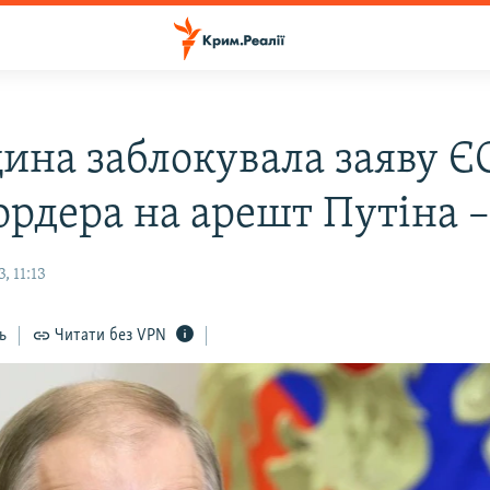
ина заблокувала заяву Є
ордера на арешт Путіна 
, 11:13
ь
Читати без VPN