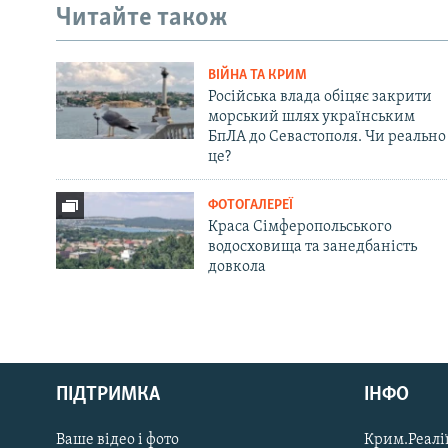
Читайте також
ВІЙНА ТА КРИМ
Російська влада обіцяє закрити
морський шлях українським
БпЛА до Севастополя. Чи реально
це?
ФОТОГАЛЕРЕЇ
Краса Сімферопольського
водосховища та занедбаність
довкола
Русский
ПІДТРИМКА
ІНФО
Qırımtatar
Ваше відео і фото
Крим.Реалії
ДОЛУЧАЙСЯ!