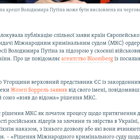
а арешт Володимира Путіна може бути висловлена на черговом
окувала публікацію спільної заяви країн Європейсько
идачі Міжнародним кримінальним судом (МКС) ордер
сії Володимира Путіна за підозрою у скоєнні військови
аїни. Про це повідомляє
агентство Bloomberg
із посила
ю Угорщини верховний представник ЄС із закордонних 
пеки
Жозеп Боррель заявив
від свого імені, повідомивш
 союз «взяв до відома» рішення МКС.
є рішення МКС як початок процесу щодо притягнення 
ті російських лідерів за злочини та звірства в Україні,
їхнім наказом, з їхнього дозволу або які вони вчиняють
ля. – «Рішення Міжнародного кримінального суду щод