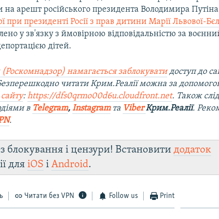
и на арешт російського президента Володимира Путіна
 при президенті Росії з прав дитини Марії Львової-Бєл
ено у зв'язку з ймовірною відповідальністю за воєнни
епортацією дітей.
 (Роскомнадзор) намагається заблокувати
доступ до са
 Безперешкодно читати Крим.Реалії можна за допомог
 сайту
:
https://dfs0qrmo00d6u.cloudfront.net
. Також слі
одіями в
Telegram
,
Instagram
та
Viber
Крим.Реалії
. Рек
PN
.
з блокування і цензури! Встановити
додаток
ії для
iOS
і
Android
.
ь
Читати без VPN
Follow us
Print