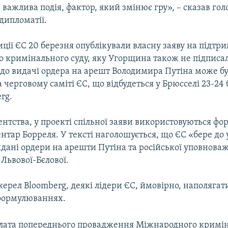
 важлива подія, фактор, який змінює гру», – сказав гол
дипломатії.
ції ЄС 20 березня опублікували власну заяву на підтр
 кримінального суду, яку Угорщина також не підписал
о видачі ордера на арешт Володимира Путіна може б
 черговому саміті ЄС, що відбудеться у Брюсселі 23-24 
rg.
нтства, у проекті спільної заяви використовуються ф
нтар Борреля. У тексті наголошується, що ЄС «бере до
ані ордери на арешти Путіна та російської уповноваж
Львової-Бєлової.
ерел Bloomberg, деякі лідери ЄС, ймовірно, наполягат
формулюваннях.
алата попереднього провадження Міжнародного кримін