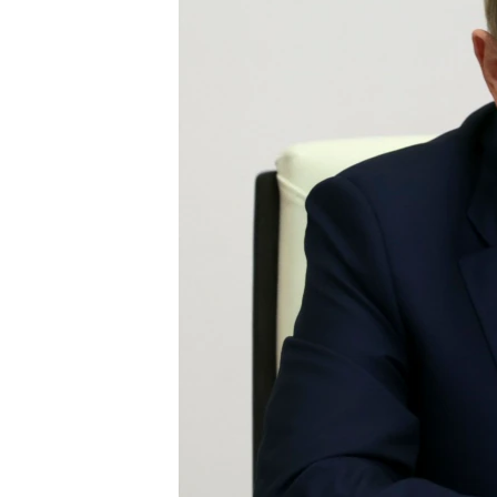
ВІДЕОУРОКИ «ELIFBE»
СВІДЧЕННЯ ОКУПАЦІЇ
УКРАЇНСЬКА ПРОБЛЕМА КРИМУ
ІНФОГРАФІКА