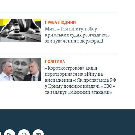
ПРАВА ЛЮДИНИ
Мить – і ти шпигун. Як у
кримських судах розглядають
звинувачення в держзраді
ПОЛІТИКА
«Короткострокова акція
перетворилася на війну на
виснаження»: Як пропаганда РФ
у Криму пояснює невдачі «СВО»
та залякує «мінними атаками»