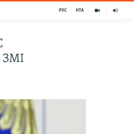
РУС
КТА
С
– ЗМІ