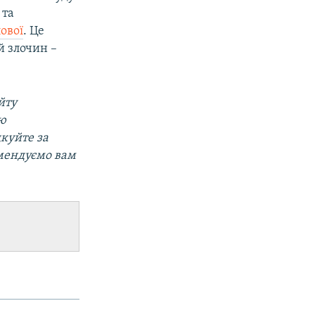
 та
ової
. Це
й злочин –
йту
ою
дкуйте за
омендуємо вам