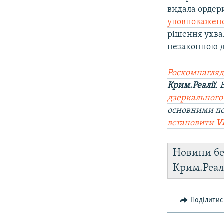
видала ордер
уповноваженої
рішення ухвал
незаконною д
Роскомнагляд
Крим.Реалії
.
дзеркального
основними п
встановити
V
Новини бе
Крим.Реал
Поділитис