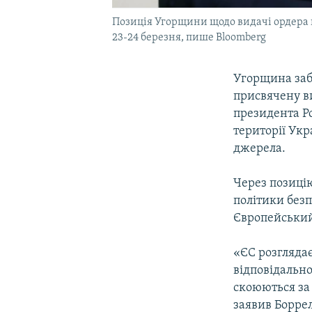
Позиція Угорщини щодо видачі ордера н
23-24 березня, пише Bloomberg
Угорщина забл
присвячену в
президента Ро
території Укр
джерела.
Через позиці
політики без
Європейський
«ЄС розгляда
відповідальнос
скоюються за 
заявив Борре