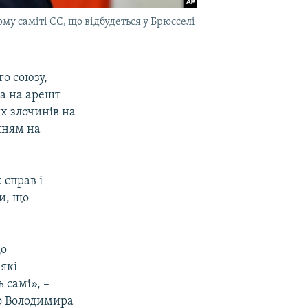
у саміті ЄС, що відбудеться у Брюсселі
го союзу,
а на арешт
х злочинів на
нням на
справ і
и, що
до
 які
 самі», –
о Володимира