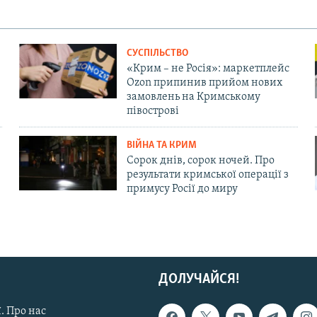
СУСПІЛЬСТВО
«Крим – не Росія»: маркетплейс
Ozon припинив прийом нових
замовлень на Кримському
півострові
ВІЙНА ТА КРИМ
Сорок днів, сорок ночей. Про
результати кримської операції з
примусу Росії до миру
ДОЛУЧАЙСЯ!
. Про нас