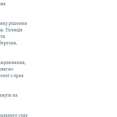
ова
имку рішення
а. Позиція
ути
березня,
ормулювання,
 уваги»
еної з прав
имуть на
ального суду