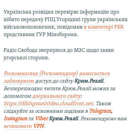
Українська розвідка перевіряє інформацію про
нібито передачу РПЦ Угорщині групи українських
військовополонених, повідомив
в коментарі РБК
представник ГУР Міноборони.
Радіо Свобода звернулося до МЗС щодо заяви
угорської сторони.
Роскомнагляд (Роскомнадзор) намагається
заблокувати
доступ до сайту
Крим.Реалії
.
Безперешкодно читати Крим.Реалії можна за
допомогою
дзеркального сайту
:
https://dfs0qrmo00d6u.cloudfront.net
. Також
слідкуйте за основними подіями в
Telegram
,
Instagram
та
Viber
Крим.Реалії
. Ре
комендуємо вам
встановити
VPN
.