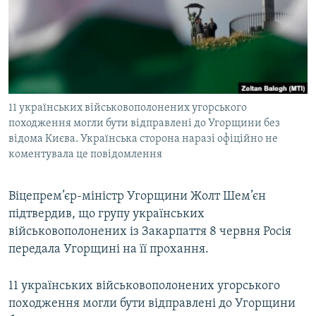
ВІДЕОУРОКИ «ELIFBE»
Русский
СВІДЧЕННЯ ОКУПАЦІЇ
Qırımtatar
УКРАЇНСЬКА ПРОБЛЕМА КРИМУ
ДОЛУЧАЙСЯ!
ІНФОГРАФІКА
11 українських військовополонених угорського
походження могли бути відправлені до Угорщини без
відома Києва. Українська сторона наразі офіційно не
Усі сайти RFE/RL
коментувала це повідомлення
Віцепрем’єр-міністр Угорщини Жолт Шем’єн
підтвердив, що групу українських
військовополонених із Закарпаття 8 червня Росія
передала Угорщині на її прохання.
11 українських військовополонених угорського
походження могли бути відправлені до Угорщини