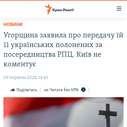
Доступність
посилання
Перейти
НОВИНИ
до
НОВИНИ
Угорщина заявила про передачу їй
основного
ВОДА.КРИМ
матеріалу
11 українських полонених за
ВІДЕО ТА ФОТО
Перейти
посередництва РПЦ. Київ не
до
ПОЛІТИКА
коментує
основної
БЛОГИ
навігації
09 червень 2023, 14:43
Перейти
ПОГЛЯД
до
Поділитись
Читати без VPN
ІНТЕРВ'Ю
пошуку
ВСЕ ЗА ДЕНЬ
СПЕЦПРОЕКТИ
ЯК ОБІЙТИ БЛОКУВАННЯ
ДЕПОРТАЦІЯ