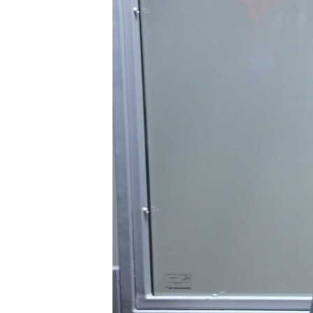
ВІДЕОУРОКИ «ELIFBE»
СВІДЧЕННЯ ОКУПАЦІЇ
УКРАЇНСЬКА ПРОБЛЕМА КРИМУ
ІНФОГРАФІКА