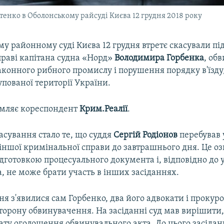
енко в Оболонському райсуді Києва 12 грудня 2018 року
у районному суді Києва 12 грудня втретє скасували пі
праві капітана судна «Норд»
Володимира Горбенка
, об
аконного рибного промислу і порушення порядку в'їзду
пованої території України.
омляє кореспондент
Крим.Реалії
.
сування стало те, що суддя
Сергій Родіонов
перебував 
іншої кримінальної справи до завтрашнього дня. Це оз
дготовкою процесуального документа і, відповідно до 
, не може брати участь в інших засіданнях.
дня з'явилися сам Горбенко, два його адвокати і прокур
торону обвинувачення. На засіданні суд мав вирішити,
ту оголошення обвинувального акта. До цього засідан