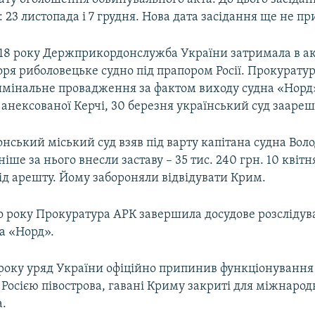
 23 листопада і 7 грудня. Нова дата засідання ще не п
018 року Держприкордонслужба України затримала в ак
оря риболовецьке судно під прапором Росії. Прокурату
мінальне провадження за фактом виходу судна «Норд»
анексованої Керчі, 30 березня український суд заареш
онський міський суд взяв під варту капітана судна Во
ніше за нього внесли заставу – 35 тис. 240 грн. 10 квітн
ід арешту. Йому забороняли відвідувати Крим.
го року Прокуратура АРК завершила досудове розслідув
а «Норд».
року уряд України офіційно припинив функціонування 
Росією півострова, гавані Криму закриті для міжнарод
а.