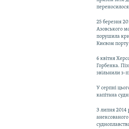
переносилося:
25 березня 2
Азовського м
порушила кри
Києвом порту 
6 квітня Херс
Горбенка. Піз
звільнили з-п
У серпні цьо
капітана судн
З липня 2014 
анексованого 
судноплавств