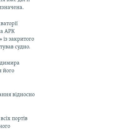
ризначена.
ваторії
ра АРК
 із закритого
тував судно.
лодимира
я його
ання відносно
всіх портів
ного