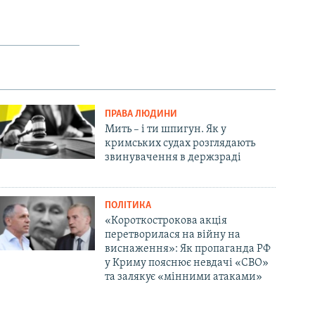
ПРАВА ЛЮДИНИ
Мить – і ти шпигун. Як у
кримських судах розглядають
звинувачення в держзраді
ПОЛІТИКА
«Короткострокова акція
перетворилася на війну на
виснаження»: Як пропаганда РФ
у Криму пояснює невдачі «СВО»
та залякує «мінними атаками»