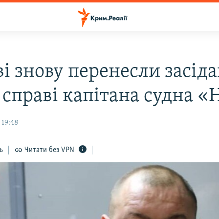
ві знову перенесли засід
 справі капітана судна 
 19:48
ь
Читати без VPN