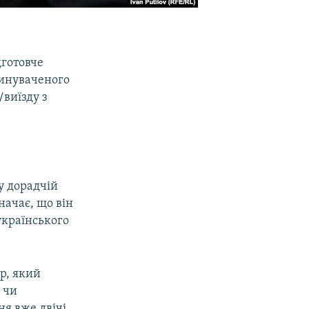
дготовче
винуваченого
/виїзду з
у дорадчій
начає, що він
українського
ор, який
 чи
ня вже двічі