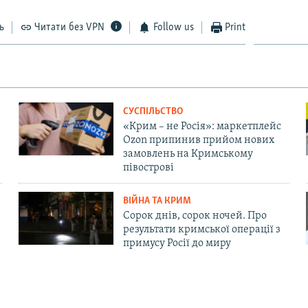
ь
Читати без VPN
Follow us
Print
СУСПІЛЬСТВО
«Крим – не Росія»: маркетплейс
Ozon припинив прийом нових
замовлень на Кримському
півострові
ВІЙНА ТА КРИМ
Сорок днів, сорок ночей. Про
результати кримської операції з
примусу Росії до миру