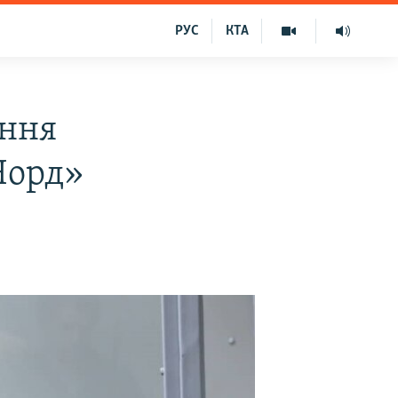
РУС
КТА
ання
«Норд»