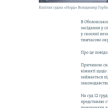
Капітан судна «Норд» Володимир Горбат
В Оболонськом
засідання у с
у скоєнні нез
тимчасово оку
Про це повід
Причиною ска
кімнаті щодо 
займається пі
законодавства
На суд 12 гру
представляє с
призначати да