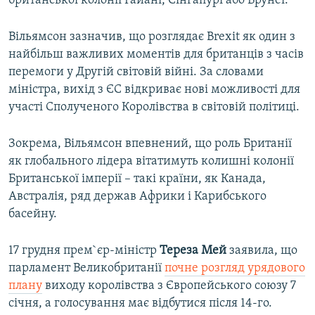
британської колонії Гайані, Сінгапурі або Брунеї.
Вільямсон зазначив, що розглядає Brexit як один з
найбільш важливих моментів для британців з часів
перемоги у Другій світовій війні. За словами
міністра, вихід з ЄС відкриває нові можливості для
участі Сполученого Королівства в світовій політиці.
Зокрема, Вільямсон впевнений, що роль Британії
як глобального лідера вітатимуть колишні колонії
Британської імперії – такі країни, як Канада,
Австралія, ряд держав Африки і Карибського
басейну.
17 грудня прем`єр-міністр
Тереза Мей
заявила, що
парламент Великобританії
почне розгляд урядового
плану
виходу королівства з Європейського союзу 7
січня, а голосування має відбутися після 14-го.