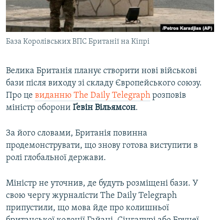
ВІДЕОУРОКИ «ELIFBE»
Русский
СВІДЧЕННЯ ОКУПАЦІЇ
Qırımtatar
База Королівських ВПС Британії на Кіпрі
УКРАЇНСЬКА ПРОБЛЕМА КРИМУ
ДОЛУЧАЙСЯ!
ІНФОГРАФІКА
Велика Британія планує створити нові військові
бази після виходу зі складу Європейського союзу.
Про це
виданню The Daily Telegraph
розповів
Усі сайти RFE/RL
міністр оборони
Ґевін Вільямсон
.
За його словами, Британія повинна
продемонструвати, що знову готова виступити в
ролі глобальної держави.
Міністр не уточнив, де будуть розміщені бази. У
свою чергу журналісти The Daily Telegraph
припустили, що мова йде про колишньої