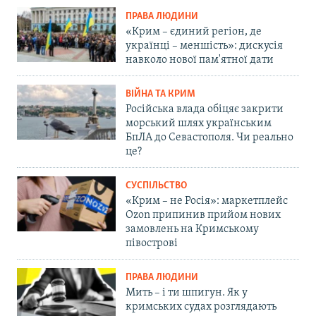
ПРАВА ЛЮДИНИ
«Крим – єдиний регіон, де
українці – меншість»: дискусія
навколо нової пам'ятної дати
ВІЙНА ТА КРИМ
Російська влада обіцяє закрити
морський шлях українським
БпЛА до Севастополя. Чи реально
це?
СУСПІЛЬСТВО
«Крим – не Росія»: маркетплейс
Ozon припинив прийом нових
замовлень на Кримському
півострові
ПРАВА ЛЮДИНИ
Мить – і ти шпигун. Як у
кримських судах розглядають