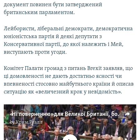
документ повинен бути затверджений
британським парламентом.
Лейбористи, ліберальні демократи, демократична
юніоністська партія й деякі депутати з
Консервативної партії, до якої належить і Мей,
виступають проти угоди.
Комітет Палати громад з питань Brexit заявляв, що
ці домовленості не дають достатньо ясності чи
впевненості стосовно майбутнього країни й описав
ситуацію як «величезний крок у невідомість».
«Ні поверненню» для Великої Британії, бо прем’єр Мей запускає «Брекзит» (відео)
by
Крим.Реалії
No media source currently available