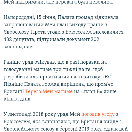
Мей підтримали, але перевага була невелика.
Напередодні, 15 січня, Палата громад відкинула
запропонований Мей план виходу країни з
Євросоюзу. Проти угоди з Брюсселем висловилися
432 депутата, підтримали документ 202
законодавця.
Раніше уряд очікував, що в разі поразки на
голосуванні матиме три тижні на те, щоб
розробити альтернативний план виходу з ЄС.
Пізніше Палата громад вирішила, що прем’єр​
Британії
Тереза Мей матиме
на «план Б» лише
кілька днів.
У листопаді 2018 року уряд Мей
погодив угоду
з
Брюсселем, яка встановлює, що Британія вийде з
Європейського союзу в березні 2019 року, однак цей