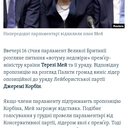
ВІДЕОУРОКИ «ELIFBE»
Русский
СВІДЧЕННЯ ОКУПАЦІЇ
Qırımtatar
УКРАЇНСЬКА ПРОБЛЕМА КРИМУ
Напередодні парламентарі відхилили план Мей
ДОЛУЧАЙСЯ!
ІНФОГРАФІКА
Ввечері 16 січня парламент Великої Британії
розгляне питання «вотуму недовіри» прем’єр-
Усі сайти RFE/RL
міністру країни
Терезі Мей
та її уряду. Відповідну
пропозицію на розгляд Палати громад виніс лідер
опозиційної до уряду Лейбористської партії
Джеремі Корбін
.
Якщо члени парламенту підтримають пропозицію
Корбіна, Мей загрожує відставка. Подібне
голосування у грудні провели парламентарі від
Консервативної партії, лідером якої є прем’єр. Тоді