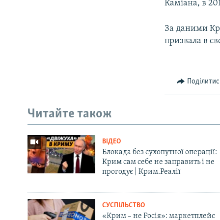
Каміана, в 20
За даними Кри
призвала в св
Поділитис
Читайте також
ВІДЕО
Блокада без сухопутної операції:
Крим сам себе не заправить і не
прогодує | Крим.Реалії
СУСПІЛЬСТВО
«Крим – не Росія»: маркетплейс