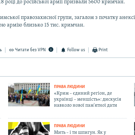
18 році до російської армії призвали 5600 кримчан.
мської правозахисної групи, загалом з початку анексі
ою армію близько 15 тис. кримчан.
ь
Читати без VPN
Follow us
Print
ПРАВА ЛЮДИНИ
«Крим – єдиний регіон, де
українці – меншість»: дискусія
навколо нової пам'ятної дати
ПРАВА ЛЮДИНИ
Мить – і ти шпигун. Як у