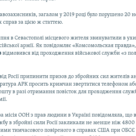
возахисників, загалом у 2019 році було порушено 20 
справ за цією ж статтею.
пня в Севастополі місцевого жителя звинуватили в ухи
сійської армії. Як повідомляє «Комсомольская правда»
в
відмовився від проходження військової служби «з по
від Росії припинити призов до збройних сил жителів а
ратура АРК просить кримчан звертатися телефоном аб
ошту в разі отримання повісток для проходження служ
ії.
 місія ООН з прав людини в Україні повідомляла, що в
жбу в збройні сили Росії закликали не менше ніж 4800
ними тимчасового повіреного в справах США при ОБСЄ 