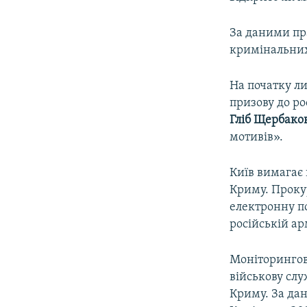
ВІДЕОУРОКИ «ELIFBE»
СВІДЧЕННЯ ОКУПАЦІЇ
За даними пра
кримінальних 
УКРАЇНСЬКА ПРОБЛЕМА КРИМУ
ІНФОГРАФІКА
На початку ли
призову до ро
Гліб Щербако
мотивів».
Київ вимагає 
Криму. Проку
електронну п
російській арм
Моніторингова
військову слу
Криму. За да