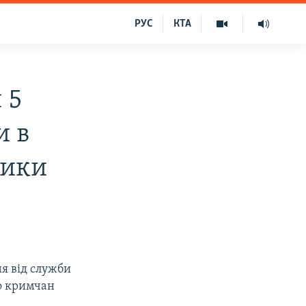
РУС
КТА
 5
и в
ники
ня від служби
о кримчан