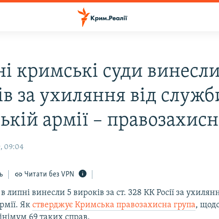
ні кримські суди винесли
ів за ухиляння від служб
ській армії – правозахис
, 09:04
ь
Читати без VPN
в липні винесли 5 вироків за ст. 328 КК Росії за ухилян
армії. Як
стверджує Кримська правозахисна група
, щод
інімум 69 таких справ.