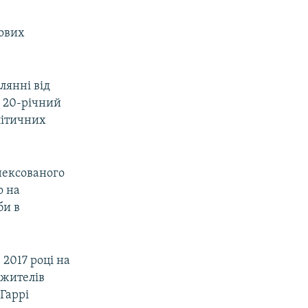
нових
лянні від
, 20-річний
літичних
нексованого
о на
би в
 2017 році на
 жителів
Гаррі