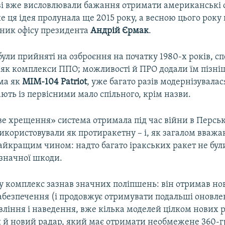
ві вже висловлювали бажання отримати американські
ше ця ідея пролунала ще 2015 року, а весною цього року 
вник офісу президента
Андрій Єрмак
.
ули прийняті на озброєння на початку 1980-х років, с
 як комплекси ППО; можливості й ПРО додали їм пізні
ома як
MIM-104
Patriot
, уже багато разів модернізувалася
ть із первісними мало спільного, крім назви.
 хрещення» система отримала під час війни в Перські
 використовували як протиракетну – і, як загалом вважа
найкращим чином: надто багато іракських ракет не були
 значної шкоди.
су комплекс зазнав значних поліпшень: він отримав но
абезпечення (і продовжує отримувати подальші оновлен
ління і наведення, вже кілька моделей цілком нових р
я й новий радар, який має отримати необмежене 360-г