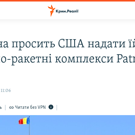
на просить США надати ї
о-ракетні комплекси Patr
 11:06
ь
Читати без VPN