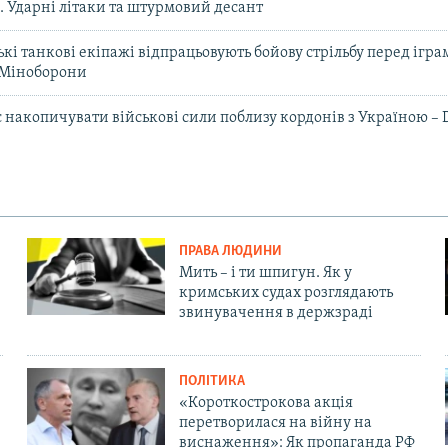
. Ударні літаки та штурмовий десант
кі танкові екіпажі відпрацьовують бойову стрільбу перед ігр
 Міноборони
є накопичувати військові сили поблизу кордонів з Україною –
ПРАВА ЛЮДИНИ
Мить – і ти шпигун. Як у
кримських судах розглядають
звинувачення в держзраді
ПОЛІТИКА
«Короткострокова акція
перетворилася на війну на
виснаження»: Як пропаганда РФ