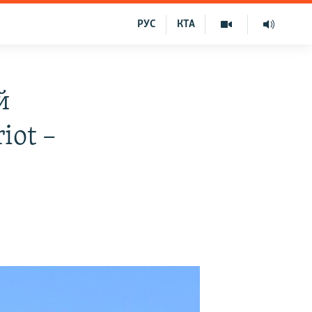
РУС
КТА
й
iot –