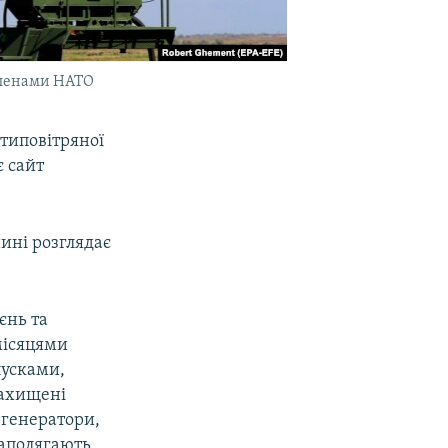
 членами НАТО
типовітряної
є сайт
нині розглядає
єнь та
 місяцями
пусками,
захищені
 генератори,
наполягають