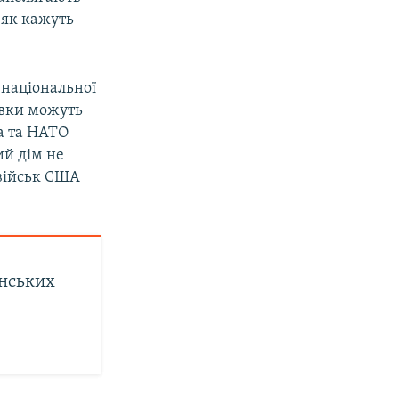
 як кажуть
 національної
авки можуть
а та НАТО
ий дім не
 військ США
їнських