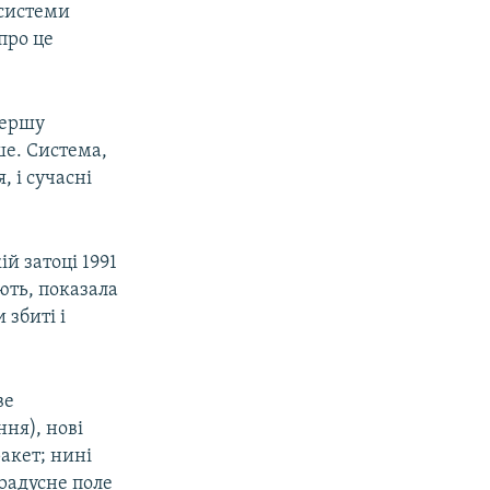
 системи
про це
першу
ше. Система,
, і сучасні
й затоці 1991
ють, показала
 збиті і
ве
ня), нові
акет; нині
радусне поле