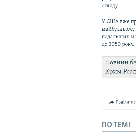
огляду.
У США вже пр
майбутньому з
подальших мод
до 2050 року.
Новини бе
Крим.Реал
Поділитис
ПО ТЕМІ