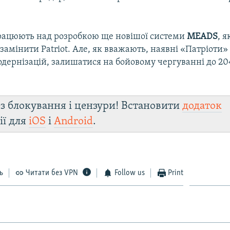
ацюють над розробкою ще новішої системи
MEADS
, я
амінити Patriot. Але, як вважають, наявні «Патріоти» 
ернізацій, залишатися на бойовому чергуванні до 204
з блокування і цензури! Встановити
додаток
ії для
iOS
і
Android
.
ь
Читати без VPN
Follow us
Print