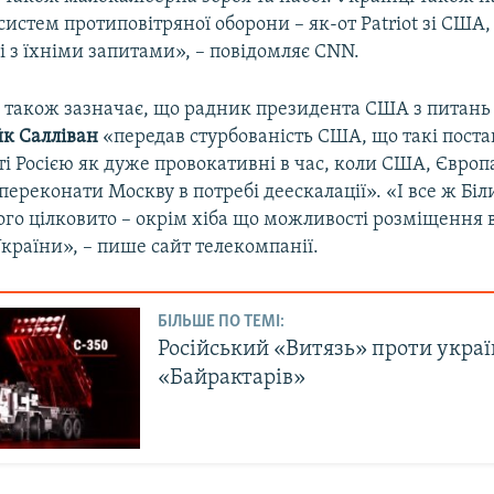
систем протиповітряної оборони – як-от Patriot зі США,
 з їхніми запитами», – повідомляє CNN.
 також зазначає, що радник президента США з питань
к Салліван
«передав стурбованість США, що такі пост
і Росією як дуже провокативні в час, коли США, Європ
ереконати Москву в потребі деескалації». «І все ж Біл
ого цілковито – окрім хіба що можливості розміщення
України», – пише сайт телекомпанії.
БІЛЬШЕ ПО ТЕМІ:
Російський «Витязь» проти укра
«Байрактарів»