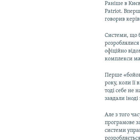
Раніше в Киє
Patriot. Впер
говорив кері
Системи, що б
розроблялися
офіційно від
комплекси маю
Перше «бойове
року, коли її
тоді себе не 
завдали іноді
Але з того ча
програмове з
системи управ
розробляєтьс