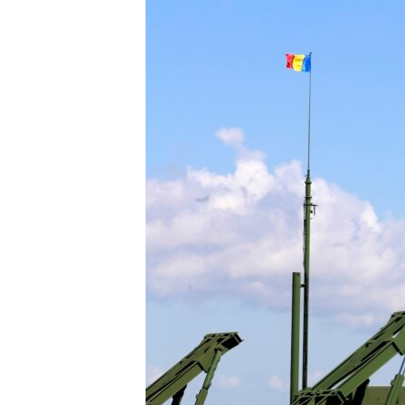
ВІДЕОУРОКИ «ELIFBE»
СВІДЧЕННЯ ОКУПАЦІЇ
УКРАЇНСЬКА ПРОБЛЕМА КРИМУ
ІНФОГРАФІКА