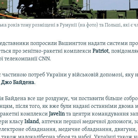
ька років тому розміщені в Румунії (на фото) та Польші, які є
редставники попросили Вашингтон надати системи про
еться про зенітно-ракетні комплекси
Patriot
, повідомля
ї телекомпанії CNN.
 частиною потреб України у військовій допомозі, яку 
я
Джо Байдена
.
я Байдена все ще роздумує, чи поставити більше озбро
нцям, після того, як вже були надані останніми двома
 ракетні комплекси
Javelin
та центри командування за
тери класу
Island
, аптечки першої медичної допомоги, 
, електроне обладнання, медичне обладнання, двигуни,
 також малокаліберна зброя та набої. Українці також 