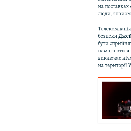
на поставках 
люди, знайомі
Телекомпанія
безпеки
Джей
бути сприйнят
намагаються п
виключає ніч
на території 