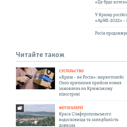
«Це буде котел»
У Криму російсь
«АрМІ-2022» –
Росія продовжу
Читайте також
СУСПІЛЬСТВО
«Крим – не Росія»: маркетплейс
Ozon припинив прийом нових
замовлень на Кримському
півострові
ФОТОГАЛЕРЕЇ
Краса Сімферопольського
водосховища та занедбаність
довкола