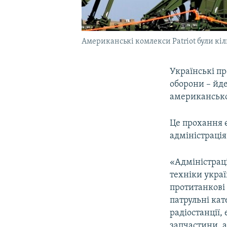
Американські комлекси Patriot були кіл
Українські п
оборони – йд
американсько
Це прохання є
адміністраці
«Адміністраці
техніки украї
протитанкові
патрульні ка
радіостанції
запчастини, а