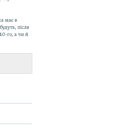
ка має в
будуть, після
0-го, а чи й