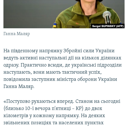
ВІДЕОУРОКИ «ELIFBE»
Русский
СВІДЧЕННЯ ОКУПАЦІЇ
Qırımtatar
УКРАЇНСЬКА ПРОБЛЕМА КРИМУ
Ганна Маляр
ДОЛУЧАЙСЯ!
ІНФОГРАФІКА
На південному напрямку Збройні сили України
ведуть активні наступальні дії на кількох ділянках
Усі сайти RFE/RL
одразу. Практично всюди, де українські підрозділи
наступають, вони мають тактичний успіх,
повідомила заступник міністра оборони України
Ганна Маляр.
«Поступово рухаються вперед. Станом на сьогодні
(близько 10-ї вечора п'ятниці – КР) до двох
кілометрів у кожному напрямку. На деяких
звільнених позиціях та населених пунктах