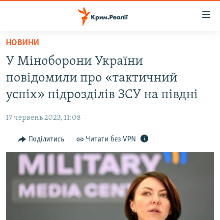
Доступність
посилання
Перейти
НОВИНИ
до
НОВИНИ
У Міноборони України
основного
ВОДА.КРИМ
матеріалу
повідомили про «тактичний
ВІДЕО ТА ФОТО
Перейти
успіх» підрозділів ЗСУ на півдні
до
ПОЛІТИКА
основної
17 червень 2023, 11:08
БЛОГИ
навігації
Перейти
Поділитись
Читати без VPN
ПОГЛЯД
до
ІНТЕРВ'Ю
пошуку
ВСЕ ЗА ДЕНЬ
СПЕЦПРОЕКТИ
ЯК ОБІЙТИ БЛОКУВАННЯ
ДЕПОРТАЦІЯ