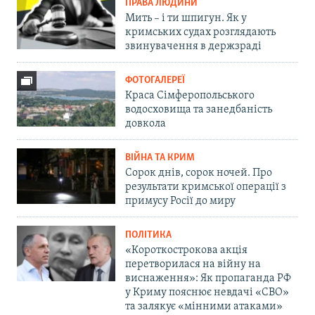
ПРАВА ЛЮДИНИ
Мить – і ти шпигун. Як у
кримських судах розглядають
звинувачення в держзраді
ФОТОГАЛЕРЕЇ
Краса Сімферопольського
водосховища та занедбаність
довкола
ВІЙНА ТА КРИМ
Сорок днів, сорок ночей. Про
результати кримської операції з
примусу Росії до миру
ПОЛІТИКА
«Короткострокова акція
перетворилася на війну на
виснаження»: Як пропаганда РФ
у Криму пояснює невдачі «СВО»
та залякує «мінними атаками»