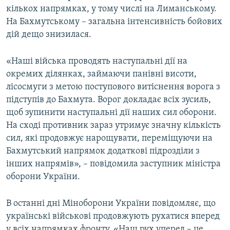
кількох напрямках, у тому числі на Лиманському.
На Бахмутському – загальна інтенсивність бойових
дій дещо знизилася.
«Наші війська проводять наступальні дії на
окремих ділянках, займаючи панівні висоти,
лісосмуги з метою поступового витіснення ворога з
підступів до Бахмута. Ворог докладає всіх зусиль,
щоб зупинити наступальні дії наших сил оборони.
На сході противник зараз утримує значну кількість
сил, які продовжує нарощувати, переміщуючи на
Бахмутський напрямок додаткові підрозділи з
інших напрямів», – повідомила заступник міністра
оборони України.
В останні дні Міноборони України повідомляє, що
українські військові продовжують рухатися вперед
у всіх напрямках фронту. «Наш рух уперед – це