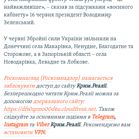
найважливіше», – сказав за підсумками «воєнного
кабінету» 16 червня президент Володимир
Зеленський.
У червні Збройні сили України звільнили на
Донеччині села Макарівка, Ненудне, Благодатне та
Сторожове, а в Запорізькій області – села
Новодарівка, Левадне та Лобкове.
Роскомнагляд (Роскомнадзор) намагається
заблокувати
доступ до сайту
Крим.Реалії
.
Безперешкодно читати Крим.Реалії можна за
допомогою
дзеркального сайту
:
https://dfs0qrmo00d6u.cloudfront.net
. Також
слідкуйте за основними подіями в
Telegram
,
Instagram
та
Viber
Крим.Реалії
. Ре
комендуємо вам
встановити
VPN
.