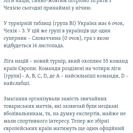
Ліги націй, синьо-жовтим потрібно зіграти з
Чехією сьогодні принаймні у нічию.
У турнірній таблиці (група B1) Україна має 6 очок,
Чехія – 3. У цій же групі в українців ще один
суперник – Словаччина (0 очок), гра з якою
відбудеться 16 листопада.
Ліга націй – новий турнір, який охоплює 55 команд
країн Європи. Команди розділені на чотири ліги
(групи)– A, B, C, D, де А – найсильніші команди, D –
найслабші.
Змагання організували замість звичайних
товариських матчів, які зазвичай були нецікаві
вболівальникам, та, на думку експертів, майже не
мали спортивного інтересу. Тепер же збірні
європейських країн матимуть ще один офіційний