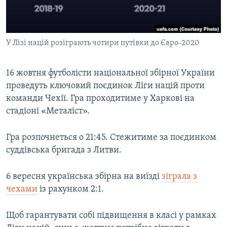
ВІДЕОУРОКИ «ELIFBE»
Русский
СВІДЧЕННЯ ОКУПАЦІЇ
Qırımtatar
У Лізі націй розіграють чотири путівки до Євро-2020
УКРАЇНСЬКА ПРОБЛЕМА КРИМУ
ДОЛУЧАЙСЯ!
ІНФОГРАФІКА
16 жовтня футболісти національної збірної України
проведуть ключовий поєдинок Ліги націй проти
команди Чехії. Гра проходитиме у Харкові на
Усі сайти RFE/RL
стадіоні «Металіст».
Гра розпочнеться о 21:45. Стежитиме за поєдинком
суддівська бригада з Литви.
6 вересня українська збірна на виїзді
зіграла з
чехами
із рахунком 2:1.
Щоб гарантувати собі підвищення в класі у рамках