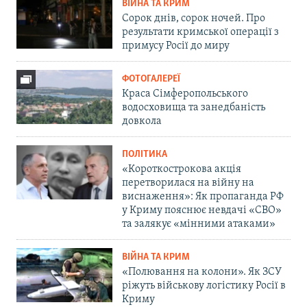
ВІЙНА ТА КРИМ
Сорок днів, сорок ночей. Про
результати кримської операції з
примусу Росії до миру
ФОТОГАЛЕРЕЇ
Краса Сімферопольського
водосховища та занедбаність
довкола
ПОЛІТИКА
«Короткострокова акція
перетворилася на війну на
виснаження»: Як пропаганда РФ
у Криму пояснює невдачі «СВО»
та залякує «мінними атаками»
ВІЙНА ТА КРИМ
«Полювання на колони». Як ЗСУ
ріжуть військову логістику Росії в
Криму