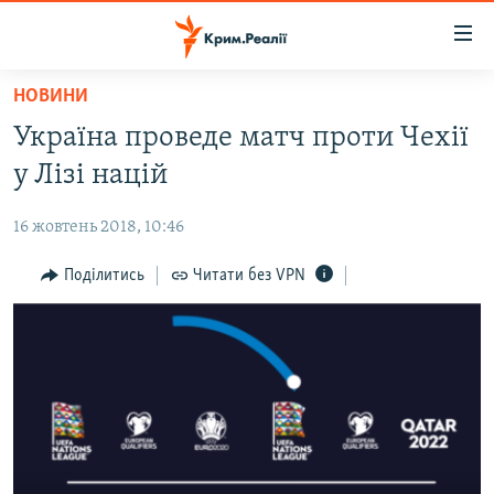
Доступність
посилання
Перейти
НОВИНИ
до
НОВИНИ
Україна проведе матч проти Чехії
основного
ВОДА.КРИМ
матеріалу
у Лізі націй
ВІДЕО ТА ФОТО
Перейти
до
16 жовтень 2018, 10:46
ПОЛІТИКА
основної
БЛОГИ
Поділитись
Читати без VPN
навігації
Перейти
ПОГЛЯД
до
ІНТЕРВ'Ю
пошуку
ВСЕ ЗА ДЕНЬ
СПЕЦПРОЕКТИ
ЯК ОБІЙТИ БЛОКУВАННЯ
ДЕПОРТАЦІЯ