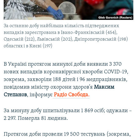
ВІДЕОУРОКИ «ELIFBE»
Русский
СВІДЧЕННЯ ОКУПАЦІЇ
Qırımtatar
За останню добу найбільша кількість підтверджених
УКРАЇНСЬКА ПРОБЛЕМА КРИМУ
випадків зареєстрована в Івано-Франківській (454),
ДОЛУЧАЙСЯ!
ІНФОГРАФІКА
Одеській (212), Львівській (202), Дніпропетровській (198)
областях і в Києві (197)
В Україні протягом минулої доби виявили 3 370
Усі сайти RFE/RL
нових випадків коронавірусної хвороби COVID-19,
зокрема, захворіли 188 дітей і 96 медпрацівників,
повідомив міністр охорони здоров’я
Максим
Степанов
, інформує
Радіо Свобода.
За минулу добу шпиталізували 1 869 осіб; одужали –
2 297. Померла 81 людина.
Протягом доби провели 19 500 тестувань (зокрема,