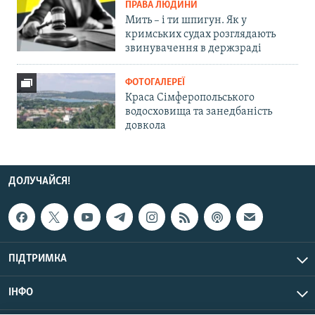
ПРАВА ЛЮДИНИ
Мить – і ти шпигун. Як у
кримських судах розглядають
звинувачення в держзраді
ФОТОГАЛЕРЕЇ
Краса Сімферопольського
водосховища та занедбаність
довкола
ДОЛУЧАЙСЯ!
ПІДТРИМКА
ІНФО