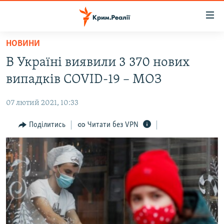
Доступність
посилання
Перейти
НОВИНИ
до
НОВИНИ
В Україні виявили 3 370 нових
основного
ВОДА.КРИМ
матеріалу
випадків COVID-19 – МОЗ
ВІДЕО ТА ФОТО
Перейти
до
07 лютий 2021, 10:33
ПОЛІТИКА
основної
БЛОГИ
Поділитись
Читати без VPN
навігації
Перейти
ПОГЛЯД
до
ІНТЕРВ'Ю
пошуку
ВСЕ ЗА ДЕНЬ
СПЕЦПРОЕКТИ
ЯК ОБІЙТИ БЛОКУВАННЯ
ДЕПОРТАЦІЯ