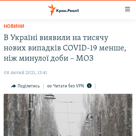
Доступність
посилання
Перейти
НОВИНИ
до
НОВИНИ
В Україні виявили на тисячу
основного
ВОДА.КРИМ
матеріалу
нових випадків COVID-19 менше,
ВІДЕО ТА ФОТО
Перейти
ніж минулої доби – МОЗ
до
ПОЛІТИКА
основної
08 лютий 2021, 13:41
БЛОГИ
навігації
Перейти
Поділитись
Читати без VPN
ПОГЛЯД
до
ІНТЕРВ'Ю
пошуку
ВСЕ ЗА ДЕНЬ
СПЕЦПРОЕКТИ
ЯК ОБІЙТИ БЛОКУВАННЯ
ДЕПОРТАЦІЯ