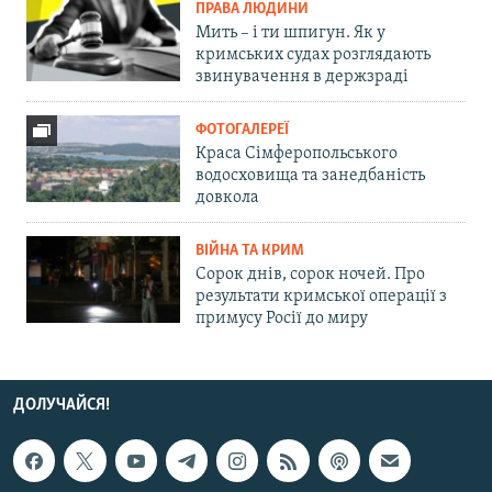
ПРАВА ЛЮДИНИ
Мить – і ти шпигун. Як у
кримських судах розглядають
звинувачення в держзраді
ФОТОГАЛЕРЕЇ
Краса Сімферопольського
водосховища та занедбаність
довкола
ВІЙНА ТА КРИМ
Сорок днів, сорок ночей. Про
результати кримської операції з
примусу Росії до миру
ДОЛУЧАЙСЯ!