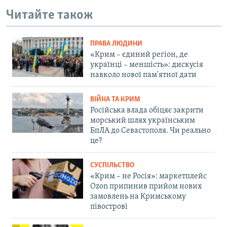
Читайте також
ПРАВА ЛЮДИНИ
«Крим – єдиний регіон, де
українці – меншість»: дискусія
навколо нової пам'ятної дати
ВІЙНА ТА КРИМ
Російська влада обіцяє закрити
морський шлях українським
БпЛА до Севастополя. Чи реально
це?
СУСПІЛЬСТВО
«Крим – не Росія»: маркетплейс
Ozon припинив прийом нових
замовлень на Кримському
півострові