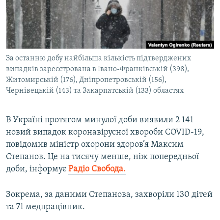
ВІДЕОУРОКИ «ELIFBE»
Русский
СВІДЧЕННЯ ОКУПАЦІЇ
Qırımtatar
УКРАЇНСЬКА ПРОБЛЕМА КРИМУ
За останню добу найбільша кількість підтверджених
ДОЛУЧАЙСЯ!
ІНФОГРАФІКА
випадків зареєстрована в Івано-Франківській (398),
Житомирській (176), Дніпропетровській (156),
Чернівецькій (143) та Закарпатській (133) областях
Усі сайти RFE/RL
В Україні протягом минулої доби виявили 2 141
новий випадок коронавірусної хвороби COVID-19,
повідомив міністр охорони здоров’я Максим
Степанов. Це на тисячу менше, ніж попередньої
доби, інформує
Радіо Свобода.
Зокрема, за даними Степанова, захворіли 130 дітей
та 71 медпрацівник.