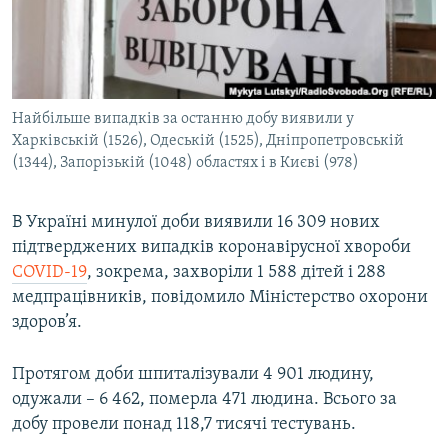
ВІДЕОУРОКИ «ELIFBE»
Русский
СВІДЧЕННЯ ОКУПАЦІЇ
Qırımtatar
УКРАЇНСЬКА ПРОБЛЕМА КРИМУ
Найбільше випадків за останню добу виявили у
ДОЛУЧАЙСЯ!
ІНФОГРАФІКА
Харківській (1526), Одеській (1525), Дніпропетровській
(1344), Запорізькій (1048) областях і в Києві (978)
Усі сайти RFE/RL
В Україні минулої доби виявили 16 309 нових
підтверджених випадків коронавірусної хвороби
COVID-19
, зокрема, захворіли 1 588 дітей і 288
медпрацівників, повідомило Міністерство охорони
здоров’я.
Протягом доби шпиталізували 4 901 людину,
одужали – 6 462, померла 471 людина. Всього за
добу провели понад 118,7 тисячі тестувань.