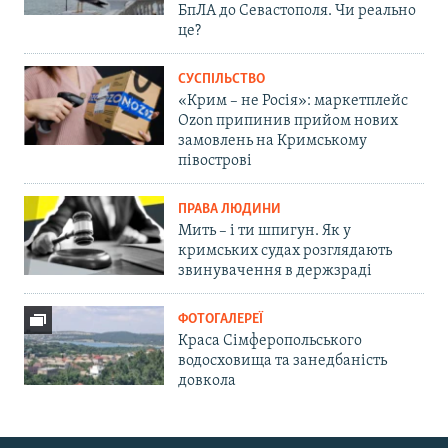
БпЛА до Севастополя. Чи реально
це?
СУСПІЛЬСТВО
«Крим – не Росія»: маркетплейс
Ozon припинив прийом нових
замовлень на Кримському
півострові
ПРАВА ЛЮДИНИ
Мить – і ти шпигун. Як у
кримських судах розглядають
звинувачення в держзраді
ФОТОГАЛЕРЕЇ
Краса Сімферопольського
водосховища та занедбаність
довкола