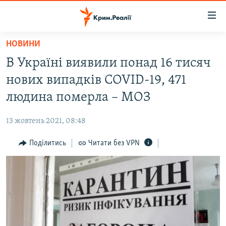
Доступність
посилання
Перейти
НОВИНИ
до
НОВИНИ
В Україні виявили понад 16 тисяч
основного
ВОДА.КРИМ
матеріалу
нових випадків COVID-19, 471
ВІДЕО ТА ФОТО
Перейти
людина померла – МОЗ
до
ПОЛІТИКА
основної
13 жовтень 2021, 08:48
БЛОГИ
навігації
Перейти
Поділитись
Читати без VPN
ПОГЛЯД
до
ІНТЕРВ'Ю
пошуку
ВСЕ ЗА ДЕНЬ
СПЕЦПРОЕКТИ
ЯК ОБІЙТИ БЛОКУВАННЯ
ДЕПОРТАЦІЯ