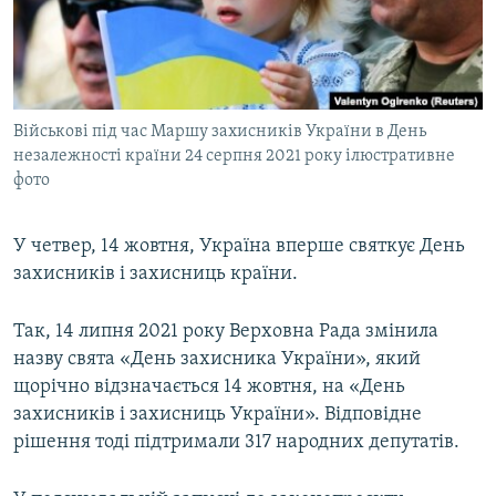
ВІДЕОУРОКИ «ELIFBE»
Русский
СВІДЧЕННЯ ОКУПАЦІЇ
Qırımtatar
УКРАЇНСЬКА ПРОБЛЕМА КРИМУ
Військові під час Маршу захисників України в День
ДОЛУЧАЙСЯ!
ІНФОГРАФІКА
незалежності країни 24 серпня 2021 року ілюстративне
фото
Усі сайти RFE/RL
У четвер, 14 жовтня, Україна вперше святкує День
захисників і захисниць країни.
Так, 14 липня 2021 року Верховна Рада змінила
назву свята «День захисника України», який
щорічно відзначається 14 жовтня, на «День
захисників і захисниць України». Відповідне
рішення тоді підтримали 317 народних депутатів.