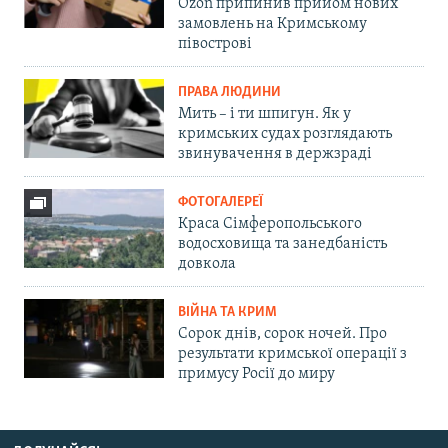
Ozon припинив прийом нових
замовлень на Кримському
півострові
ПРАВА ЛЮДИНИ
Мить – і ти шпигун. Як у
кримських судах розглядають
звинувачення в держзраді
ФОТОГАЛЕРЕЇ
Краса Сімферопольського
водосховища та занедбаність
довкола
ВІЙНА ТА КРИМ
Сорок днів, сорок ночей. Про
результати кримської операції з
примусу Росії до миру