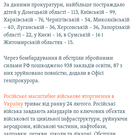
За даними прокуратури, найбільше постраждало
дітей у Донецькій області – 113, Київській – 99,
Харківській – 76, Чернігівській – 54, Миколаївській
– 40, Луганській – 36, Херсонській – 36, Запорізькій
області – 22, у Києві – 16, в Сумській – 16 і
Житомирській областях – 15.
Через бомбардування й обстріли збройними
силами РФ пошкоджено 938 закладів освіти, 87 з
них зруйновано повністю, додали в Офісі
генпрокурора.
Російське масштабне військове вторгнення в
Україну
триває від ранку 24 лютого. Російські
війська завдають авіаударів по ключових об’єктах
військової та цивільної інфраструктури, руйнуючи
аеродроми, військові частини, нафтобази,
заправки, церкви, школи та лікарні. Обстріли