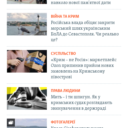
навколо нової пам'ятної дати
ВІЙНА ТА КРИМ
Російська влада обіцяє закрити
морський шлях українським
БпЛА до Севастополя. Чи реально
це?
СУСПІЛЬСТВО
«Крим – не Росія»: маркетплейс
Ozon припинив прийом нових
замовлень на Кримському
півострові
ПРАВА ЛЮДИНИ
Мить – і ти шпигун. Як у
кримських судах розглядають
звинувачення в держзраді
ФОТОГАЛЕРЕЇ