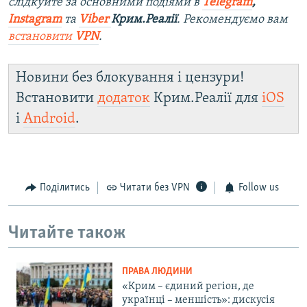
слідкуйте за основними подіями в
Telegram
,
Instagram
та
Viber
Крим.Реалії
. Рекомендуємо вам
встановити
VPN
.
Новини без блокування і цензури!
Встановити
додаток
Крим.Реалії для
iOS
і
Android
.
Поділитись
Читати без VPN
Follow us
Читайте також
ПРАВА ЛЮДИНИ
«Крим – єдиний регіон, де
українці – меншість»: дискусія