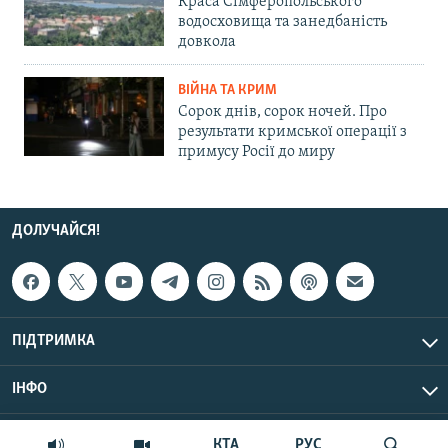
Краса Сімферопольського
водосховища та занедбаність
довкола
ВІЙНА ТА КРИМ
Сорок днів, сорок ночей. Про
результати кримської операції з
примусу Росії до миру
ДОЛУЧАЙСЯ!
ПІДТРИМКА
ІНФО
© Крим.Реалії, 2026 | Усі права застережено.
КТА
РУС