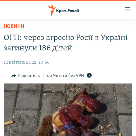
Доступність
посилання
Перейти
НОВИНИ
до
НОВИНИ
ОГП: через агресію Росії в Україні
основного
ВОДА.КРИМ
матеріалу
загинули 186 дітей
ВІДЕО ТА ФОТО
Перейти
до
12 квітень 2022, 10:56
ПОЛІТИКА
основної
БЛОГИ
Поділитись
Читати без VPN
навігації
Перейти
ПОГЛЯД
до
ІНТЕРВ'Ю
пошуку
ВСЕ ЗА ДЕНЬ
СПЕЦПРОЕКТИ
ЯК ОБІЙТИ БЛОКУВАННЯ
ДЕПОРТАЦІЯ