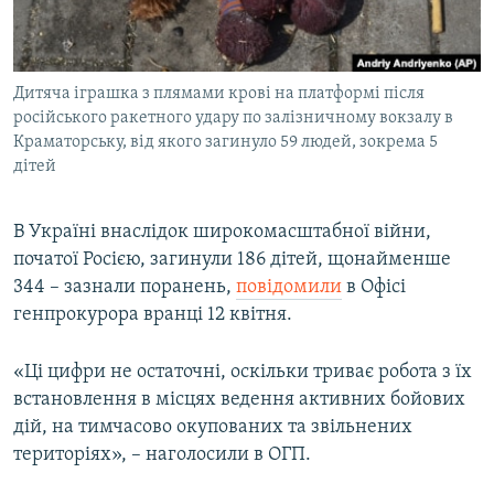
ВІДЕОУРОКИ «ELIFBE»
Русский
СВІДЧЕННЯ ОКУПАЦІЇ
Qırımtatar
Дитяча іграшка з плямами крові на платформі після
УКРАЇНСЬКА ПРОБЛЕМА КРИМУ
російського ракетного удару по залізничному вокзалу в
ДОЛУЧАЙСЯ!
ІНФОГРАФІКА
Краматорську, від якого загинуло 59 людей, зокрема 5
дітей
В Україні внаслідок широкомасштабної війни,
Усі сайти RFE/RL
початої Росією, загинули 186 дітей, щонайменше
344 – зазнали поранень,
повідомили
в Офісі
генпрокурора вранці 12 квітня.
«Ці цифри не остаточні, оскільки триває робота з їх
встановлення в місцях ведення активних бойових
дій, на тимчасово окупованих та звільнених
територіях», – наголосили в ОГП.