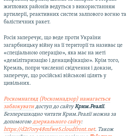
житлових районів ведуться з використанням
артилерії, реактивних систем залпового вогню та
балістичних ракет.
Росія заперечує, що веде проти України
загарбницьку війну на її території та називає це
«спеціальною операцію», яка має на меті
«демілітаризацію і денацифікацію». Крім того,
Кремль, попри численні свідчення і докази,
заперечує, що російські військові цілять у
цивільних.
Роскомнагляд (Роскомнадзор) намагається
заблокувати
доступ до сайту
Крим.Реалії
.
Безперешкодно читати Крим.Реалії можна за
допомогою
дзеркального сайту
:
https://d2t7ory48mfwe5.cloudfront.net
. Також