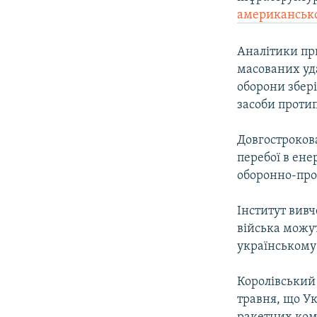
ВІДЕОУРОКИ «ELIFBE»
американсько
СВІДЧЕННЯ ОКУПАЦІЇ
Аналітики пр
УКРАЇНСЬКА ПРОБЛЕМА КРИМУ
масованих уда
ІНФОГРАФІКА
оборони збері
засоби протип
Довгостроков
перебої в ене
оборонно-про
Інститут вивч
війська можут
українському 
Королівський
травня, що У