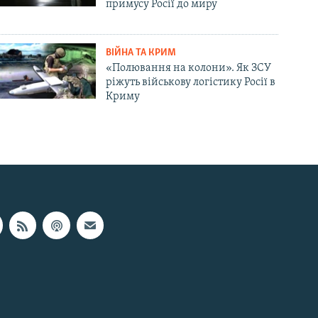
примусу Росії до миру
ВІЙНА ТА КРИМ
«Полювання на колони». Як ЗСУ
ріжуть військову логістику Росії в
Криму