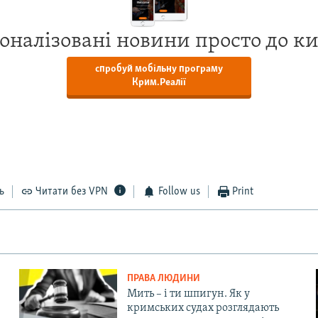
оналізовані новини просто до к
спробуй мобільну програму
Крим.Реалії
ь
Читати без VPN
Follow us
Print
ПРАВА ЛЮДИНИ
Мить – і ти шпигун. Як у
кримських судах розглядають