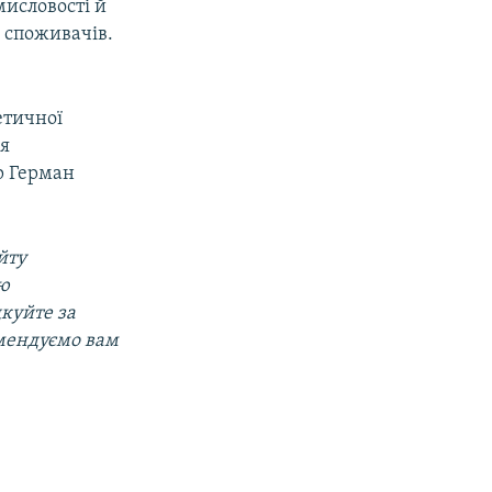
исловості й
 споживачів.
етичної
ля
р Герман
йту
ою
дкуйте за
омендуємо вам