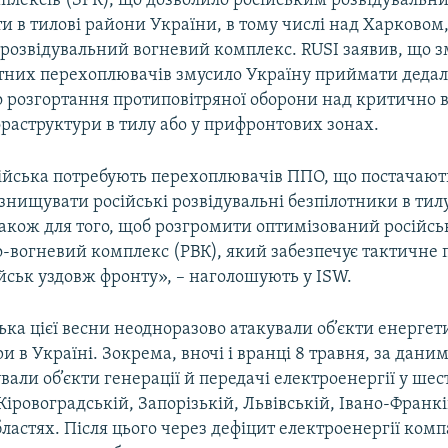
плексів (ЗРК), що дозволило російським розвідувальн
ти в тилові райони України, в тому числі над Харковом,
 розвідувальний вогневий комплекс. RUSI заявив, що
ітних перехоплювачів змусило Україну приймати дедал
 розгортання протиповітряної оборони над критично
раструктури в тилу або у прифронтових зонах.
війська потребують перехоплювачів ППО, що постачают
 знищувати російські розвідувальні безпілотники в тилу
також для того, щоб розгромити оптимізований російс
о-вогневий комплекс (РВК), який забезпечує тактичне
йськ уздовж фронту», – наголошують у ISW.
ська цієї весни неодноразово атакували об’єкти енергет
и в Україні. Зокрема, вночі і вранці 8 травня, за дани
вали об’єкти генерації й передачі електроенергії у шес
Кіровоградській, Запорізькій, Львівській, Івано-Франкі
ластях. Після цього через дефіцит електроенергії комп