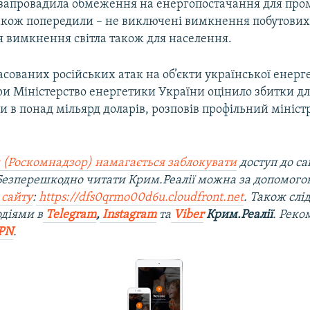
запровадила обмеження на енергопостачання для пром
 також попередили – не виключені вимкнення побутових
я вимкнення світла також для населення.
асованих російських атак на об’єкти української енерг
ри Міністерство енергетики України оцінило збитки д
 в понад мільярд доларів, розповів профільний мініст
 (Роскомнадзор) намагається заблокувати
доступ до са
 Безперешкодно читати Крим.Реалії можна за допомог
 сайту
:
https://dfs0qrmo00d6u.cloudfront.net
. Також слі
діями в
Telegram
,
Instagram
та
Viber
Крим.Реалії
. Рек
PN
.