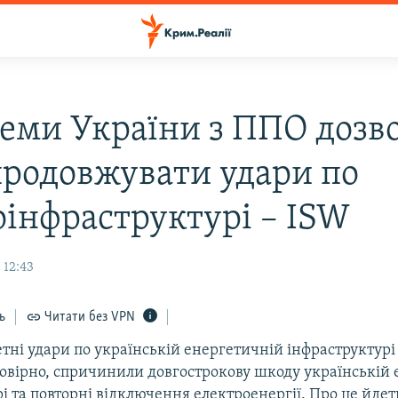
еми України з ППО дозв
 продовжувати удари по
оінфраструктурі – ISW
 12:43
ь
Читати без VPN
етні удари по українській енергетичній інфраструктурі
мовірно, спричинили довгострокову шкоду українській
і та повторні відключення електроенергії. Про це йде