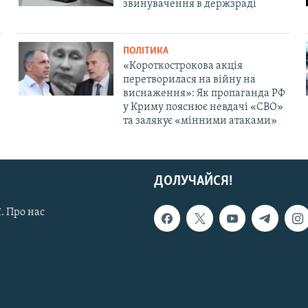
звинувачення в держзраді
ПОЛІТИКА
«Короткострокова акція
перетворилася на війну на
виснаження»: Як пропаганда РФ
у Криму пояснює невдачі «СВО»
та залякує «мінними атаками»
ДОЛУЧАЙСЯ!
. Про нас