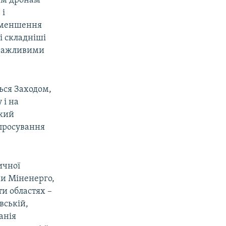
им дронам
 і
 зменшення
і складніші
 важливими
ься Заходом,
 і на
ький
 просування
ичної
ми Міненерго,
ти областях –
вській,
анія