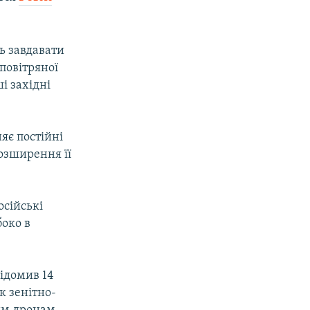
ь завдавати
повітряної
і західні
яє постійні
озширення її
осійські
боко в
ідомив 14
к зенітно-