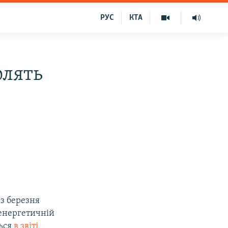
РУС
КТА
олять
 з березня
 енергетичній
ться
в звіті