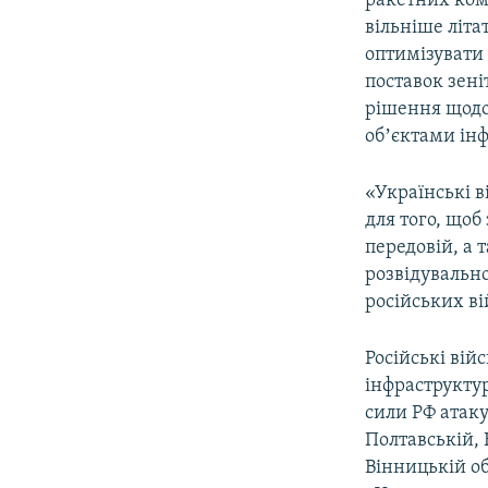
ракетних ком
вільніше літа
оптимізувати
поставок зен
рішення щодо
обʼєктами інф
«Українські 
для того, щоб
передовій, а 
розвідувальн
російських ві
Російські вій
інфраструктур
сили РФ атаку
Полтавській, 
Вінницькій об