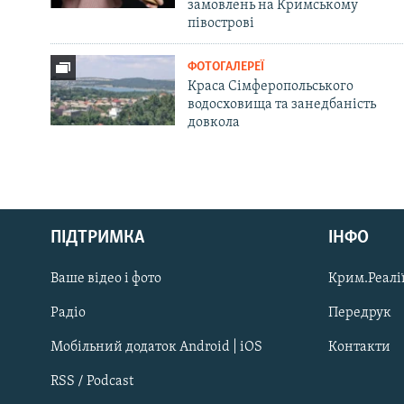
замовлень на Кримському
півострові
ФОТОГАЛЕРЕЇ
Краса Сімферопольського
водосховища та занедбаність
довкола
Русский
Qırımtatar
ПІДТРИМКА
ІНФО
Ваше відео і фото
Крим.Реалії
ДОЛУЧАЙСЯ!
Радіо
Передрук
Мобільний додаток Android | iOS
Контакти
RSS / Podcast