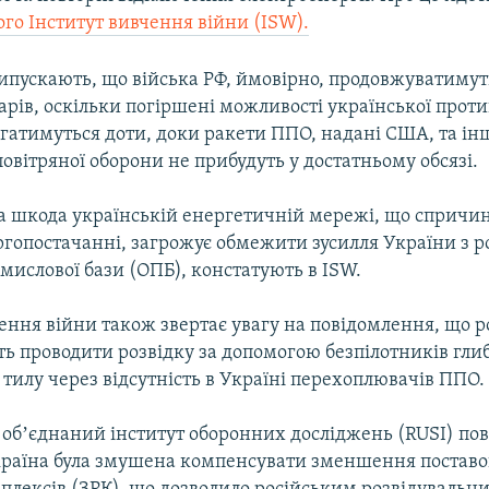
го Інститут вивчення війни (ISW).
ипускають, що війська РФ, ймовірно, продовжуватимут
рів, оскільки погіршені можливості української проти
гатимуться доти, доки ракети ППО, надані США, та інш
овітряної оборони не прибудуть у достатньому обсязі.
а шкода українській енергетичній мережі, що спричин
ргопостачанні, загрожує обмежити зусилля України з р
мислової бази (ОПБ), констатують в ISW.
ення війни також звертає увагу на повідомлення, що р
ь проводити розвідку за допомогою безпілотників гли
тилу через відсутність в Україні перехоплювачів ППО.
 обʼєднаний інститут оборонних досліджень (RUSI) пов
країна була змушена компенсувати зменшення поставо