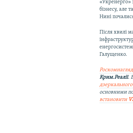
«Укренерго» 
бізнесу, але
Нині почалис
Після хвилі м
інфраструкту
енергосистеми
Галущенко.
Роскомнагляд
Крим.Реалії
.
дзеркального
основними по
встановити
V