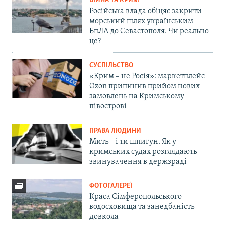
ВІЙНА ТА КРИМ
Російська влада обіцяє закрити
морський шлях українським
БпЛА до Севастополя. Чи реально
це?
СУСПІЛЬСТВО
«Крим – не Росія»: маркетплейс
Ozon припинив прийом нових
замовлень на Кримському
півострові
ПРАВА ЛЮДИНИ
Мить – і ти шпигун. Як у
кримських судах розглядають
звинувачення в держзраді
ФОТОГАЛЕРЕЇ
Краса Сімферопольського
водосховища та занедбаність
довкола