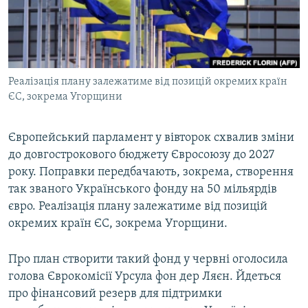
ВІДЕОУРОКИ «ELIFBE»
Русский
СВІДЧЕННЯ ОКУПАЦІЇ
Qırımtatar
УКРАЇНСЬКА ПРОБЛЕМА КРИМУ
Реалізація плану залежатиме від позицій окремих країн
ДОЛУЧАЙСЯ!
ІНФОГРАФІКА
ЄС, зокрема Угорщини
Європейський парламент у вівторок схвалив зміни
Усі сайти RFE/RL
до довгострокового бюджету Євросоюзу до 2027
року. Поправки передбачають, зокрема, створення
так званого Українського фонду на 50 мільярдів
євро. Реалізація плану залежатиме від позицій
окремих країн ЄС, зокрема Угорщини.
Про план створити такий фонд у червні оголосила
голова Єврокомісії Урсула фон дер Ляєн. Йдеться
про фінансовий резерв для підтримки