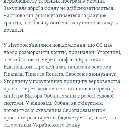
держбюджету та різних програм в Україні.
Закупівля зброї з фонду не здійснюватиметься.
Частково він фінансуватиметься за рахунок
грантів, але більшу його частину становитимуть
кредити.
У вівторок з’явилися повідомлення, що ЄС має
намір розморозити кошти, призначені Угорщині,
але заблоковані через конфлікт Брюсселя з
Будапештом. Про цей план написали зокрема
Financial Times та Reuters. Євросоюз звинувачує
Угорщину у порушеннях принципу верховенства
права – через здійснені за нинішнього прем’єр-
міністра Віктора Орбана зміни у роботі судової
системи. У відповідь Орбан, як очікується,
погодиться зі схваленим Європарламентом
проєктом розширення бюджету ЄС, а, отже, – зі
створенням Українського фонду.