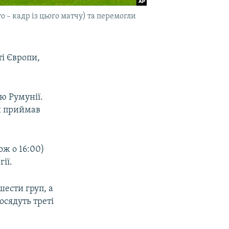
о – кадр із цього матчу) та перемогли
ті Європи,
ю Румунії.
ня приймав
ож о 16:00)
ії.
шести груп, а
сядуть треті