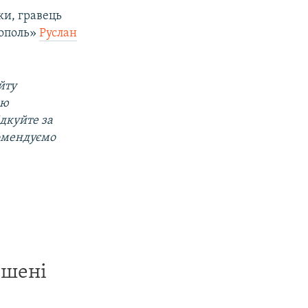
ки, гравець
тополь»
Руслан
йту
ою
ідкуйте за
омендуємо
ишені