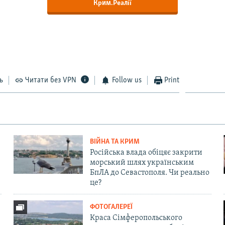
Крим.Реалії
ь
Читати без VPN
Follow us
Print
ВІЙНА ТА КРИМ
Російська влада обіцяє закрити
морський шлях українським
БпЛА до Севастополя. Чи реально
це?
ФОТОГАЛЕРЕЇ
Краса Сімферопольського