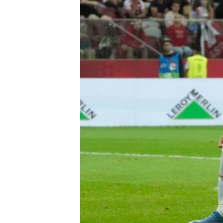
ВІДЕОУРОКИ «ELIFBE»
СВІДЧЕННЯ ОКУПАЦІЇ
УКРАЇНСЬКА ПРОБЛЕМА КРИМУ
ІНФОГРАФІКА