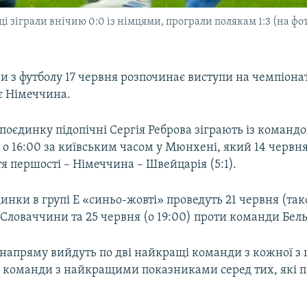
і зіграли внічию 0:0 із німцями, програли полякам 1:3 (на фот
и з футболу 17 червня розпочинає виступи на чемпіона
 Німеччина.
поєдинку підопічні Сергія Реброва зіграють із командо
 о 16:00 за київським часом у Мюнхені, який 14 черв
я першості – Німеччина – Швейцарія (5:1).
инки в групі Е «синьо-жовті» проведуть 21 червня (так
 Словаччини та 25 червня (о 19:00) проти команди Бельг
 напряму вийдуть по дві найкращі команди з кожної з 
 команди з найкращими показниками серед тих, які по