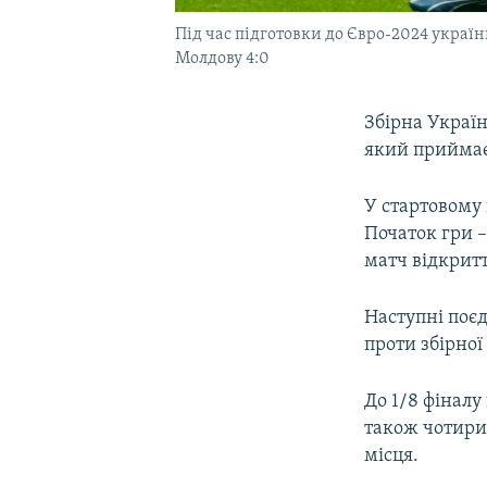
Під час підготовки до Євро-2024 українц
Молдову 4:0
Збірна Україн
який приймає
У стартовому 
Початок гри –
матч відкритт
Наступні поєд
проти збірної
До 1/8 фіналу
також чотири
місця.