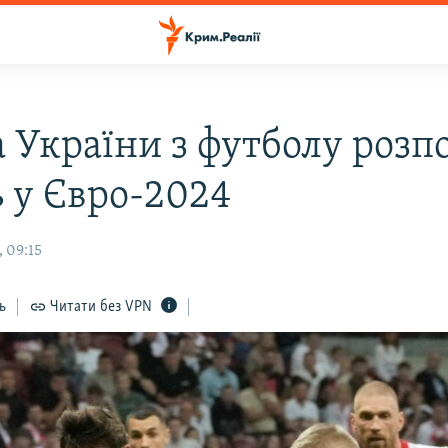
а України з футболу розп
ь у Євро-2024
 09:15
ь
Читати без VPN