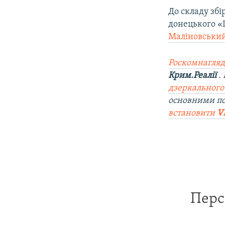
До складу збі
донецького 
Маліновськи
Роскомнагляд
Крим.Реалії
.
дзеркального
основними п
встановити
V
Перс