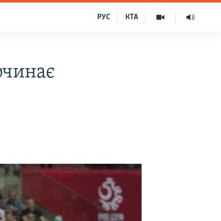
РУС
КТА
очинає