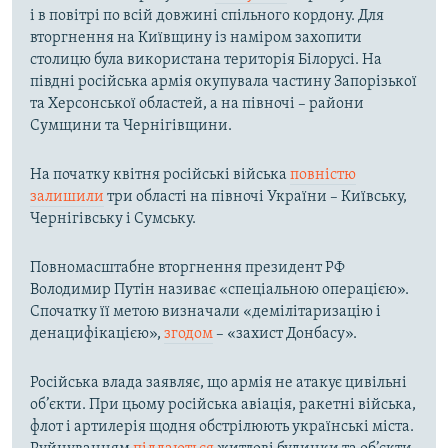
і в повітрі по всій довжині спільного кордону. Для
вторгнення на Київщину із наміром захопити
столицю була використана територія Білорусі. На
півдні російська армія окупувала частину Запорізької
та Херсонської областей, а на півночі – райони
Сумщини та Чернігівщини.
На початку квітня російські війська
повністю
залишили
три області на півночі України – Київську,
Чернігівську і Сумську.
Повномасштабне вторгнення президент РФ
Володимир Путін називає «спеціальною операцією».
Спочатку її метою визначали «демілітаризацію і
денацифікацією»,
згодом
– «захист Донбасу».
Російська влада заявляє, що армія не атакує цивільні
об’єкти. При цьому російська авіація, ракетні війська,
флот і артилерія щодня обстрілюють українські міста.