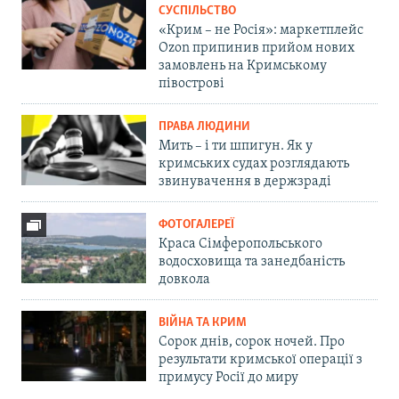
СУСПІЛЬСТВО
«Крим – не Росія»: маркетплейс
Ozon припинив прийом нових
замовлень на Кримському
півострові
ПРАВА ЛЮДИНИ
Мить – і ти шпигун. Як у
кримських судах розглядають
звинувачення в держзраді
ФОТОГАЛЕРЕЇ
Краса Сімферопольського
водосховища та занедбаність
довкола
ВІЙНА ТА КРИМ
Сорок днів, сорок ночей. Про
результати кримської операції з
примусу Росії до миру