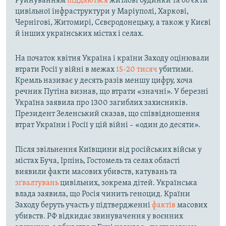
Руйнуванням
піддаються
житлові будинки та об’єкти
цивільної інфраструктури у Маріуполі, Харкові,
Чернігові, Житомирі, Сєвєродонецьку, а також у Києві
й інших українських містах і селах.
На початок квітня Україна і країни Заходу оцінювали
втрати Росії у війні в межах
15-20 тисяч
убитими.
Кремль називає у десять разів меншу цифру, хоча
речник Путіна визнав, що втрати «значні». У березні
Україна заявила про 1300 загиблих захисників.
Президент Зеленський сказав, що співвідношення
втрат України і Росії у цій війні – «один до десяти».
Після звільнення Київщини від російських військ у
містах Буча, Ірпінь, Гостомель та селах області
виявили факти масових убивств, катувань та
зґвалтувань
цивільних, зокрема дітей. Українська
влада заявила, що Росія чинить геноцид. Країни
Заходу беруть участь у підтвердженні
фактів
масових
убивств. РФ відкидає звинувачення у воєнних