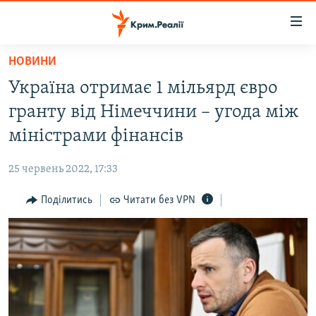
Доступність
посилання
Перейти
НОВИНИ
до
НОВИНИ
Україна отримає 1 мільярд євро
основного
ВОДА.КРИМ
матеріалу
гранту від Німеччини – угода між
ВІДЕО ТА ФОТО
Перейти
міністрами фінансів
до
ПОЛІТИКА
основної
25 червень 2022, 17:33
БЛОГИ
навігації
Перейти
Поділитись
Читати без VPN
ПОГЛЯД
до
ІНТЕРВ'Ю
пошуку
ВСЕ ЗА ДЕНЬ
СПЕЦПРОЕКТИ
ЯК ОБІЙТИ БЛОКУВАННЯ
ДЕПОРТАЦІЯ