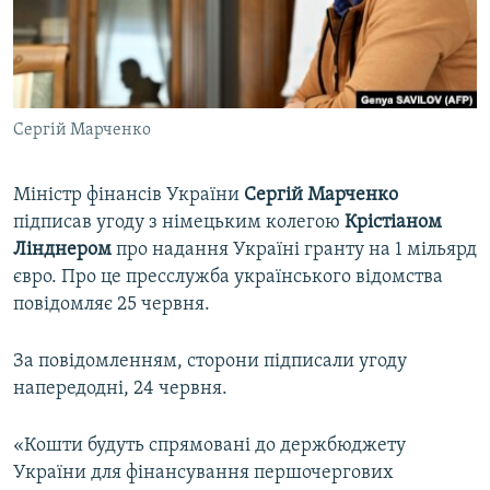
ВІДЕОУРОКИ «ELIFBE»
Русский
СВІДЧЕННЯ ОКУПАЦІЇ
Qırımtatar
УКРАЇНСЬКА ПРОБЛЕМА КРИМУ
Сергій Марченко
ДОЛУЧАЙСЯ!
ІНФОГРАФІКА
Міністр фінансів України
Сергій Марченко
підписав угоду з німецьким колегою
Крістіаном
Усі сайти RFE/RL
Лінднером
про надання Україні гранту на 1 мільярд
євро. Про це пресслужба українського відомства
повідомляє 25 червня.
За повідомленням, сторони підписали угоду
напередодні, 24 червня.
«Кошти будуть спрямовані до держбюджету
України для фінансування першочергових