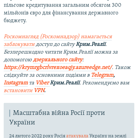
пільгове кредитування загальним обсягом 300
мільйонів євро для фінансування державного
бюджету.
Роскомнагляд (Роскомнадзор) намагається
заблокувати
доступ до сайту
Крим.Реалії
.
Безперешкодно читати Крим.Реалії можна за
допомогою
дзеркального сайту
:
https://krymrgbcrlvrexoeaqjy.azureedge.net/
. Також
слідкуйте за основними подіями в
Telegram
,
Instagram
та
Viber
Крим.Реалії
. Рекомендуємо вам
встановити
VPN
.
Масштабна війна Росії проти
України
24 лютого 2022 року Росія
атакувала
Україну на землі