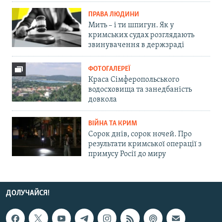
ПРАВА ЛЮДИНИ
Мить – і ти шпигун. Як у
кримських судах розглядають
звинувачення в держзраді
ФОТОГАЛЕРЕЇ
Краса Сімферопольського
водосховища та занедбаність
довкола
ВІЙНА ТА КРИМ
Сорок днів, сорок ночей. Про
результати кримської операції з
примусу Росії до миру
ДОЛУЧАЙСЯ!