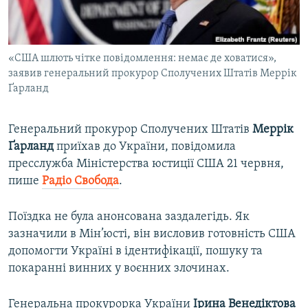
ВІДЕОУРОКИ «ELIFBE»
Русский
СВІДЧЕННЯ ОКУПАЦІЇ
Qırımtatar
«США шлють чітке повідомлення: немає де ховатися»,
УКРАЇНСЬКА ПРОБЛЕМА КРИМУ
заявив генеральний прокурор Сполучених Штатів Меррік
ДОЛУЧАЙСЯ!
ІНФОГРАФІКА
Ґарланд
Генеральний прокурор Сполучених Штатів
Меррік
Ґарланд
приїхав до України, повідомила
Усі сайти RFE/RL
пресслужба Міністерства юстиції США 21 червня,
пише
Радіо Свобода
.
Поїздка не була анонсована заздалегідь. Як
зазначили в Мін’юсті, він висловив готовність США
допомогти Україні в ідентифікації, пошуку та
покаранні винних у воєнних злочинах.
Генеральна прокурорка України
Ірина Венедіктова