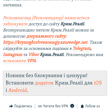
злочинах.
Роскомнагляд (Роскомнадзор) намагається
заблокувати
доступ до сайту
Крим.Реалії
.
Безперешкодно читати Крим.Реалії можна за
допомогою
дзеркального сайту
:
https://krymrgbcrlvrexoeaqjy.azureedge.net
. Також
слідкуйте за основними подіями в
Telegram
,
Instagram
та
Viber
Крим.Реалії
. Рекомендуємо вам
встановити
VPN
.
Новини без блокування і цензури!
Встановити
додаток
Крим.Реалії для
iOS
і
Android
.
Поділитись
Читати без VPN
Follow us