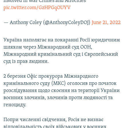
Involved in War Crimes and Atrocities
pic.twitter.com/GzHPGqOUYV
— Anthony Coley (@AnthonyColeyDOJ)
June 21, 2022
Україна наполягає на покаранні Росії юридичним
шляхом через Міжнародний суд ООН,
Міжнародний кримінальний суд і Європейський
суд із прав людини.
2 березня Офіс прокурора Міжнародного
кримінального суду (МКС) оголосив про початок
розслідування щодо скоєння на території України
воєнних злочинів, злочинів проти людяності та
геноциду.
Попри численні свідчення, Росія не визнає
відповідальність своїх військових у воєнних