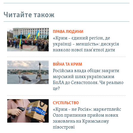
Читайте також
ПРАВА ЛЮДИНИ
«Крим – єдиний регіон, де
українці – меншість»: дискусія
навколо нової пам'ятної дати
ВІЙНА ТА КРИМ
Російська влада обіцяє закрити
морський шлях українським
БпЛА до Севастополя. Чи реально
це?
СУСПІЛЬСТВО
«Крим – не Росія»: маркетплейс
Ozon припинив прийом нових
замовлень на Кримському
півострові