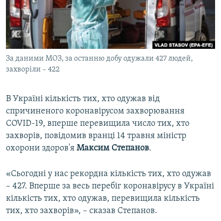
ВІДЕОУРОКИ «ELIFBE»
Русский
СВІДЧЕННЯ ОКУПАЦІЇ
Qırımtatar
УКРАЇНСЬКА ПРОБЛЕМА КРИМУ
За даними МОЗ, за останню добу одужали 427 людей,
ДОЛУЧАЙСЯ!
ІНФОГРАФІКА
захворіли – 422
В Україні кількість тих, хто одужав від
Усі сайти RFE/RL
спричиненого коронавірусом захворювання
COVID-19, вперше перевищила число тих, хто
захворів, повідомив вранці 14 травня міністр
охорони здоров'я
Максим Степанов
.
«Сьогодні у нас рекордна кількість тих, хто одужав
– 427. Вперше за весь перебіг коронавірусу в Україні
кількість тих, хто одужав, перевищила кількість
тих, хто захворів», – сказав Степанов.