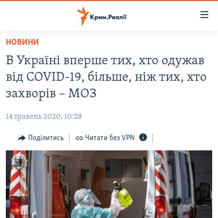
Доступність
посилання
Перейти
НОВИНИ
до
НОВИНИ
В Україні вперше тих, хто одужав
основного
ВОДА.КРИМ
матеріалу
від COVID-19, більше, ніж тих, хто
ВІДЕО ТА ФОТО
Перейти
захворів – МОЗ
до
ПОЛІТИКА
основної
14 травень 2020, 10:28
БЛОГИ
навігації
Перейти
Поділитись
Читати без VPN
ПОГЛЯД
до
ІНТЕРВ'Ю
пошуку
ВСЕ ЗА ДЕНЬ
СПЕЦПРОЕКТИ
ЯК ОБІЙТИ БЛОКУВАННЯ
ДЕПОРТАЦІЯ