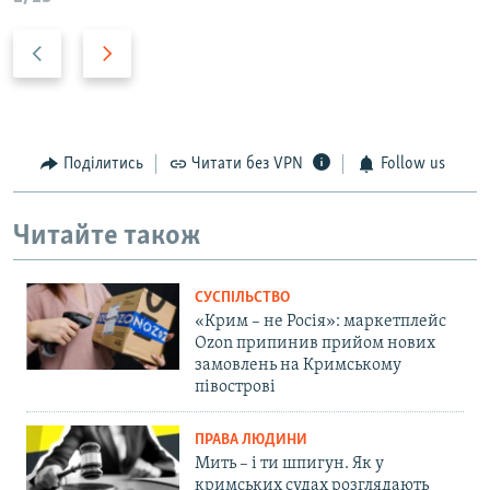
P
N
r
e
e
x
v
t
i
s
Поділитись
Читати без VPN
Follow us
o
l
u
i
Читайте також
s
d
s
e
l
СУСПІЛЬСТВО
i
«Крим – не Росія»: маркетплейс
d
Ozon припинив прийом нових
замовлень на Кримському
e
півострові
ПРАВА ЛЮДИНИ
Мить – і ти шпигун. Як у
кримських судах розглядають