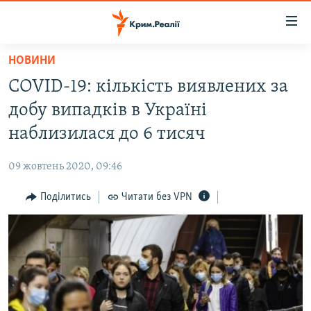
Доступність
посилання
Перейти
НОВИНИ
до
НОВИНИ
COVID-19: кількість виявлених за
основного
ВОДА.КРИМ
матеріалу
добу випадків в Україні
ВІДЕО ТА ФОТО
Перейти
наблизилася до 6 тисяч
до
ПОЛІТИКА
основної
09 жовтень 2020, 09:46
БЛОГИ
навігації
Перейти
Поділитись
Читати без VPN
ПОГЛЯД
до
ІНТЕРВ'Ю
пошуку
ВСЕ ЗА ДЕНЬ
СПЕЦПРОЕКТИ
ЯК ОБІЙТИ БЛОКУВАННЯ
ДЕПОРТАЦІЯ