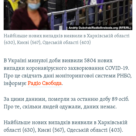
ВІДЕОУРОКИ «ELIFBE»
Русский
СВІДЧЕННЯ ОКУПАЦІЇ
Qırımtatar
УКРАЇНСЬКА ПРОБЛЕМА КРИМУ
Найбільше нових випадків виявили в Харківській області
ДОЛУЧАЙСЯ!
ІНФОГРАФІКА
(630), Києві (567), Одеській області (403)
В Україні минулої доби виявили 5804 нових
Усі сайти RFE/RL
випадки коронавірусного захворювання COVID-19.
Про це свідчать дані моніторингової системи РНБО,
інформує
Радіо Свобода
.
За цими даними, померли за останню добу 89 осіб.
Про те, скільки людей одужали, даних немає.
Найбільше нових випадків виявили в Харківській
області (630), Києві (567), Одеській області (403).