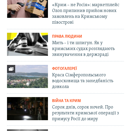
«Крим – не Росія»: маркетплейс
Ozon припинив прийом нових
замовлень на Кримському
півострові
ПРАВА ЛЮДИНИ
Мить – і ти шпигун. Як у
кримських судах розглядають
звинувачення в держзраді
ФОТОГАЛЕРЕЇ
Краса Сімферопольського
водосховища та занедбаність
довкола
ВІЙНА ТА КРИМ
Сорок днів, сорок ночей. Про
результати кримської операції з
примусу Росії до миру