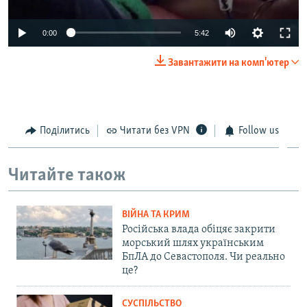
Auto
0:00
5:42
240p
Завантажити на комп'ютер
360p
Auto
240p
360p
480p
480p
720p
Поділитись
Читати без VPN
Follow us
720p
1080p
1080p
Читайте також
ВІЙНА ТА КРИМ
Російська влада обіцяє закрити
морський шлях українським
БпЛА до Севастополя. Чи реально
це?
СУСПІЛЬСТВО