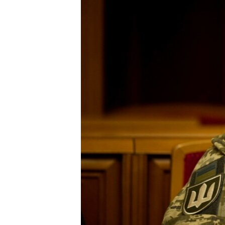
ВІДЕОУРОКИ «ELIFBE»
СВІДЧЕННЯ ОКУПАЦІЇ
УКРАЇНСЬКА ПРОБЛЕМА КРИМУ
ІНФОГРАФІКА