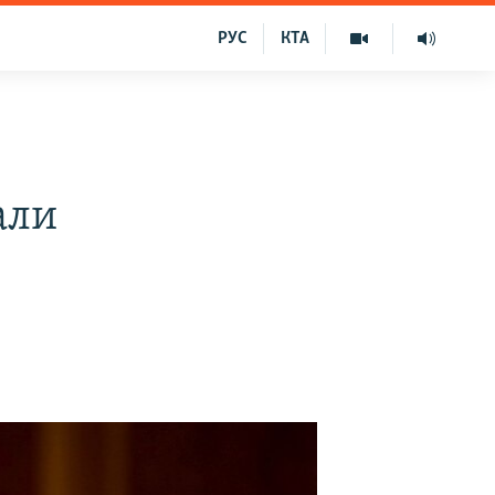
РУС
КТА
али