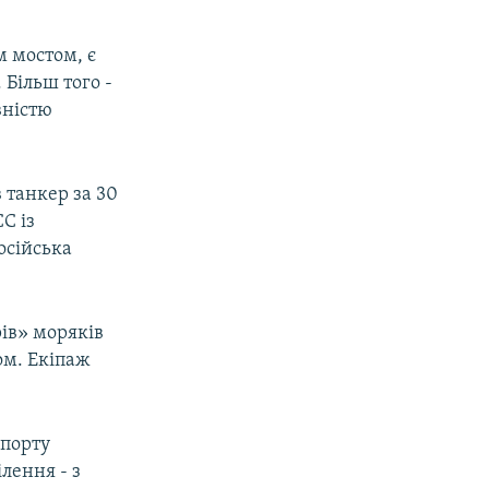
м мостом, є
Більш того -
вністю
в танкер за 30
С із
осійська
ів» моряків
ом. Екіпаж
спорту
лення - з