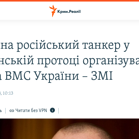
 на російський танкер у
нській протоці організув
а ВМС України – ЗМІ
, 10:13
ь
Читати без VPN