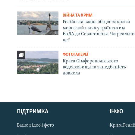
ВІЙНА ТА КРИМ
Російська влада обіцяє закрити
морський шлях українським
БпЛА до Севастополя. Чи реально
це?
ФОТОГАЛЕРЕЇ
Краса Сімферопольського
водосховища та занедбаність
довкола
Русский
ПІДТРИМКА
ІНФО
Qırımtatar
Ваше відео і фото
Крим.Реалії
ДОЛУЧАЙСЯ!