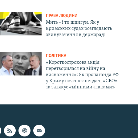
ПРАВА ЛЮДИНИ
Мить – і ти шпигун. Як у
кримських судах розглядають
звинувачення в держзраді
ПОЛІТИКА
«Короткострокова акція
перетворилася на війну на
виснаження»: Як пропаганда РФ
у Криму пояснює невдачі «СВО»
та залякує «мінними атаками»