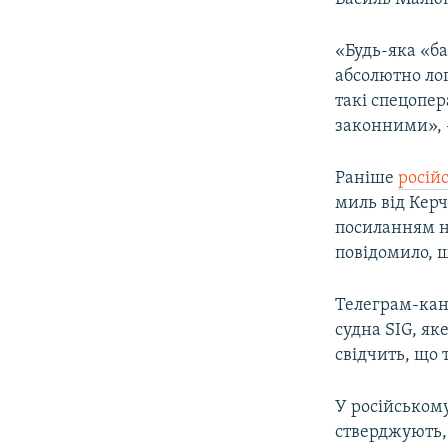
«Будь-яка «ба
абсолютно ло
такі спецопер
законними», –
Раніше
росій
миль від Керч
посиланням н
повідомило, 
Телеграм-кан
судна SIG, я
свідчить, що 
У російському
стверджують,