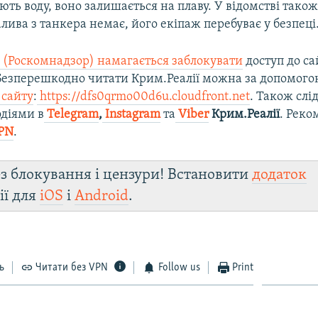
ють воду, воно залишається на плаву. У відомстві тако
лива з танкера немає, його екіпаж перебуває у безпеці
 (Роскомнадзор) намагається заблокувати
доступ до са
 Безперешкодно читати Крим.Реалії можна за допомог
 сайту
:
https://dfs0qrmo00d6u.cloudfront.net
. Також слі
діями в
Telegram
,
Instagram
та
Viber
Крим.Реалії
. Рек
PN
.
з блокування і цензури! Встановити
додаток
ії для
iOS
і
Android
.
ь
Читати без VPN
Follow us
Print