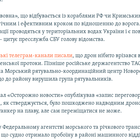
вовна», що відбувається із кораблями РФ чи Кримськи
гічним і ефективним кроком по відношенню до ворога. 
ації проводяться у територіальних водах України і є по
 цитує пресслужба СБУ голову відомства.
ські телеграм-канали писали
, що дрон нібито врізався 
енської протоки. Пізніше російське держагентство ТАС
а Морський рятувально-координаційний центр Новор
що до району вирушила група рятувальників.
ал «Осторожно новости» опублікував «запис переговор
ке, як стверджується, було пошкоджено надводним дрон
танкер на плаву, але сам переміщатися не може.
 Федеральному агентстві морського та річкового тран
 що судно отримало пробоїну в районі машинного відді