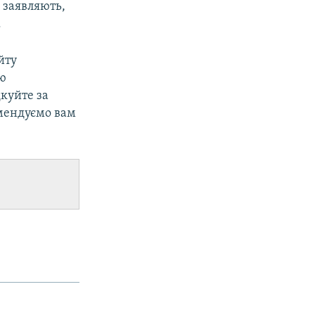
ж заявляють,
.
йту
ою
дкуйте за
омендуємо вам