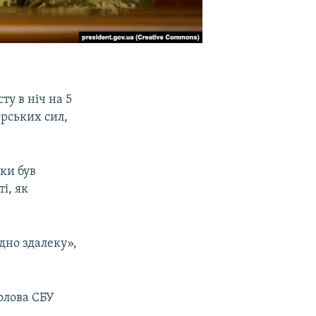
ту в ніч на 5
рських сил,
ки був
і, як
дно здалеку»,
олова СБУ