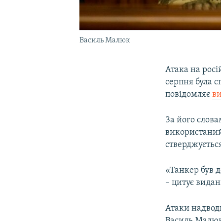
Василь Малюк
Атака на росі
серпня була 
повідомляє
в
За його слова
використаний 
стверджується
«Танкер був 
– цитує вида
Атаки надвод
Василь Малю