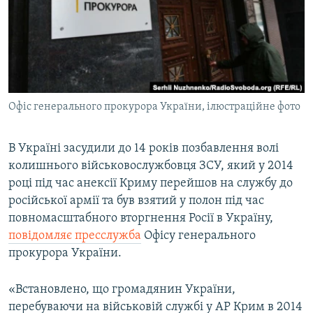
ВІДЕОУРОКИ «ELIFBE»
Русский
СВІДЧЕННЯ ОКУПАЦІЇ
Qırımtatar
УКРАЇНСЬКА ПРОБЛЕМА КРИМУ
ДОЛУЧАЙСЯ!
ІНФОГРАФІКА
Офіс генерального прокурора України, ілюстраційне фото
В Україні засудили до 14 років позбавлення волі
Усі сайти RFE/RL
колишнього військовослужбовця ЗСУ, який у 2014
році під час анексії Криму перейшов на службу до
російської армії та був взятий у полон під час
повномасштабного вторгнення Росії в Україну,
повідомляє пресслужба
Офісу генерального
прокурора України.
«Встановлено, що громадянин України,
перебуваючи на військовій службі у АР Крим в 2014