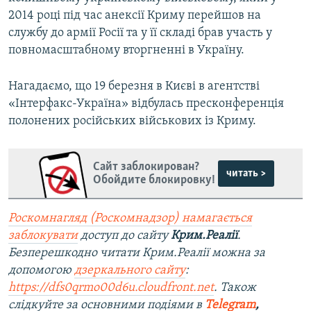
2014 році під час анексії Криму перейшов на
службу до армії Росії та у її складі брав участь у
повномасштабному вторгненні в Україну.
Нагадаємо, що 19 березня в Києві в агентстві
«Інтерфакс-Україна» відбулась пресконференція
полонених російських військових із Криму.
Сайт заблокирован?
читать >
Обойдите блокировку!
Роскомнагляд (Роскомнадзор) намагається
заблокувати
доступ до сайту
Крим.Реалії
.
Безперешкодно читати Крим.Реалії можна за
допомогою
дзеркального сайту
:
https://dfs0qrmo00d6u.cloudfront.net
. Також
слідкуйте за основними подіями в
Telegram
,