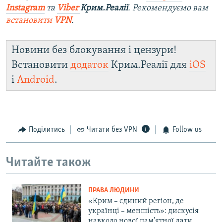
Instagram
та
Viber
Крим.Реалії
. Рекомендуємо вам
встановити
VPN
.
Новини без блокування і цензури!
Встановити
додаток
Крим.Реалії для
iOS
і
Android
.
Поділитись
Читати без VPN
Follow us
Читайте також
ПРАВА ЛЮДИНИ
«Крим – єдиний регіон, де
українці – меншість»: дискусія
навколо нової пам'ятної дати