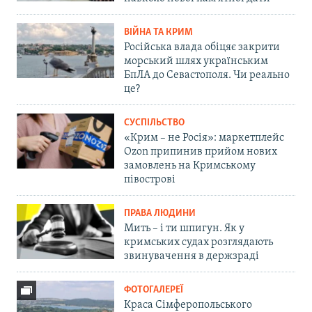
ВІЙНА ТА КРИМ
Російська влада обіцяє закрити
морський шлях українським
БпЛА до Севастополя. Чи реально
це?
СУСПІЛЬСТВО
«Крим – не Росія»: маркетплейс
Ozon припинив прийом нових
замовлень на Кримському
півострові
ПРАВА ЛЮДИНИ
Мить – і ти шпигун. Як у
кримських судах розглядають
звинувачення в держзраді
ФОТОГАЛЕРЕЇ
Краса Сімферопольського