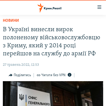
Доступність
посилання
Перейти
НОВИНИ
до
НОВИНИ
В Україні винесли вирок
основного
ВОДА.КРИМ
матеріалу
полоненому військовослужбовцю
ВІДЕО ТА ФОТО
Перейти
з Криму, який у 2014 році
до
ПОЛІТИКА
перейшов на службу до армії РФ
основної
БЛОГИ
навігації
27 травень 2022, 12:53
Перейти
ПОГЛЯД
до
Поділитись
Читати без VPN
ІНТЕРВ'Ю
пошуку
ВСЕ ЗА ДЕНЬ
СПЕЦПРОЕКТИ
ЯК ОБІЙТИ БЛОКУВАННЯ
ДЕПОРТАЦІЯ