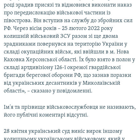
році зрадив присязі та відмовився виконати наказ
про передислокацію військової частини із
півострова. Він вступив на службу до збройних сил
РФ. Через вісім років – 25 лютого 2022 року
колишній військовий ЗСУ разом зі ще двома
зрадниками повернувся на територію України у
складі окупаційних військ, які ввійшли в м. Нова
Каховка Херсонської області. Їх було взято в полон у
складі артдивізіону 126-ї окремої гвардійської
бригади берегової оборони РФ, що зазнав поразки
від українських десантників у Миколаївській
області», – сказано у повідомленні.
Ім'я та прізвище військовослужбовця не називають,
його публічні коментарі відсутні.
28 квітня український суд виніс вирок іншому
колишньому українському військовому, який у