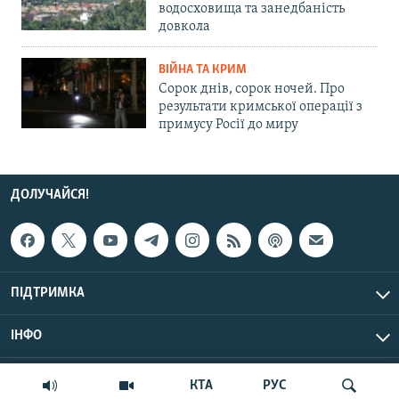
водосховища та занедбаність
довкола
ВІЙНА ТА КРИМ
Сорок днів, сорок ночей. Про
результати кримської операції з
примусу Росії до миру
ДОЛУЧАЙСЯ!
ПІДТРИМКА
ІНФО
© Крим.Реалії, 2026 | Усі права застережено.
КТА
РУС