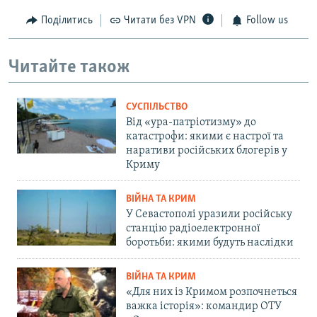
Поділитись
Читати без VPN
Follow us
Читайте також
СУСПІЛЬСТВО
Від «ура-патріотизму» до
катастрофи: якими є настрої та
наративи російських блогерів у
Криму
ВІЙНА ТА КРИМ
У Севастополі уразили російську
станцію радіоелектронної
боротьби: якими будуть наслідки
ВІЙНА ТА КРИМ
«Для них із Кримом розпочнеться
важка історія»: командир ОТУ