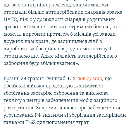
що за останні півтора місяці, наприклад, ми
отримали більше артилерійських снарядів зразка
НАТО, ніж є у досяжності снарядів радянських
зразків: «Головне – ми вже отримали більше, ніж
можуть виробити протягом 6 місяців усі заводи
дружніх нам країн, де залишилися лінії з
виробництва боєприпасів радянського типу. І
отримаємо ще. Адже кількість артилерійського
озброєння буде збільшуватися».
Вранці 28 травня Генштаб ЗСУ
повідомив
, що
російські війська продовжують знімати зі
зберігання застаріле озброєння та військову
техніку з центрів забезпечення мобілізаційного
розгортання. Зокрема, йшлося про забезпечення
угруповання РФ знятими зі зберігання застарілими
танками Т-62
для поповнення втрат.