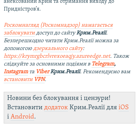
анексований Крим та отримання виходу до
Придністров’я.
Роскомнагляд (Роскомнадзор) намагається
заблокувати
доступ до сайту
Крим.Реалії
.
Безперешкодно читати Крим.Реалії можна за
допомогою
дзеркального сайту
:
https://krymrgbcrlvrexoeaqjy.azureedge.net
. Також
слідкуйте за основними подіями в
Telegram
,
Instagram
та
Viber
Крим.Реалії
. Рекомендуємо вам
встановити
VPN
.
Новини без блокування і цензури!
Встановити
додаток
Крим.Реалії для
iOS
і
Android
.