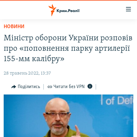
Доступність
посилання
Перейти
НОВИНИ
до
НОВИНИ
Міністр оборони України розповів
основного
ВОДА.КРИМ
матеріалу
про «поповнення парку артилерії
ВІДЕО ТА ФОТО
Перейти
155-мм калібру»
до
ПОЛІТИКА
основної
28 травень 2022, 13:37
БЛОГИ
навігації
Перейти
Поділитись
Читати без VPN
ПОГЛЯД
до
ІНТЕРВ'Ю
пошуку
ВСЕ ЗА ДЕНЬ
СПЕЦПРОЕКТИ
ЯК ОБІЙТИ БЛОКУВАННЯ
ДЕПОРТАЦІЯ