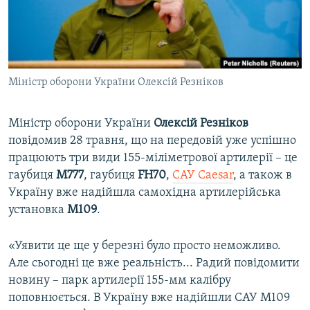
ВІДЕОУРОКИ «ELIFBE»
Русский
СВІДЧЕННЯ ОКУПАЦІЇ
Qırımtatar
УКРАЇНСЬКА ПРОБЛЕМА КРИМУ
Міністр оборони України Олексій Резніков
ДОЛУЧАЙСЯ!
ІНФОГРАФІКА
Міністр оборони України
Олексій Резніков
повідомив 28 травня, що на передовій уже успішно
Усі сайти RFE/RL
працюють три види 155-міліметрової артилерії – це
гаубиця
М777
, гаубиця
FH70
,
САУ Caesar
, а також в
Україну вже надійшла самохідна артилерійська
установка
М109
.
«Уявити це ще у березні було просто неможливо.
Але сьогодні це вже реальність... Радий повідомити
новину – парк артилерії 155-мм калібру
поповнюється. В Україну вже надійшли САУ М109