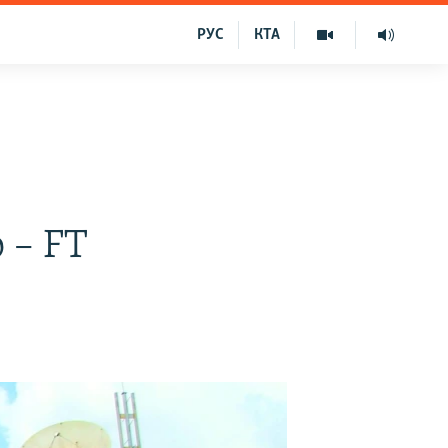
РУС
КТА
 – FT