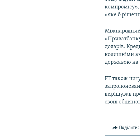
компромісу», 
«яке б рішен
Міжнародний 
«Приватбанку»
доларів. Кред
колишніми ак
державою на 
FT також цит
запропоновани
вирішував пр
своїх обіцяно
Поділитис