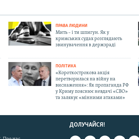
ПРАВА ЛЮДИНИ
Мить – і ти шпигун. Як у
кримських судах розглядають
звинувачення в держзраді
ПОЛІТИКА
«Короткострокова акція
перетворилася на війну на
виснаження»: Як пропаганда РФ
у Криму пояснює невдачі «СВО»
та залякує «мінними атаками»
ДОЛУЧАЙСЯ!
. Про нас