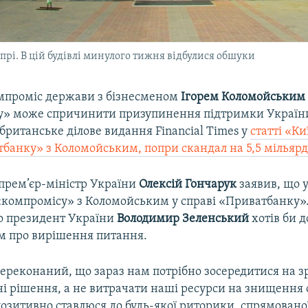
рі. В цій будівлі минулого тижня відбулися обшуки
мпроміс держави з бізнесменом
Ігорем Коломойським
» може спричинити призупинення підтримки України
британське ділове видання Financial Times у
статті «К
тбанку» з Коломойським, попри скандал на 5,5 мільярд
 прем’єр-міністр України
Олексій Гончарук
заявив, що 
«компромісу» з Коломойським у справі «Приватбанку»
о президент України
Володимир Зеленський
хотів би 
 про вирішення питання.
ереконаний, що зараз нам потрібно зосередитися на зр
ні рішення, а не витрачати наші ресурси на знищення 
позитивно ставлюся до будь-якої риторики, спрямовано