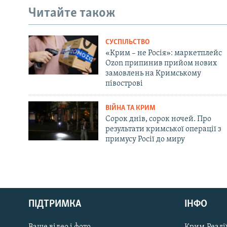
Читайте також
СУСПІЛЬСТВО
«Крим – не Росія»: маркетплейс
Ozon припинив прийом нових
замовлень на Кримському
півострові
ВІЙНА ТА КРИМ
Сорок днів, сорок ночей. Про
результати кримської операції з
примусу Росії до миру
Русский
ПІДТРИМКА
ІНФО
Qırımtatar
Ваше відео і фото
Крим.Реалії