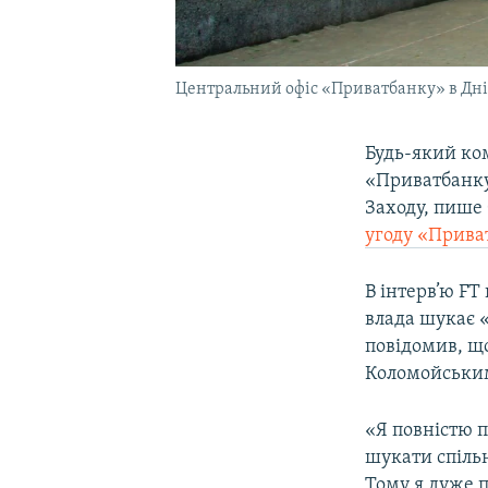
Центральний офіс «Приватбанку» в Дніп
Будь-який ко
«Приватбанку
Заходу, пише 
угоду «Прива
В інтерв’ю FT
влада шукає 
повідомив, щ
Коломойським
«Я повністю п
шукати спіль
Тому я дуже 