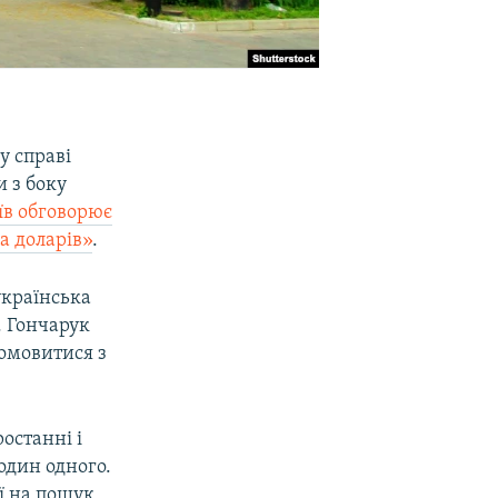
у справі
 з боку
иїв обговорює
а доларів»
.
українська
. Гончарук
домовитися з
останні і
один одного.
ї на пошук