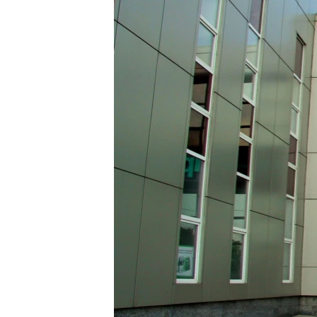
ВІДЕОУРОКИ «ELIFBE»
СВІДЧЕННЯ ОКУПАЦІЇ
УКРАЇНСЬКА ПРОБЛЕМА КРИМУ
ІНФОГРАФІКА