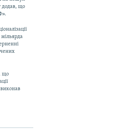
у додав, що
Ф».
іоналізації
9 мільярда
верненні
ачених
, що
ації
е виконав