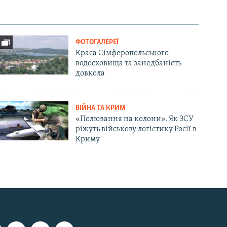
ФОТОГАЛЕРЕЇ
Краса Сімферопольського
водосховища та занедбаність
довкола
ВІЙНА ТА КРИМ
«Полювання на колони». Як ЗСУ
ріжуть військову логістику Росії в
Криму