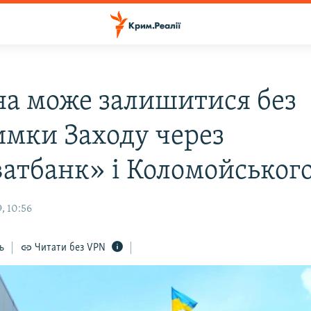
на може залишитися без
имки Заходу через
атбанк» і Коломойського
, 10:56
ь
Читати без VPN