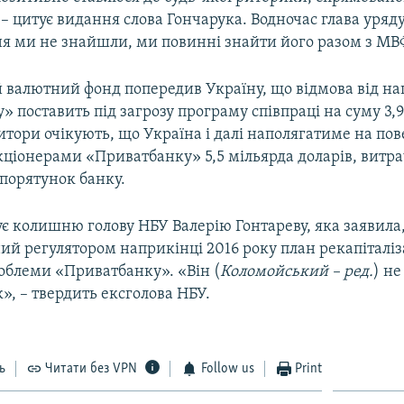
– цитує видання слова Гончарука. Водночас глава уряд
ня ми не знайшли, ми повинні знайти його разом з МВ
валютний фонд попередив Україну, що відмова від нац
 поставить під загрозу програму співпраці на суму 3,
итори очікують, що Україна і далі наполягатиме на по
ціонерами «Приватбанку» 5,5 мільярда доларів, витр
порятунок банку.
ує колишню голову НБУ Валерію Гонтареву, яка заявила
й регулятором наприкінці 2016 року план рекапіталіз
облеми «Приватбанку». «Він (
Коломойський – ред.
) н
к», – твердить ексголова НБУ.
ь
Читати без VPN
Follow us
Print