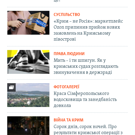
це?
СУСПІЛЬСТВО
«Крим – не Росія»: маркетплейс
Ozon припинив прийом нових
замовлень на Кримському
півострові
ПРАВА ЛЮДИНИ
Мить – і ти шпигун. Як у
кримських судах розглядають
звинувачення в держзраді
ФОТОГАЛЕРЕЇ
Краса Сімферопольського
водосховища та занедбаність
довкола
ВІЙНА ТА КРИМ
Сорок днів, сорок ночей. Про
результати кримської операції з