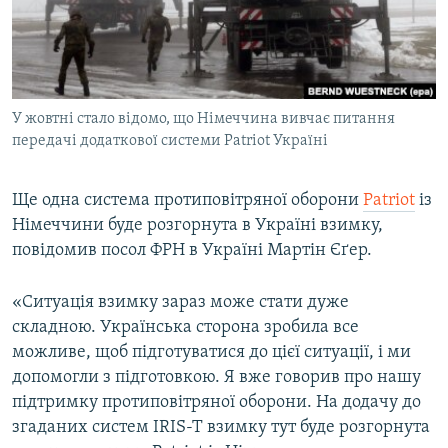
ВІДЕОУРОКИ «ELIFBE»
Русский
СВІДЧЕННЯ ОКУПАЦІЇ
Qırımtatar
УКРАЇНСЬКА ПРОБЛЕМА КРИМУ
У жовтні стало відомо, що Німеччина вивчає питання
ДОЛУЧАЙСЯ!
ІНФОГРАФІКА
передачі додаткової системи Patriot Україні
Ще одна система протиповітряної оборони
Patriot
із
Усі сайти RFE/RL
Німеччини буде розгорнута в Україні взимку,
повідомив посол ФРН в Україні Мартін Єґер.
«Ситуація взимку зараз може стати дуже
складною. Українська сторона зробила все
можливе, щоб підготуватися до цієї ситуації, і ми
допомогли з підготовкою. Я вже говорив про нашу
підтримку протиповітряної оборони. На додачу до
згаданих систем IRIS-T взимку тут буде розгорнута