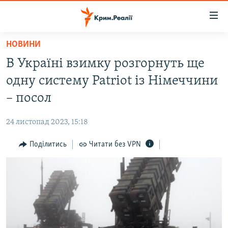
Доступність
посилання
Перейти
НОВИНИ
до
НОВИНИ
В Україні взимку розгорнуть ще
основного
ВОДА.КРИМ
матеріалу
одну систему Patriot із Німеччини
ВІДЕО ТА ФОТО
Перейти
– посол
до
ПОЛІТИКА
основної
24 листопад 2023, 15:18
БЛОГИ
навігації
Перейти
Поділитись
Читати без VPN
ПОГЛЯД
до
ІНТЕРВ'Ю
пошуку
ВСЕ ЗА ДЕНЬ
СПЕЦПРОЕКТИ
ЯК ОБІЙТИ БЛОКУВАННЯ
ДЕПОРТАЦІЯ