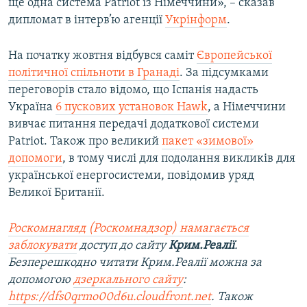
ще одна система Patriot із Німеччини», – сказав
дипломат в інтерв’ю агенції
Укрінформ
.
На початку жовтня відбувся саміт
Європейської
політичної спільноти в Гранаді
. За підсумками
переговорів стало відомо, що Іспанія надасть
Україна
6 пускових установок Hawk
, а Німеччини
вивчає питання передачі додаткової системи
Patriot. Також про великий
пакет «зимової»
допомоги
, в тому числі для подолання викликів для
української енергосистеми, повідомив уряд
Великої Британії.
Роскомнагляд (Роскомнадзор) намагається
заблокувати
доступ до сайту
Крим.Реалії
.
Безперешкодно читати Крим.Реалії можна за
допомогою
дзеркального сайту
:
https://dfs0qrmo00d6u.cloudfront.net
. Також